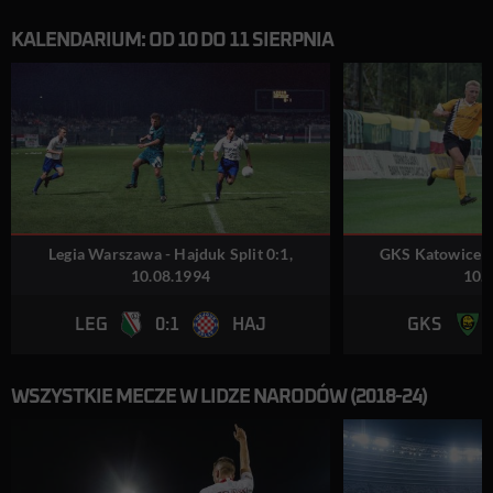
KALENDARIUM: OD 10 DO 11 SIERPNIA
Legia Warszawa - Hajduk Split 0:1,
GKS Katowice - 
10.08.1994
10.
0:1
LEG
HAJ
GKS
WSZYSTKIE MECZE W LIDZE NARODÓW (2018-24)