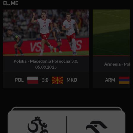
EL. ME
Polska - Macedonia Północna 3:0,
Armenia - Pols
05.09.2025
3:0
POL
MKD
ARM