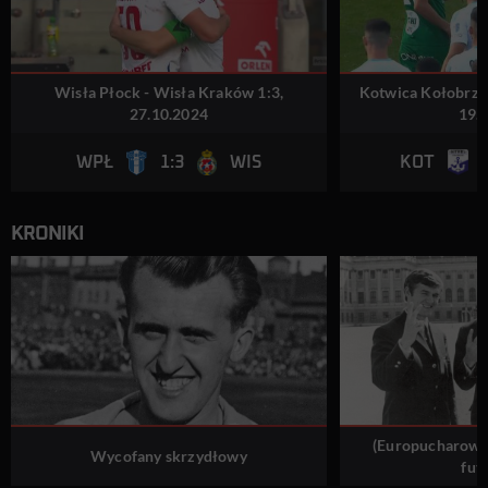
Wisła Płock - Wisła Kraków 1:3,
Kotwica Kołobrzeg
27.10.2024
19.
1:3
WPŁ
WIS
KOT
KRONIKI
(Europucharowe)
Wycofany skrzydłowy
futb