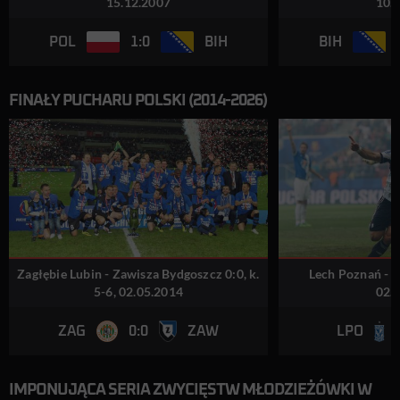
15.12.2007
10.
1:0
POL
BIH
BIH
FINAŁY PUCHARU POLSKI (2014-2026)
Zagłębie Lubin - Zawisza Bydgoszcz 0:0, k.
Lech Poznań - L
5-6, 02.05.2014
02.
0:0
ZAG
ZAW
LPO
IMPONUJĄCA SERIA ZWYCIĘSTW MŁODZIEŻÓWKI W