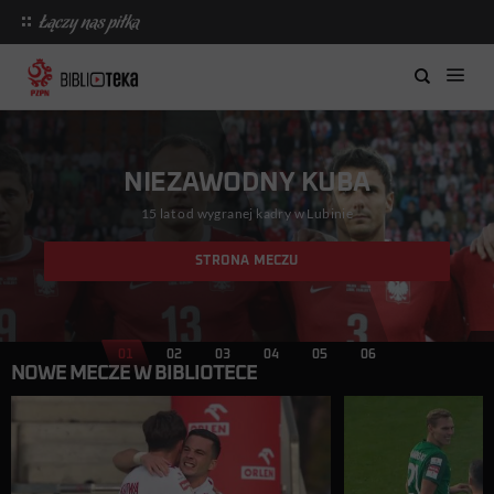
NIEZAWODNY KUBA
15 lat od wygranej kadry w Lubinie
STRONA MECZU
01
02
03
04
05
06
NOWE MECZE W BIBLIOTECE