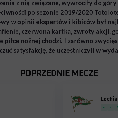
enia z nią związane, wywróciły do góry
eciwności po sezonie 2019/2020 Totolot
y w opinii ekspertów i kibiców był najl
fienie, czerwona kartka, zwroty akcji, g
w piłce nożnej chodzi. I zarówno zwycięsc
czuć satysfakcję, że uczestniczyli w w
POPRZEDNIE MECZE
Lechia
Z
Z