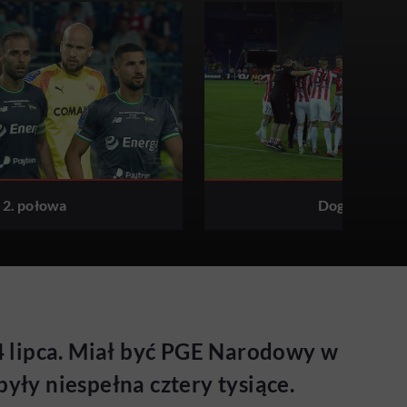
2. połowa
Dogrywka
24 lipca. Miał być PGE Narodowy w
były niespełna cztery tysiące.