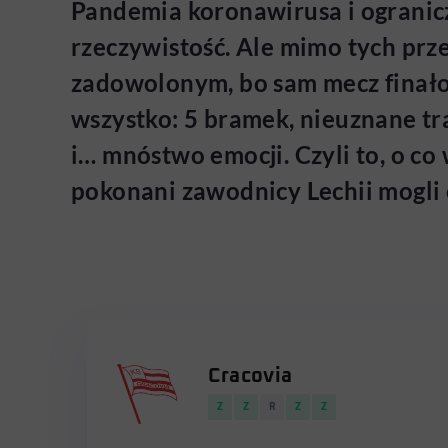
Pandemia koronawirusa i ogranicz
rzeczywistość. Ale mimo tych prz
zadowolonym, bo sam mecz finałow
wszystko: 5 bramek, nieuznane tra
i… mnóstwo emocji. Czyli to, o co 
pokonani zawodnicy Lechii mogli 
Cracovia
Z
Z
R
Z
Z