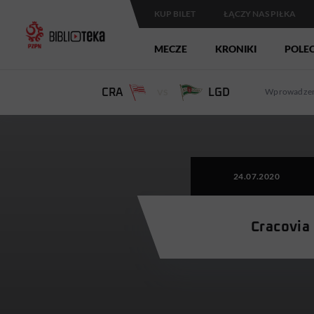
KUP BILET
ŁĄCZY NAS PIŁKA
MECZE
KRONIKI
POLE
Wprowadzen
CRA
VS
LGD
24.07.2020
Cracovia