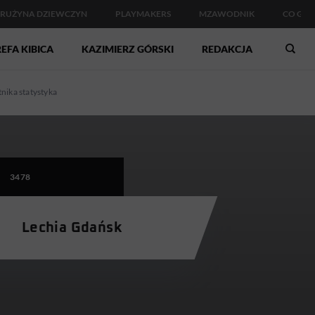
RUŻYNA DZIEWCZYN
PLAYMAKERS
MZAWODNIK
CO GDZ
EFA KIBICA
KAZIMIERZ GÓRSKI
REDAKCJA
tnika statystyka
3478
Lechia Gdańsk