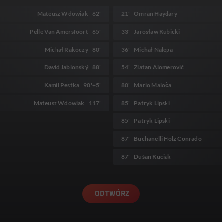
Mateusz Wdowiak
62'
21'
Omran Haydary
Pelle Van Amersfoort
65'
33'
Jarosław Kubicki
Michał Rakoczy
80'
36'
Michał Nalepa
David Jablonský
88'
54'
Zlatan Alomerović
Kamil Pestka
90'
+5'
80'
Mario Maloča
Mateusz Wdowiak
117'
85'
Patryk Lipski
85'
Patryk Lipski
87'
Buchanelli Holz Conrado
87'
Dušan Kuciak
ODTWÓRZ