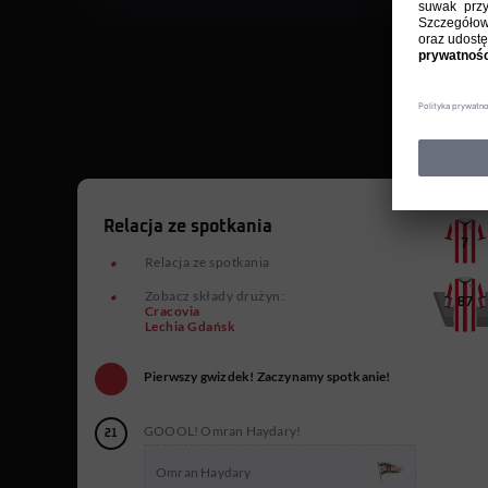
Relacja ze spotkania
7
Relacja ze spotkania
Zobacz składy drużyn:
87
Cracovia
31
Lechia Gdańsk
Pierwszy gwizdek! Zaczynamy spotkanie!
GOOOL! Omran Haydary!
21
Omran Haydary