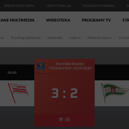
BIBLIOTEKA PZPN
CERTYFIKACJA
PUCHAR TYMBARK
D
CANE MULTIMEDIA
WIDEOTEKA
PROGRAMY TV
STR
ie
Przebieg spotkania
Statystyki
Galeria
Postacie meczu
Z nota
PUCHAR POLSKI
"TOTOLOTEK" 2019/2020
18:00
3 : 2
(0 : 1)