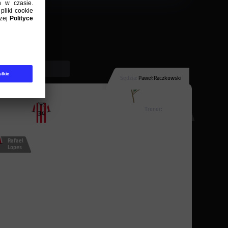
Lechia Gdańsk
Sędzia:
Paweł Raczkowski
2
Milan
Ołeksij
Trener:
34
Dimun
Dytiatjew
Michał Probierz
Rafael
Lopes