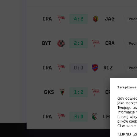
CRA
4 : 2
JAG
BYT
2 : 3
CRA
CRA
0 : 0
RCZ
GKS
1 : 2
CRA
CRA
3 : 0
LEG