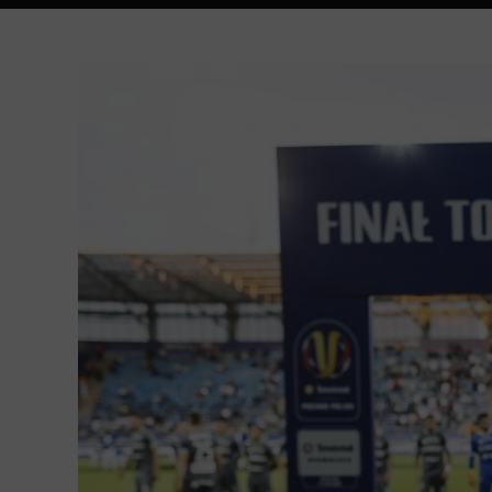
Zlatan Alomerović
Żółta kartka! Mateusz Wdowiak!
62
Mateusz Wdowiak
GOOOL! Pelle Van Amersfoort!
65
Pelle Van Amersfoort
Zmiana Lechia Gdańsk.
71
Maciej Gajos
Łukasz Zwoliński
Żółta kartka! Michał Rakoczy!
80
Michał Rakoczy