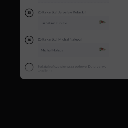
Żółta kartka! Jarosław Kubicki!
33
Jarosław Kubicki
Żółta kartka! Michał Nalepa!
36
Michał Nalepa
Sędzia kończy pierwszą połowę. Do przerwy
wynik 0:1.
Sędzia rozpoczyna drugą połowę.
Zmiana Lechia Gdańsk.
53
Rafał Pietrzak
Buchanelli Holz Conrado
Żółta kartka! Zlatan Alomerović!
54