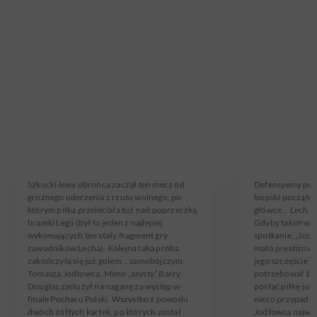
BARRY
TOMASZ
DOUGLAS
JODŁOWI
W Lechu Poznań od 2013 roku
W Legii Warszawa 
Szkocki lewy obrońca zaczął ten mecz od
Defensywny pomo
groźnego uderzenia z rzutu wolnego, po
kiepski początek
którym piłka przeleciała tuż nad poprzeczką
główce… Lech wy
bramki Legii (był to jeden z najlepiej
Gdyby takim wyn
wykonujących ten stały fragment gry
spotkanie, „Jodł
zawodników Lecha). Kolejna taka próba
mało prestiżowy
zakończyła się już golem… samobójczym
jego szczęście ta
Tomasza Jodłowca. Mimo „asysty” Barry
potrzebował 10 
Douglas zasłużył na naganę za występ w
posłać piłkę już
finale Pucharu Polski. Wszystko z powodu
nieco przypadko
dwóch żółtych kartek, po których został
Jodłowca najważn