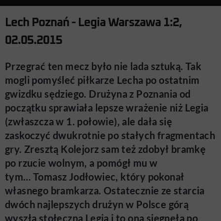
Lech Poznań - Legia Warszawa 1:2,
02.05.2015
Przegrać ten mecz było nie lada sztuką. Tak
mogli pomyśleć piłkarze Lecha po ostatnim
gwizdku sędziego. Drużyna z Poznania od
początku sprawiała lepsze wrażenie niż Legia
(zwłaszcza w 1. połowie), ale dała się
zaskoczyć dwukrotnie po stałych fragmentach
gry. Zresztą Kolejorz sam też zdobył bramkę
po rzucie wolnym, a pomógł mu w
tym… Tomasz Jodłowiec, który pokonał
własnego bramkarza. Ostatecznie ze starcia
dwóch najlepszych drużyn w Polsce górą
wyszła stołeczna Legia i to ona sięgnęła po