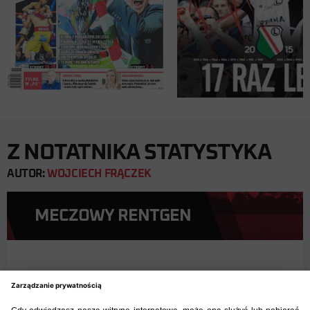
Z NOTATNIKA STATYSTYKA
AUTOR:
WOJCIECH FRĄCZEK
MECZOWY RENTGEN
► 61. finał Pucharu Polski
► To piąty finał z udziałem tych drużyn – bilans
triumfów 3:2 dla Legii