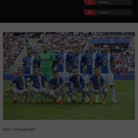
77
M. Keïta
88
A. Djoum
FOT. CYFRASPORT