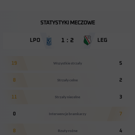
STATYSTYKI MECZOWE
1 : 2
LPO
LEG
19
Wszystkie strzały
5
8
Strzały celne
2
11
Strzały niecelne
3
0
Interwencje bramkarzy
7
8
Rzuty rożne
4