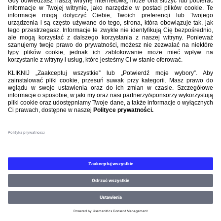
► Dziesiąty mecz tych drużyn w PP (bilans
korzystny dla Legii: 5-3-2, bramki: 16-9)
► To drugi finał rozegrany na Stadionie
Narodowym w Warszawie
► Legia w meczach z Lechem w PP nigdy nie
straciła więcej niż 2 bramek
► Wszystkie gole w meczu padły po strzałach
zawodników Legii (Tomasz Jodłowiec najpierw
trafił do własnej bramki, a potem wyrównał stan
meczu)
SERIE I SERIALE
► Piąty kolejny triumf Legii w finale PP (w
finałach, w których grała)
► 222. bramka stracona przez Legię w PP