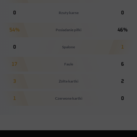
0
Rzuty karne
0
54%
Posiadanie piłki
46%
0
Spalone
1
17
Faule
6
3
Żółte kartki
2
1
Czerwone kartki
0