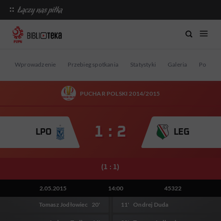
Wprowadzenie
Przebieg spotkania
Statystyki
Galeria
Postaci
PUCHAR POLSKI 2014/2015
1 : 2
LPO
LEG
(1 : 1)
2.05.2015
14:00
45322
Tomasz Jodłowiec
20'
11'
Ondrej Duda