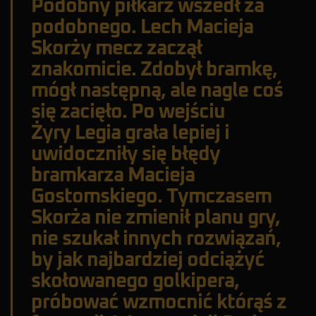
Podobny piłkarz wszedł za
podobnego. Lech Macieja
Skorży mecz zaczął
znakomicie. Zdobył bramkę,
mógł następną, ale nagle coś
się zacięło. Po wejściu
Żyry Legia grała lepiej i
uwidoczniły się błędy
bramkarza Macieja
Gostomskiego. Tymczasem
Skorża nie zmienił planu gry,
nie szukał innych rozwiązań,
by jak najbardziej odciążyć
skołowanego golkipera,
próbować wzmocnić którąś z