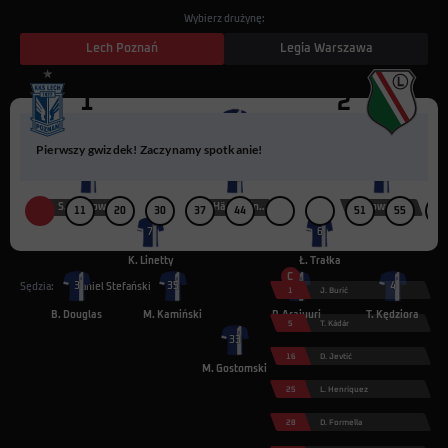
Wybierz drużynę:
Lech Poznań
Legia Warszawa
1
2
95
Pierwszy gwizdek! Zaczynamy spotkanie!
Z. Sadajew
8
19
24
S. Pawłowski
K. Hämäläinen
D. Kownacki
11
20
30
37
44
51
55
65
7
6
K. Linetty
Ł. Trałka
C
3
35
23
4
Sędzia:
Daniel Stefański
1
J. Burić
B. Douglas
M. Kamiński
P. Arajuuri
T. Kędziora
5
T. Kádár
33
16
D. Jevtić
M. Gostomski
25
L. Henríquez
28
D. Formella