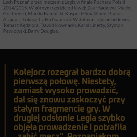
Lech Poznań przed meczem z Legią w finale Pucharu Polski
2014/2015. W górnym rzędzie od lewej: Zaur Sadajew, Maciej
Gostomski, Marcin Kamiński, Kasper Hämäläinen, Paulus
Arajuuri, Łukasz Trałka (kapitan). W dolnym rzędzie od lewej:
Tomasz Kędziora, Dawid Kownacki, Karol Linetty, Szymon
Pawłowski, Barry Douglas.
Kolejorz rozegrał bardzo dobrą
pierwszą połowę. Niestety,
zamiast wysoko prowadzić,
dał się znowu zaskoczyć przy
stałym fragmencie gry. W
drugiej odsłonie Legia szybko
objęła prowadzenie i potrafiła
„zabić mecz”. Poznaniakom