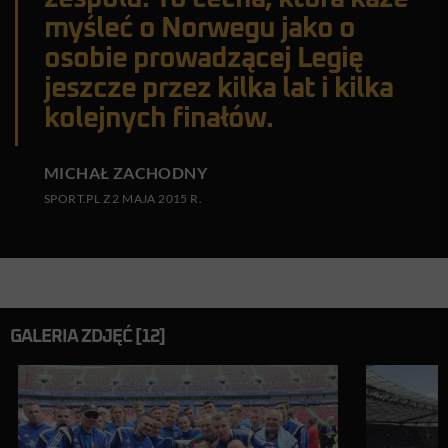
myśleć o Norwegu jako o
osobie prowadzącej Legię
jeszcze przez kilka lat i kilka
kolejnych finałów.
MICHAŁ ZACHODNY
SPORT.PL Z 2 MAJA 2015 R.
GALERIA ZDJĘĆ [12]