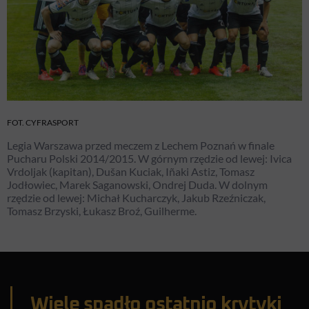
FOT. CYFRASPORT
Legia Warszawa przed meczem z Lechem Poznań w finale
Pucharu Polski 2014/2015. W górnym rzędzie od lewej: Ivica
Vrdoljak (kapitan), Dušan Kuciak, Iñaki Astiz, Tomasz
Jodłowiec, Marek Saganowski, Ondrej Duda. W dolnym
rzędzie od lewej: Michał Kucharczyk, Jakub Rzeźniczak,
Tomasz Brzyski, Łukasz Broź, Guilherme.
Wiele spadło ostatnio krytyki