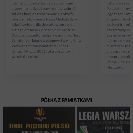
usunięty z boiska. Zwłaszcza za drugie
futbolówka zatrz
przewinienie Szkot powinien był zebrać
Po ostatnim gwiz
solidną burę od trenera Macieja Skorży.
jego zespół świ
Uderzenie łokciem w twarz Michała Żyry
krajowym Puchar
zakończyło się dla skrzydłowego Legii
to drugi triumf
złamaniem nosa. Po sezonie 2014/2015
z Warszawy. Pob
Douglas odszedł z Lecha i wyjechał do Turcji.
Łazienkowskiej 
W kolejnych latach występował w Anglii – w
udanym okresem,
Wolverhampton Wanderers i Leeds
mistrzostw (osta
United. W lipcu 2021 roku postanowił
choć grał w Legi
wrócić do Lecha.
potem odszedł do
Polski i udział w
Mistrzów.
PÓŁKA Z PAMIĄTKAMI