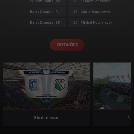
Łukasz Trałka
44'
30'
Tomasz Jodłowiec
Barry Douglas
51'
55'
Marek Saganowski
Barry Douglas
88'
65'
Michał Kucharczyk
ODTWÓRZ
Skrót meczu
1. 