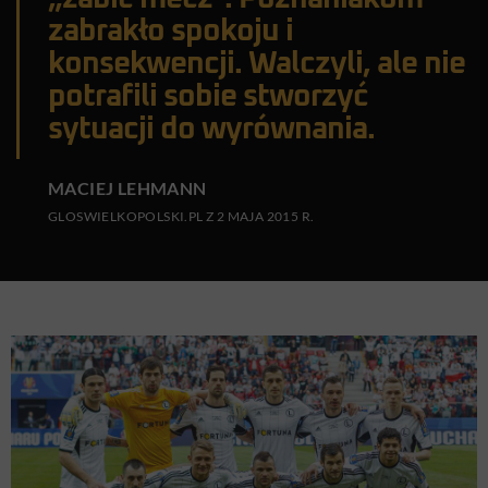
zabrakło spokoju i
konsekwencji. Walczyli, ale nie
potrafili sobie stworzyć
sytuacji do wyrównania.
MACIEJ LEHMANN
GLOSWIELKOPOLSKI.PL Z 2 MAJA 2015 R.