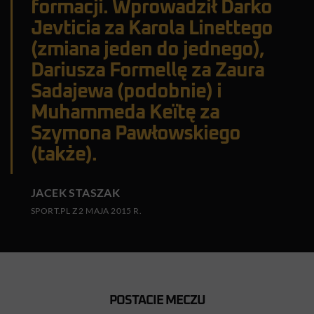
formacji. Wprowadził Darko
Jevticia za Karola Linettego
(zmiana jeden do jednego),
Dariusza Formellę za Zaura
Sadajewa (podobnie) i
Muhammeda Keïtę za
Szymona Pawłowskiego
(także).
JACEK STASZAK
SPORT.PL Z 2 MAJA 2015 R.
POSTACIE MECZU