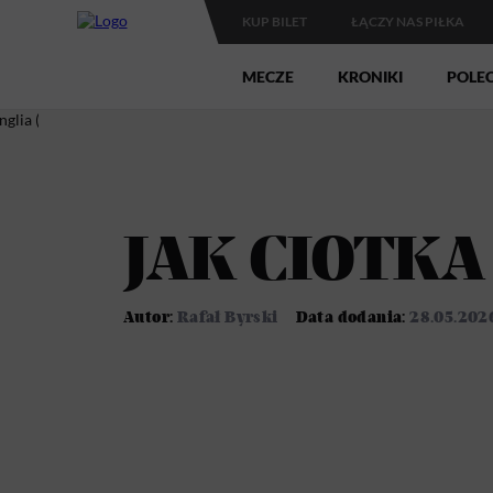
KUP BILET
ŁĄCZY NAS PIŁKA
MECZE
KRONIKI
POLE
JAK CIOTKA
Autor:
Rafał Byrski
Data dodania:
28.05.202