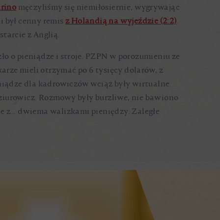
rino
męczyliśmy się niemiłosiernie, wygrywając
i był cenny remis
z Holandią na wyjeździe (2:2)
.
starcie z Anglią.
zło o pieniądze i stroje. PZPN w porozumieniu ze
arze mieli otrzymać po 6 tysięcy dolarów, z
ieniądze dla kadrowiczów wciąż były wirtualne.
ziurowicz. Rozmowy były burzliwe, nie bawiono
ie z… dwiema walizkami pieniędzy. Zaległe