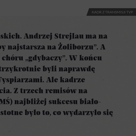
KADR Z TRANSMISJI TVP
lskich. Andrzej Strejlau ma na
by najstarsza na Żoliborzu”. A
do chóru „gdybaczy”. W końcu
 trzykrotnie byli naprawdę
Wyspiarzami. Ale kadrze
cia. Z trzech remisów na
. MŚ) najbliżej sukcesu biało-
totne było to, co wydarzyło się