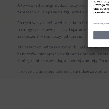
A to wszystko mógł śledzić na żywo… Arrigo Sacch
zaproszenie Strejlaua na zgrupowanie biało-czerwo
Po tych wszystkich wydarzeniach Strejlau nie mia
treningowej celowo puszczał spalone i gwizdał wt
zaskoczeni” – tłumaczył piłkarzom.
Ale nawet on był zaskoczony chuligańskimi rozró
bandytów mieniących się fanami Cracovii. To tr
chuligani bili się ze sobą, a później z policją. Po
Nerwowa atmosfera udzieliła się także zawodnik