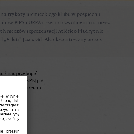
, na trykoty niemieckiego klubu w pośpiechu
rminów FIFA i UEFA i często o zwolnieniu na mecz
zych meczów reprezentacji
Atlético Madryt nie
„Atléti” Jesus Gil. Ale ekscentryczny prezes
iał nas przekupić.
liliby się z PZPN pół
gę razem z Anticiem
I ANDRZEJA