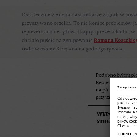
Ostatecznie z Anglią nasi piłkarze zagrali w ko
przyszywano orzełka. To nie koniec problemów jak
reprezentacji decydował kaprys prezesa klubu, w
chciało puścić na zgrupowanie
Romana Koseckie
trafił w osobie Strejlaua na godnego rywala.
Podobno byłem pier
Reprezentacja miał
na pół. Nie zgodzi
przy zmianie trene
WYPOWIEDŹ AN
STREJLAUA „ON