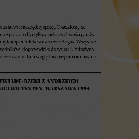
załatwić niezbędny sprzęt. Okazało się, że
o – przyp. red.), i tylko dzięki życzliwości panów
iśmy komplet Adidasa na mecz z Anglią. Wszystko
wodników i doprowadziło do sytuacji, iż drużyna
zym ze zrozumiałych względów nie poinformowano
YWIADU-RZEKI Z ANDRZEJEM
NICTWO TENTEN, WARSZAWA 1994