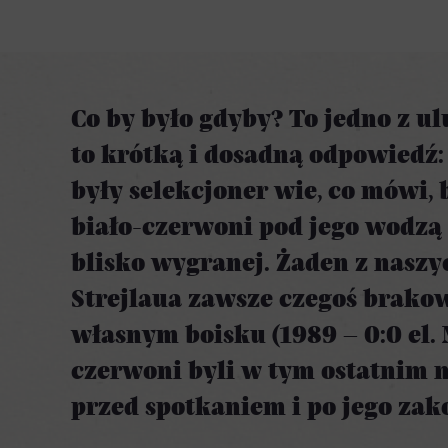
Co by było gdyby? To jedno z ul
to krótką i dosadną odpowiedź: 
były selekcjoner wie, co mówi,
biało-czerwoni pod jego wodzą 
blisko wygranej. Żaden z naszy
Strejlaua zawsze czegoś brakow
własnym boisku (1989 – 0:0 el. M
czerwoni byli w tym ostatnim m
przed spotkaniem i po jego za