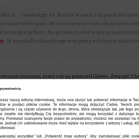
szulkach…. Hamburger SV. Jeszcze w nocy, tuż przed meczem
ie miał selekcjoner. W tym czasie nie było oficjalnych te
 którym grał piłkarz. Na przykład przed jednym z późniejs
go
.
W przypadku Koseckiego veto postawił słynny właściciel 
wszym trenerem, który tak się postawił Gilowi. Zwątpił. Chc
a polecieć na koszt klubu i zagrać z Atlético, a zyskiem podzie
łem się także na to. Gil zapamiętał mnie i potem brał pod uwa
ra! A Kosecki był dla kadry zawsze dostępny.
DRZEJA STREJLAUA Z KSIĄŻKI JERZEGO CHROMIKA 
, STREJLAU”, WYDAWNICTWO SQN, KRAKÓW 2018