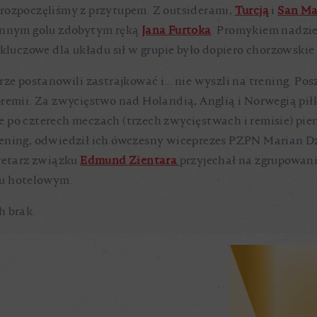
 rozpoczęliśmy z przytupem. Z outsiderami,
Turcją
i
San Ma
łynnym golu zdobytym ręką
Jana Furtoka
. Promykiem nadzie
e kluczowe dla układu sił w grupie było dopiero chorzowskie 
rze postanowili zastrajkować i… nie wyszli na trening. Pos
remii. Za zwycięstwo nad Holandią, Anglią i Norwegią piłk
 Ale po czterech meczach (trzech zwycięstwach i remisie) p
rening, odwiedził ich ówczesny wiceprezes PZPN Marian D
kretarz związku
Edmund Zientara
przyjechał na zgrupowan
ju hotelowym.
h brak.