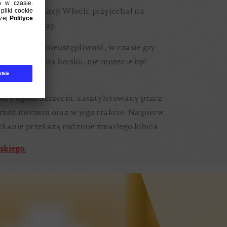
er reprezentacji Włoch, przyjechał na
y niż piłkarzy.
h agresję i nieustępliwość, w czasie gry
spotkać się na boisku, nie możecie być
ic Pogoni Szczecin, zasztyletowany przez
rzed meczem oraz w jego trakcie. Najpierw
spotkanie przekażą rodzinie zmarłego kibica.
skiego.