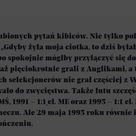
ubionych pytań kibiców. Nie tylko po
„Gdyby żyła moja ciotka, to dziś była
 bo spokojnie mógłby przyłączyć się 
aż pięciokrotnie grali z Anglikami, a
ch selekcjonerów nie grał częściej z 
ało do zwycięstwa. Także łutu szczęś
Ś, 1991 – 1:1
el. ME oraz 1993 – 1:1 el
eczu. Ale 29 maja 1993 roku równie is
kończeniu.