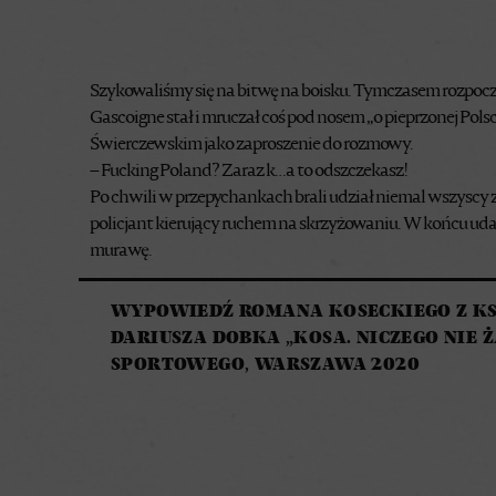
Szykowaliśmy się na bitwę na boisku. Tymczasem rozpoczę
Gascoigne stał i mruczał coś pod nosem „o pieprzonej Pols
Świerczewskim jako zaproszenie do rozmowy.
– Fucking Poland? Zaraz k…a to odszczekasz!
Po chwili w przepychankach brali udział niemal wszyscy 
policjant kierujący ruchem na skrzyżowaniu. W końcu udał
murawę.
WYPOWIEDŹ ROMANA KOSECKIEGO Z KSI
DARIUSZA DOBKA „KOSA. NICZEGO NIE 
SPORTOWEGO, WARSZAWA 2020