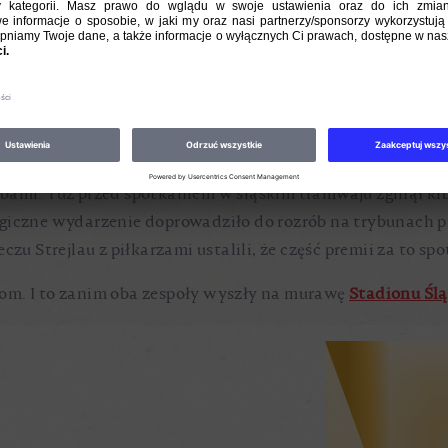
i. Tak, to nie pomyłka. Ten słynny trener, wtedy selekcjon
nych. I tylko dziwił się, że w hotelu widzi więcej działacz
ł problemów z mobilizacją piłkarzy. By jeszcze wzmocnić ic
edy, gdy spalonego nie było. „Z takimi sytuacjami możecie 
bami. Tuż przed spotkaniem w śląskim tramwaju zginął kib
agiczne wydarzenie doprowadziło do rozrób na trybunach p
 meczu Strejlau z piłkarzami ustalili, że część premii za to 
om. I to zanim oba zespoły wyszły na murawę
Stadionu Ślą