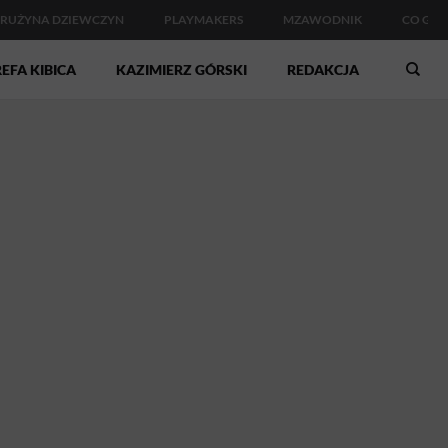
RUŻYNA DZIEWCZYN
PLAYMAKERS
MZAWODNIK
CO GDZ
EFA KIBICA
KAZIMIERZ GÓRSKI
REDAKCJA