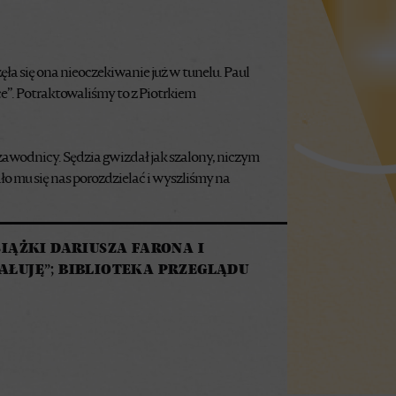
ła się ona nieoczekiwanie już w tunelu. Paul
ce”. Potraktowaliśmy to z Piotrkiem
zawodnicy. Sędzia gwizdał jak szalony, niczym
o mu się nas porozdzielać i wyszliśmy na
ĄŻKI DARIUSZA FARONA I
ŻAŁUJĘ”; BIBLIOTEKA PRZEGLĄDU