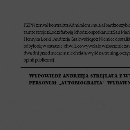
PZPN zerwał kontrakt z Admiralem i musiał bardzo szybko 
tamte stroje z Łodzi farbują (chodzi o spotkanie z San Marin
Henryka Loski i Andrzeja Grajewskiego z Niemiec dostal
odbyło się w ostatniej chwili, co wywołało wzburzenie za
dwa dni przed meczem nie chciała wyjść na trening, o c
opinii publicznej.
WYPOWIEDŹ ANDRZEJA STREJLAUA Z W
PERSONEM; „AUTOBIOGRAFIA”, WYDAW