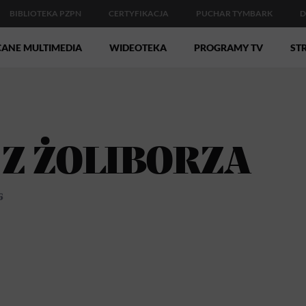
BIBLIOTEKA PZPN
CERTYFIKACJA
PUCHAR TYMBARK
D
CANE MULTIMEDIA
WIDEOTEKA
PROGRAMY TV
STR
 Z ŻOLIBORZA
6