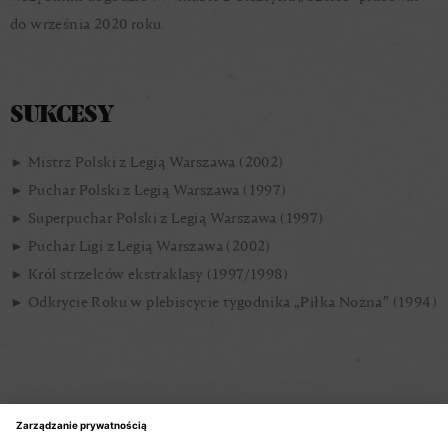
do września 2020 roku.
SUKCESY
► Mistrz Polski z Legią Warszawa (2002)
► Puchar Polski z Legią Warszawa (1997)
► Superpuchar Polski z Legią Warszawa (1997)
► Puchar Ligi z Legią Warszawa (2002)
► Król strzelców ekstraklasy (1997/1998)
► Odkrycie Roku w plebiscycie tygodnika „Piłka Nożna” (1994)