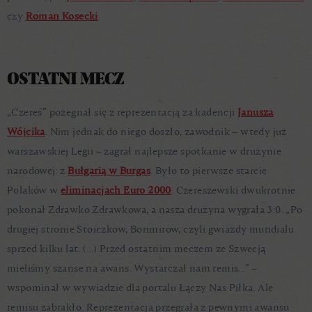
czy
Roman Kosecki
.
OSTATNI MECZ
„Czereś” pożegnał się z reprezentacją za kadencji
Janusza
Wójcika
. Nim jednak do niego doszło, zawodnik – wtedy już
warszawskiej Legii – zagrał najlepsze spotkanie w drużynie
narodowej: z
Bułgarią w Burgas
. Było to pierwsze starcie
Polaków w
eliminacjach Euro 2000
. Czereszewski dwukrotnie
pokonał Zdrawko Zdrawkowa, a nasza drużyna wygrała 3:0. „Po
drugiej stronie Stoiczkow, Borimirow, czyli gwiazdy mundialu
sprzed kilku lat. (…) Przed ostatnim meczem ze Szwecją
mieliśmy szanse na awans. Wystarczał nam remis...” –
wspominał w wywiadzie dla portalu Łączy Nas Piłka. Ale
remisu zabrakło. Reprezentacja przegrała z pewnymi awansu