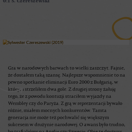
0:1 S. Czereszewski
Gra w narodowych barwach to wielki zaszczyt. Fajnie,
że dostałem taką szansę. Najlepsze wspomnienie to na
pewno spotkanie eliminacji Euro 2000 z Bułgarią, w
którym strzeliłem dwa gole. Z drugiej strony żałuję
tego, że z powodu kontuzji straciłem wyjazdy na
Wembley czy do Paryża. Z grą w reprezentacji bywało
różnie, miałem mocnych konkurentów. Tamta
generacja nie może też pochwalić się większym
sukcesem w drużynie narodowej. O awans było trudno,
bo trafialiśmy na Anglię czy Szwecję. Obie te drużyny