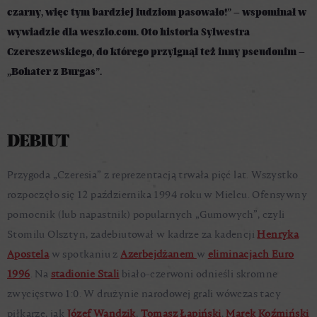
czarny, więc tym bardziej ludziom pasowało!” – wspominał w
wywiadzie dla weszlo.com. Oto historia Sylwestra
Czereszewskiego, do którego przylgnął też inny pseudonim –
„Bohater z Burgas”.
DEBIUT
Przygoda „Czeresia” z reprezentacją trwała pięć lat. Wszystko
rozpoczęło się 12 października 1994 roku w Mielcu. Ofensywny
pomocnik (lub napastnik) popularnych „Gumowych”, czyli
Stomilu Olsztyn, zadebiutował w kadrze za kadencji
Henryka
Apostela
w spotkaniu z
Azerbejdżanem
w
eliminacjach Euro
1996
. Na
stadionie Stali
biało-czerwoni odnieśli skromne
zwycięstwo 1:0. W drużynie narodowej grali wówczas tacy
piłkarze, jak
Józef Wandzik
,
Tomasz Łapiński
,
Marek Koźmiński