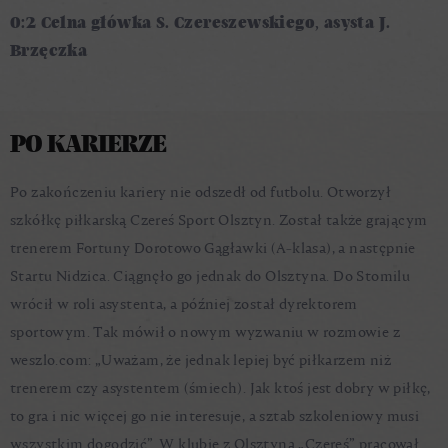
0:2 Celna główka S. Czereszewskiego, asysta J.
Brzęczka
PO KARIERZE
Po zakończeniu kariery nie odszedł od futbolu. Otworzył
szkółkę piłkarską Czereś Sport Olsztyn. Został także grającym
trenerem Fortuny Dorotowo Gągławki (A-klasa), a następnie
Startu Nidzica. Ciągnęło go jednak do Olsztyna. Do Stomilu
wrócił w roli asystenta, a później został dyrektorem
sportowym. Tak mówił o nowym wyzwaniu w rozmowie z
weszlo.com: „Uważam, że jednak lepiej być piłkarzem niż
trenerem czy asystentem (śmiech). Jak ktoś jest dobry w piłkę,
to gra i nic więcej go nie interesuje, a sztab szkoleniowy musi
wszystkim dogodzić”. W klubie z Olsztyna „Czereś” pracował