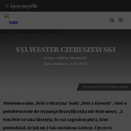
SYLWESTER CZERESZEWSKI
Autor:
Adrian Woźniak
Data dodania:
4.10.2025
1994/2019 / FOT. EAST NEWS
Mówiono o nim „Pelé z Olsztyna” bądź „Pelé z Klewek”, choć o
podobieństwie do słynnego Brazylijczyka nie było mowy. „Z
tym Pelé to taka historia, że raz zagrałem piętą, ktoś
powiedział, że jak on, i tak zostało na zawsze. I jeszcze