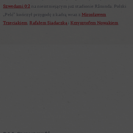
Szwedami 0:2
na nieistniejącym już stadionie Råsunda. Polski
„Pelé” kończył przygodę z kadrą wraz z
Mirosławem
Trzeciakiem
,
Rafałem Siadaczką
i
Krzysztofem Nowakiem
.