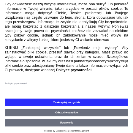
BIBLIOTEKA PZPN
ŁACZY NAS PIŁKA
ROZGRYWKI
PZPN
Nasi partnerzy
©PZPN WSZELKIE PRAWA ZASTRZEŻONE.
REGULAMIN
.