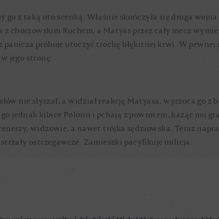
 go z taką oto scenką. Właśnie skończyła się druga wojna
ra z chorzowskim Ruchem, a Matyas przez cały mecz wymien
 panicza próbuje utoczyć trochę błękitnej krwi. W pewnej
w jego stronę:
łów nie słyszał, a widział reakcję Matyasa, wyrzuca go z b
ą go jednak kibice Polonii i pchają z powrotem, każąc mu gr
 trenerzy, widzowie, a nawet trójka sędziowska. Teraz napr
o strzały ostrzegawcze. Zamieszki pacyfikuje milicja.