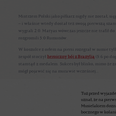
Mistrzem Polski jako piłkarz nigdy nie został, si
– i właśnie wtedy dostał też swoją pierwszą sza
wygrali 2:0. Matyas wówczas jeszcze nie trafił do
rozgromili 5:0 Rumunów.
W koszulce z orłem na piersi rozegrał w sumie tyl
zespół stoczył
heroiczny bój z Brazylią
(5:6 po do
stamtąd z medalem. Sukces był blisko, mimo że 
mógł pojawić się na murawie wcześniej…
Tuż przed wyjazde
uznał, że na pierw
Musielakiem dozna
bocznego w kolanie