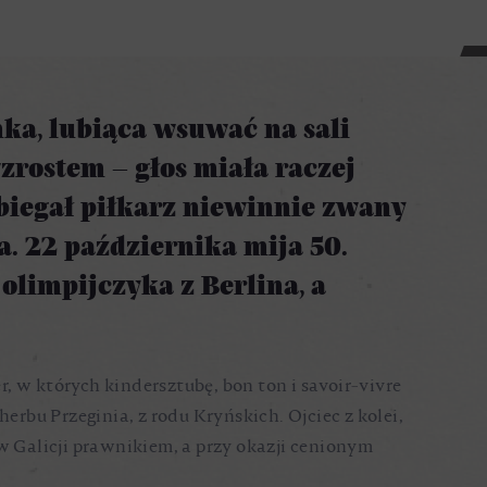
nka, lubiąca wsuwać na sali
zrostem – głos miała raczej
 biegał piłkarz niewinnie zwany
a. 22 października mija 50.
olimpijczyka z Berlina, a
r, w których kindersztubę, bon ton i savoir-vivre
erbu Przeginia, z rodu Kryńskich. Ojciec z kolei,
w Galicji prawnikiem, a przy okazji cenionym