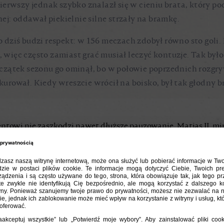
ierwszy jednak szybko znalazł się w cieniu brata, który p
ej: oddawał piekielnie silne strzały na bramkę.
ziś budzi respekt: w 156 meczach zdobył równo sto goli. M
e, więc często zamiast grać musiał leczyć kontuzje. Tak by
 Początek sezonu go ominął, bo w połowie poprzednich rozgr
 kurował. Kiedy wreszcie wrócił na boisko, był tak głodny 
towi nie zaszkodzi nawet dłuższe pauzowanie. Matjas II, mi
pniu ub.r. (...), osiągnął już dzisiaj dobrą formę. Wszystko szło 
j, gdy chodzi o decyzję strzałową. Środkowy napastnik Pogoni
marudzić i o ile tylko znalazł się na polu karnym, bez względu
RTOWY”; 15 KWIETNIA 1935 R.
AŁOWA