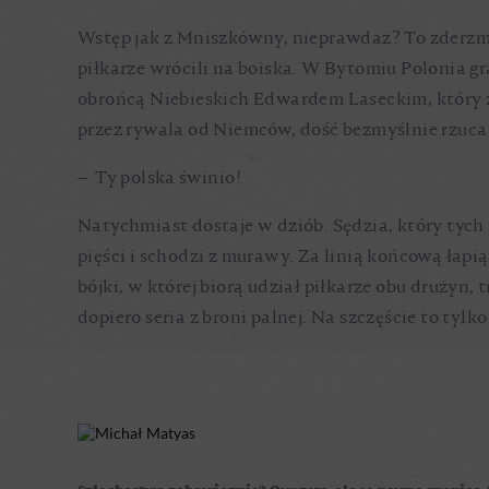
Wstęp jak z Mniszkówny, nieprawdaż? To zderzmy
piłkarze wrócili na boiska. W Bytomiu Polonia g
obrońcą Niebieskich Edwardem Laseckim, który z
przez rywala od Niemców, dość bezmyślnie rzuca 
– Ty polska świnio!
Natychmiast dostaje w dziób. Sędzia, który tych s
pięści i schodzi z murawy. Za linią końcową łapi
bójki, w której biorą udział piłkarze obu drużyn,
dopiero seria z broni palnej. Na szczęście to tylk