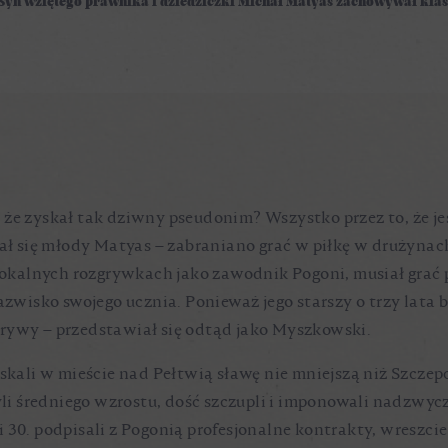
Syn wziętego prawnika i dziedziczki Michał Matyas zachowywał klasę
ło, że zyskał tak dziwny pseudonim? Wszystko przez to, że 
 się młody Matyas – zabraniano grać w piłkę w drużynach
w lokalnych rozgrywkach jako zawodnik Pogoni, musiał grać
azwisko swojego ucznia. Ponieważ jego starszy o trzy lata b
grywy – przedstawiał się odtąd jako Myszkowski.
skali w mieście nad Pełtwią sławę nie mniejszą niż Szczepc
 byli średniego wzrostu, dość szczupli i imponowali nadz
 30. podpisali z Pogonią profesjonalne kontrakty, wreszcie 