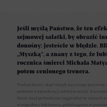
Jeśli myślą Państwo, że ten ef
sejmowej sałatki, by obrazić in
donośny: jesteście w błędzie. 
„Myszką”, a znany z tego, że lu
rocznica śmierci Michała Matya
potem cenionego trenera.
Trudno dociec, skąd wzięły się u niego porywczy c
podobno wysysało się z mlekiem matki. A ta nosił
Karol, miał pochodzenie węgierskie (w czasach z
etnografem i folklorystą, publikującym w prest