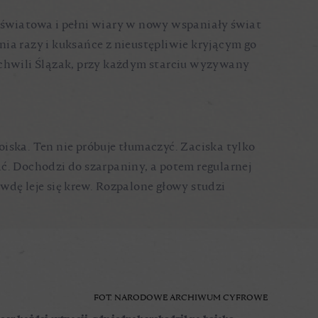
 światowa i pełni wiary w nowy wspaniały świat
ia razy i kuksańce z nieustępliwie kryjącym go
 chwili Ślązak, przy każdym starciu wyzywany
oiska. Ten nie próbuje tłumaczyć. Zaciska tylko
ać. Dochodzi do szarpaniny, a potem regularnej
awdę leje się krew. Rozpalone głowy studzi
FOT. NARODOWE ARCHIWUM CYFROWE