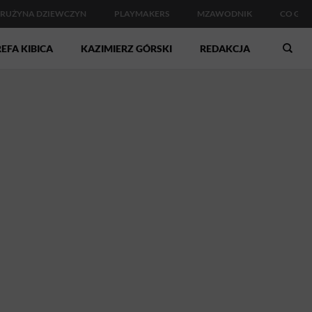
RUŻYNA DZIEWCZYN
PLAYMAKERS
MZAWODNIK
CO GDZ
EFA KIBICA
KAZIMIERZ GÓRSKI
REDAKCJA