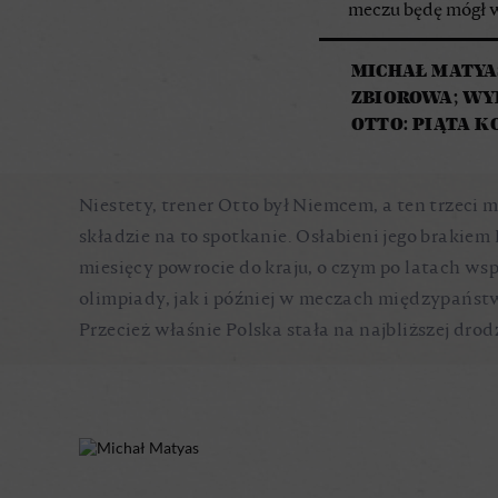
meczu będę mógł w
MICHAŁ MATYAS
ZBIOROWA; WY
OTTO: PIĄTA 
Niestety, trener Otto był Niemcem, a ten trzeci me
składzie na to spotkanie. Osłabieni jego brakiem 
miesięcy powrocie do kraju, o czym po latach w
olimpiady, jak i później w meczach międzypańst
Przecież właśnie Polska stała na najbliższej dro