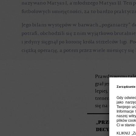
nazywano Matyas I, a młodszego Matyas II. Ten p
futbolowych umiejętności, za to bardzo praktyczn
Jego bilans występów w barwach „poganiaczy” do d
potrafi, obchodzili się z nim wyjątkowo brutalni
i jedyny sięgnął po koronę króla strzelców ligi.
ciężką operację, a potem przez wiele miesięcy się
Prawdziwemu talen
grał jeszcze w sier
lepiej, niż dawnie
trenera, przestał 
się na strzał.
„PRZEGLĄD SPO
DECYZJA STRZ