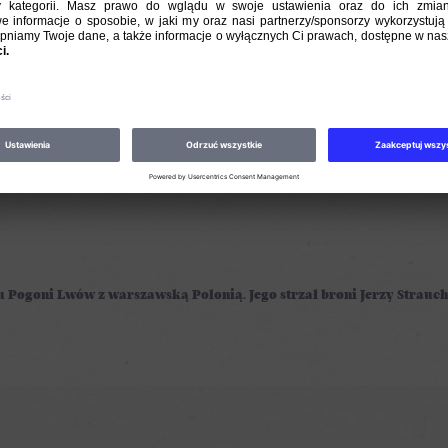
 ulicy, narwańcy i łobuzy, którzy na stadionie Pogoni mieli
e okoliczne drzewa i z nich dopingowali drużynę, a przede
o na mieście, zawsze miał czas, żeby pogadać o ostatnim me
o jego ulubionej restauracji w hotelu „George”.
zu Pogoni Lwów z warszawską Polonią. Jego strzał broni Jerzy Strau