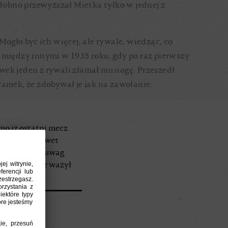
odobno przewyższał Mietka tylko w jednej z
ogło być ich więcej, ale rywale, wiedząc, co
ło między innymi w 1935 roku, gdy po raz pierwszy
ywek jeden z rywali złamał mu nogę. Przeszedł
bramek, że zdobywał je jak na zawołanie.
mo iż ostatni mecz
składnie, a nawet
 skorzystał z uwag
 na ustawienie ważył