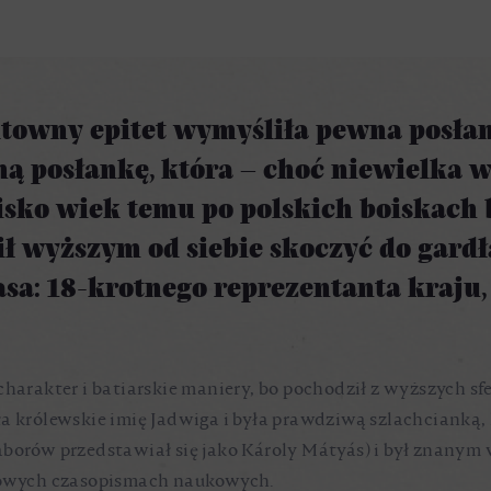
ektowny epitet wymyśliła pewna posła
ną posłankę, która – choć niewielka w
Blisko wiek temu po polskich boiskach
bił wyższym od siebie skoczyć do gardł
sa: 18-krotnego reprezentanta kraju, 
harakter i batiarskie maniery, bo pochodził z wyższych sfe
a królewskie imię Jadwiga i była prawdziwą szlachcianką, h
aborów przedstawiał się jako Károly Mátyás) i był znanym 
iżowych czasopismach naukowych.