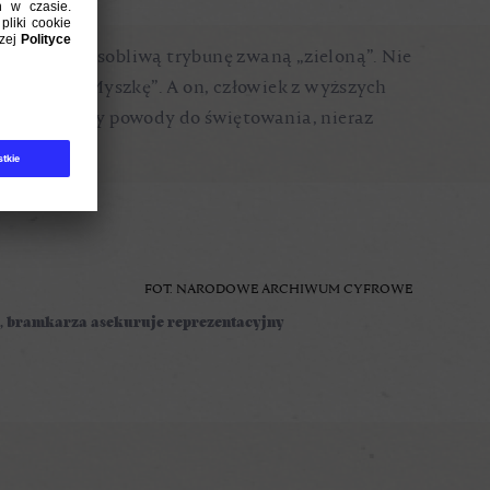
 swoją dość osobliwą trybunę zwaną „zieloną”. Nie
 wszystkim „Myszkę”. A on, człowiek z wyższych
czu. A jak były powody do świętowania, nieraz
FOT. NARODOWE ARCHIWUM CYFROWE
ch, bramkarza asekuruje reprezentacyjny