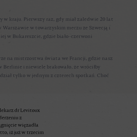
y w kraju. Pierwszy raz, gdy miał zaledwie 20 lat
ę w Warszawie w towarzyskim meczu ze Szwecją i
niej w Bukareszcie, gdzie biało-czerwoni
drze na mistrzostwa świata we Francji, gdzie nasz
 Berlinie i niewiele brakowało, że wróciłby
dział tylko w jednym z czterech spotkań. Choć
ekarz dr Levitoux
derzeniu z
ągnięcie więzadła
to, iż już w trzecim