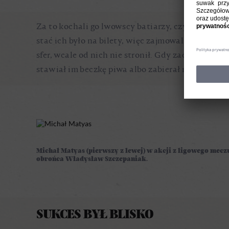
Za to kochali go lwowscy batiarzy, czyli chłopcy
stać ich było na bilety, więc zajmowali wszystki
sfer, wcale od nich nie stronił. Gdy zaczepiali g
stawiał im beczkę piwa albo zabierał na jednego d
Michał Matyas (pierwszy z lewej) w akcji z ligowego mec
obrońca Władysław Szczepaniak.
SUKCES BYŁ BLISKO