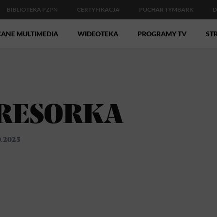
BIBLIOTEKA PZPN
CERTYFIKACJA
PUCHAR TYMBARK
D
CANE MULTIMEDIA
WIDEOTEKA
PROGRAMY TV
STR
RESORKA
0.2025