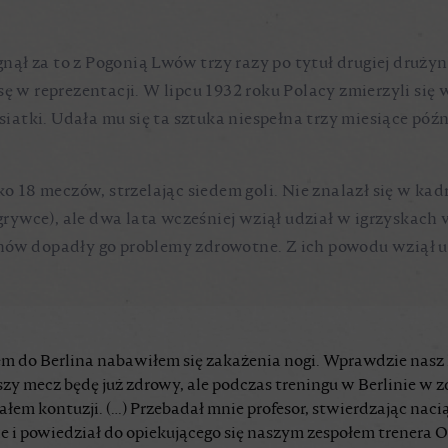
ęgnął za to z Pogonią Lwów trzy razy po tytuł drugiej drużyn
nsę w reprezentacji. W lipcu 1932 roku Polacy zmierzyli si
 siatki. Udała mu się ta sztuka niespełna trzy miesiące póź
ko 18 meczów, strzelając siedem goli. Nie znalazł się w ka
grywce), ale dwa lata wcześniej wziął udział w igrzyskach w
znów dopadły go problemy zdrowotne. Z ich powodu wziął u
m do Berlina nabawiłem się zakażenia nogi. Wprawdzie nasz l
szy mecz będę już zdrowy, ale podczas treningu w Berlinie w z
łem kontuzji. (…) Przebadał mnie profesor, stwierdzając naci
 i powiedział do opiekującego się naszym zespołem trenera Ot