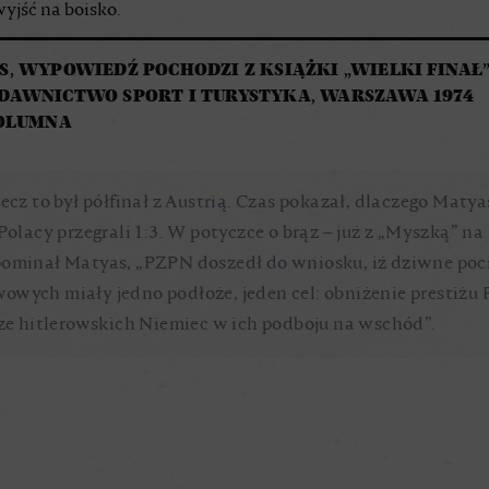
yjść na boisko.
, WYPOWIEDŹ POCHODZI Z KSIĄŻKI „WIELKI FINAŁ”
DAWNICTWO SPORT I TURYSTYKA, WARSZAWA 1974
KOLUMNA
cz to był półfinał z Austrią. Czas pokazał, dlaczego Matyas,
Polacy przegrali 1:3. W potyczce o brąz – już z „Myszką” na
spominał Matyas, „PZPN doszedł do wniosku, iż dziwne poc
wowych miały jedno podłoże, jeden cel: obniżenie presti
dze hitlerowskich Niemiec w ich podboju na wschód”.