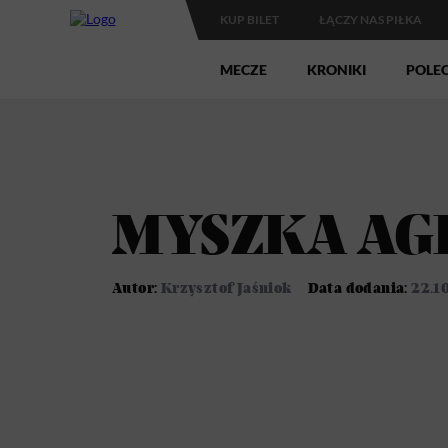
KUP BILET
ŁĄCZY NAS PIŁKA
MECZE
KRONIKI
POLE
MYSZKA AG
Autor:
Krzysztof Jaśniok
Data dodania:
22.1