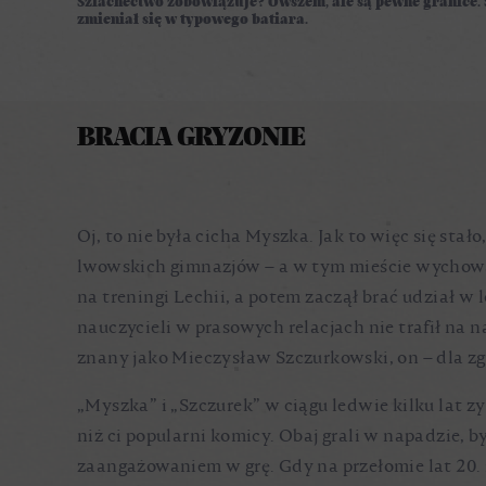
Szlachectwo zobowiązuje? Owszem, ale są pewne granice. 
zmieniał się w typowego batiara.
BRACIA GRYZONIE
Oj, to nie była cicha Myszka. Jak to więc się sta
lwowskich gimnazjów – a w tym mieście wychował
na treningi Lechii, a potem zaczął brać udział 
nauczycieli w prasowych relacjach nie trafił na n
znany jako Mieczysław Szczurkowski, on – dla z
„Myszka” i „Szczurek” w ciągu ledwie kilku lat zy
niż ci popularni komicy. Obaj grali w napadzie,
zaangażowaniem w grę. Gdy na przełomie lat 20. i