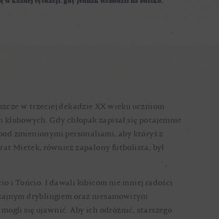
 w każdej sytuacji, gdy jednak wchodził na boisko,
jeszcze w trzeciej dekadzie XX wieku uczniom
 klubowych. Gdy chłopak zapisał się potajemnie
 pod zmienionymi personaliami, aby któryś z
rat Mietek, również zapalony futbolista, był
io i Tońcio. I dawali kibicom nie mniej radości
wyczajnym dryblingiem oraz niesamowitym
mogli się ujawnić. Aby ich odróżnić, starszego