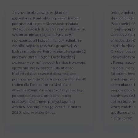
Jedyny obcokrajowiec w składzie
Jeden z bohateró
gospodarzy. Kontrakt z rzymskim klubem
śląskich piłkarzy
podpisał zaraz po mistrzostwach świata
(Skaldowie) i Wo
1966, już swoich drugich z rzędu w karierze.
mniej więcej tak
W obu turniejach jego drużyna, czyli
Górnicy z Zabrz
reprezentacja Hiszpanii, furory jednak nie
chłopcy, do boju
zrobiła, odpadając w fazie grupowej. W
najtrudniejszym 
kadrze narodowej Peiró rozegrał w sumie 12
Olek był bożysz
meczów i strzelił 5 goli. Dużo bardziej
Płowowłosy pom
skuteczny był na ligowych boiskach w swojej
z Romą rzeczywi
ojczyźnie i we Włoszech. Dla Atlético
na idola, nie tyl
Madryt zdobył prawie sto bramek, a po
futbolem. Jego 
przenosinach do Serie A zanotował blisko 40
świetną grę w ob
trafień dla Torino, Interu Mediolan i
dziennikarze, k
wreszcie Romy. Karierę zakończył niedługo
zespole obok Wł
po spotkaniach z Górnikiem. Potem
Stanisława Ośli
pracował jako trener, prowadząc m.in.
dał mu też bilet
Atlético, Murcię i Malagę. Zmarł 18 marca
której zadebiuto
2020 roku, w wieku 84 lat.
spotkaniu z Irlan
niej tylko raz.