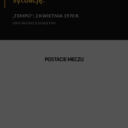
sytuację.
„TEMPO"; 2 KWIETNIA 1970 R.
OKO W OKO Z GINULFIM
POSTACIE MECZU
JOAQUÍN
ALFRED
PEIRÓ
OLEK
W AS Roma od 1966 roku
W Górniku Zabrze 