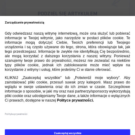
PODZIEL SIĘ ARTYKUŁEM
BIBLIOTEKA PZPN
ŁACZY NAS PIŁKA
ROZGRYWKI
PZPN