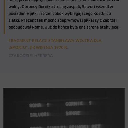
min., przyznając gospodarzom zupełnie bezpodstawnie rzut
wolny. Obrońcy Górnika trochę zaspali, Salvori wszedł w
posiadanie piłki i strzelił obok wybiegającego Kostki do
siatki. Prezent ten mocno zdeprymował piłkarzy z Zabrza i
podbudował Romę. Już do końca była ona stroną atakującą.
FRAGMENT RELACJI STANISŁAWA WOJTKA DLA
„SPORTU", 2 KWIETNIA 1970 R.
CZARODZIEJ HERRERA