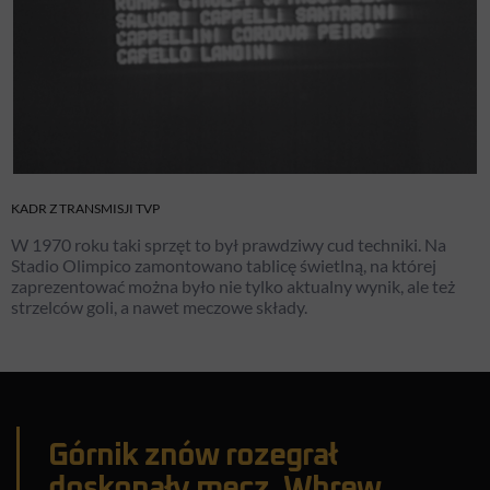
KADR Z TRANSMISJI TVP
W 1970 roku taki sprzęt to był prawdziwy cud techniki. Na
Stadio Olimpico zamontowano tablicę świetlną, na której
zaprezentować można było nie tylko aktualny wynik, ale też
strzelców goli, a nawet meczowe składy.
Górnik znów rozegrał
doskonały mecz. Wbrew