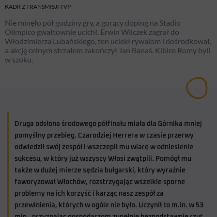
KADR Z TRANSMISJI TVP
Nie minęło pół godziny gry, a gorący doping na Stadio
Olimpico gwałtownie ucichł. Erwin Wilczek zagrał do
Włodzimierza Lubańskiego, ten uciekł rywalom i dośrodkował,
a akcję celnym strzałem zakończył Jan Banaś. Kibice Romy byli
w szoku.
Druga odsłona środowego półfinału miała dla Górnika mniej
pomyślny przebieg. Czarodziej Herrera w czasie przerwy
odwiedził swój zespół i wszczepił mu wiarę w odniesienie
sukcesu, w który już wszyscy Włosi zwątpili. Pomógł mu
także w dużej mierze sędzia bułgarski, który wyraźnie
faworyzował Włochów, rozstrzygając wszelkie sporne
problemy na ich korzyść i karząc nasz zespół za
przewinienia, których w ogóle nie było. Uczynił to m.in. w 53