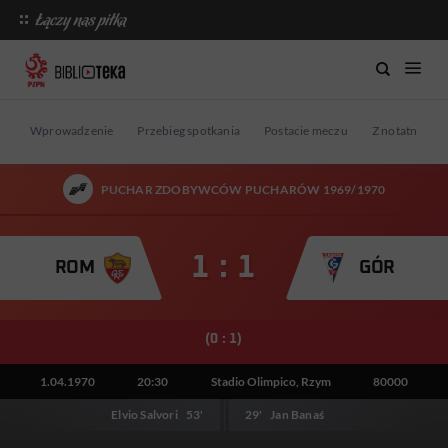
Wprowadzenie
Przebieg spotkania
Postacie meczu
Z notatnika st
PUCHAR ZDOBYWCÓW PUCHARÓW 1969/1970
1 : 1
ROM
GÓR
(0 : 1)
1.04.1970
20:30
Stadio Olimpico, Rzym
80000
Elvio Salvori
53'
29'
Jan Banaś