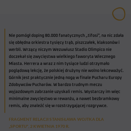
Nie pomógł doping 80.000 fanatycznych „tifosi", na nic zdała
się obłędna orkiestra tysięcy trąb, piszczałek, klaksonów i
werbli. Wrzący niczym Wezuwiusz Stadio Olimpico nie
doczekał się zwycięstwa wielkiego faworyta Wiecznego
Miasta. Herrera a wraz z nim tysiące ludzi otrzymało
poglądową lekcję, że polskiej drużyny nie wolno lekceważyć.
Górnik jest praktycznie jedną nogą w finale Pucharu Europy
Zdobywców Pucharów. W bardzo trudnym meczu
wyjazdowym zabrzanie uzyskali remis. Wystarczy im więc
minimalne zwycięstwo w rewanżu, a nawet bezbramkowy
remis, aby znaleźć się w rozstrzygającej rozgrywce.
FRAGMENT RELACJI STANISŁAWA WOJTKA DLA
„SPORTU", 2 KWIETNIA 1970 R.