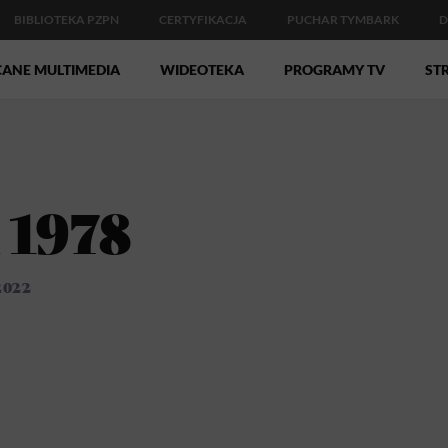
BIBLIOTEKA PZPN
CERTYFIKACJA
PUCHAR TYMBARK
D
CANE MULTIMEDIA
WIDEOTEKA
PROGRAMY TV
STR
 1978
2022