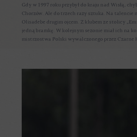
Gdy w 1997 roku przybył do kraju nad Wisłą, chyb
Chorzów. Ale do trzech razy sztuka. Na talencie
Olisadebe drugim ojcem. Z klubem ze stolicy „Ems
jedną bramkę. W kolejnym sezonie miał ich na kon
mistrzostwa Polski wywalczonego przez Czarne 