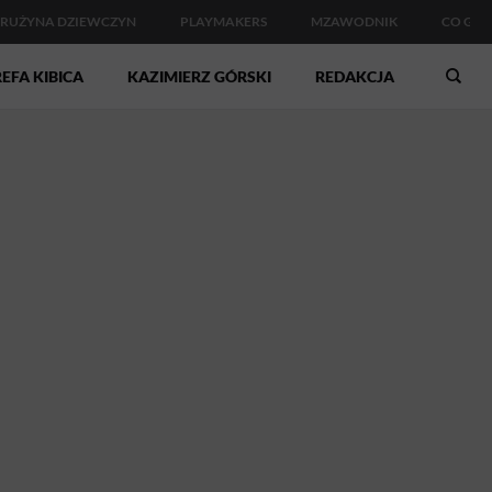
RUŻYNA DZIEWCZYN
PLAYMAKERS
MZAWODNIK
CO GDZ
EFA KIBICA
KAZIMIERZ GÓRSKI
REDAKCJA