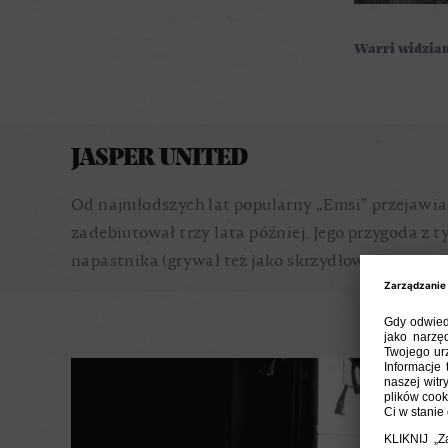
Warri widzian
JASPER UNITED
Od najmłodszych lat popularny „Emsi” przejawiał
zadebiutował trzy lata później. Jego przygoda z t
napastnika (grywał też jako skrzydłowy) wypatrzy