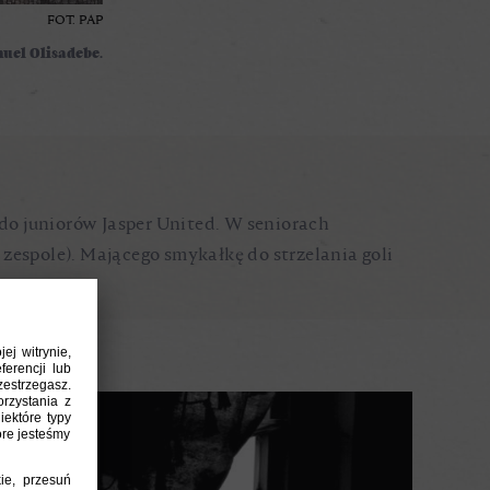
FOT. PAP
uel Olisadebe.
 do juniorów Jasper United. W seniorach
 zespole). Mającego smykałkę do strzelania goli