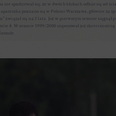
a nie spodziewał się, że w dwóch klubach odbije się od śc
 napastnika poznano się w Polonii Warszawa, głównie za s
i” związał się na 3 lata. Już w pierwszym sezonie sięgnął 
cie 4. W sezonie 1999/2000 imponował już skutecznością (1
Koszule.