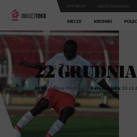
KUP BILET
ŁĄCZY NAS PIŁKA
MECZE
KRONIKI
POLE
22 GRUDNIA
Autor:
Adrian Woźniak
Data dodania:
22.12.