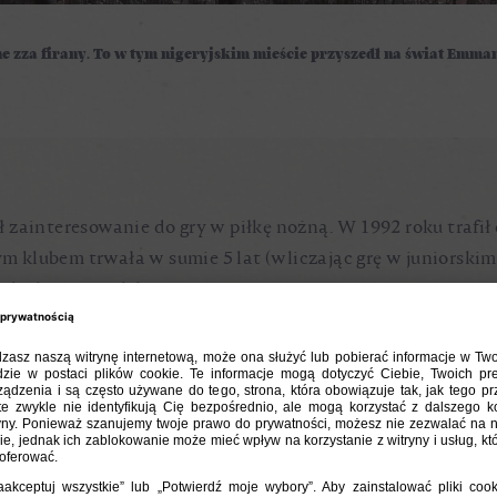
e zza firany. To w tym nigeryjskim mieście przyszedł na świat Emman
 zainteresowanie do gry w piłkę nożną. W 1992 roku trafił
ym klubem trwała w sumie 5 lat (wliczając grę w juniorskim
li skauci z Polski.