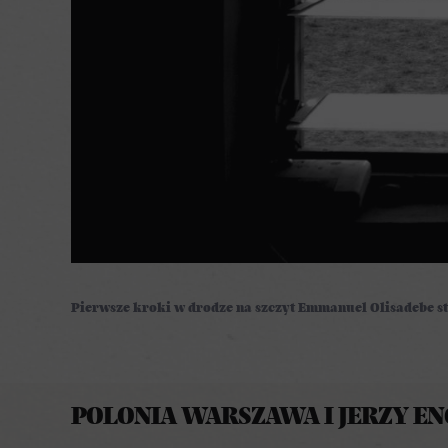
Pierwsze kroki w drodze na szczyt Emmanuel Olisadebe st
POLONIA WARSZAWA I JERZY EN