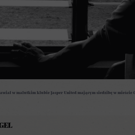
awiał w malutkim klubie Jasper United mającym siedzibę w mieście O
GEL