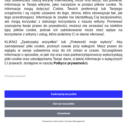
BIBLIOTEKA PZPN
ŁACZY NAS PIŁKA
ROZGRYWKI
PZPN
Nasi partnerzy
©PZPN WSZELKIE PRAWA ZASTRZEŻONE.
REGULAMIN
.