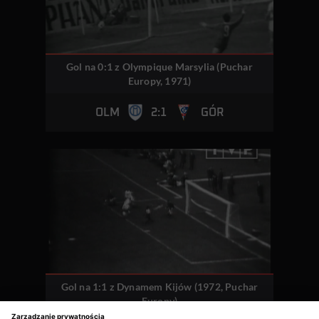
Gol na 0:1 z Olympique Marsylia (Puchar
Europy, 1971)
2:1
OLM
GÓR
Gol na 1:1 z Dynamem Kijów (1972, Puchar
Europy)