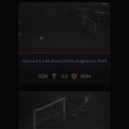
Gol na 1:1 z AS Roma (1970, drugi mecz, PZP)
2:2
GÓR
ROM