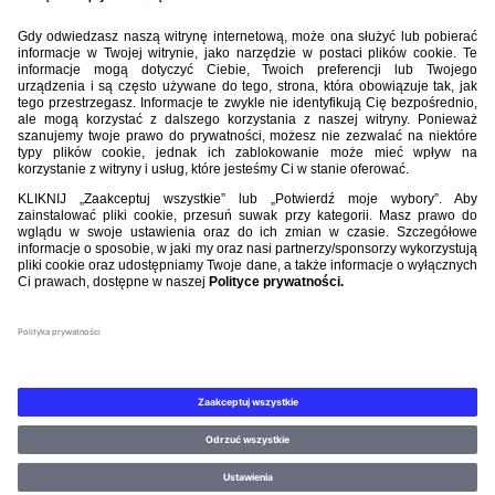
2:1
GÓR
DYN
BIBLIOTEKA PZPN
ŁACZY NAS PIŁKA
ROZGRYWKI
PZPN
Nasi partnerzy