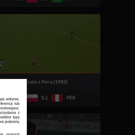
G. Lato z Peru (1982)
5:1
POL
PER