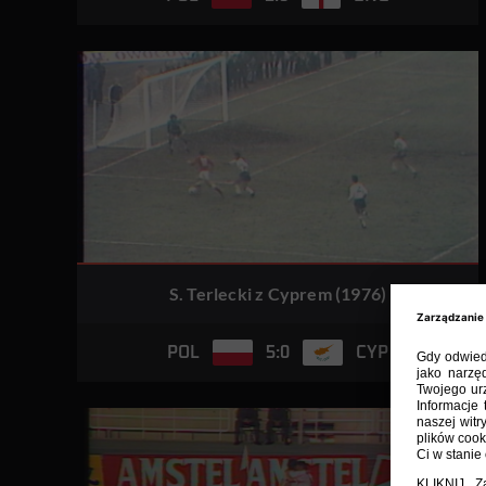
S. Terlecki z Cyprem (1976)
5:0
POL
CYP