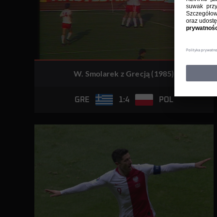
W. Smolarek z Grecją (1985)
1:4
GRE
POL