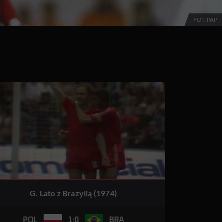
FOT. PAP
G. Lato z Brazylią (1974)
1:0
POL
BRA