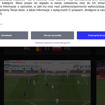
R. Matusiak z Belgią (2006)
0:1
BEL
POL