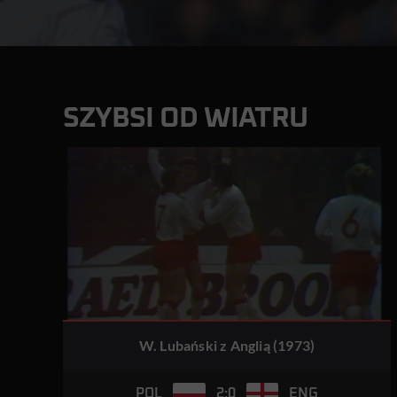
SZYBSI OD WIATRU
W. Lubański z Anglią (1973)
2:0
POL
ENG