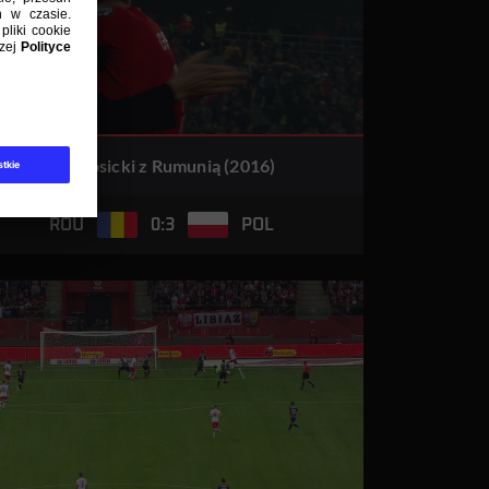
K. Grosicki z Rumunią (2016)
0:3
ROU
POL