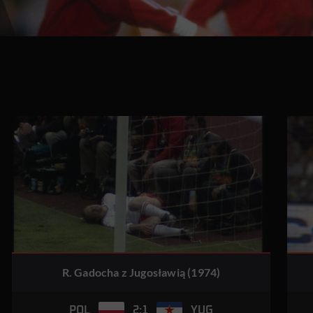
R. Gadocha z Jugosławią (1974)
2:1
POL
YUG