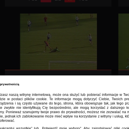
W. Smolarek z NRD (1981)
2:3
GDR
POL