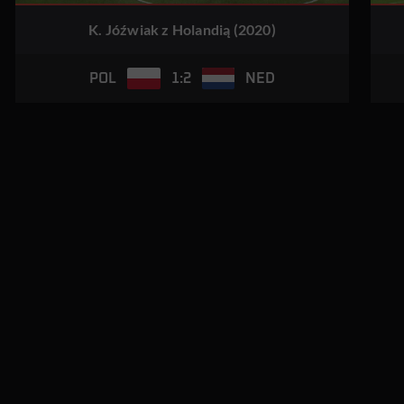
K. Jóźwiak z Holandią (2020)
1:2
POL
NED