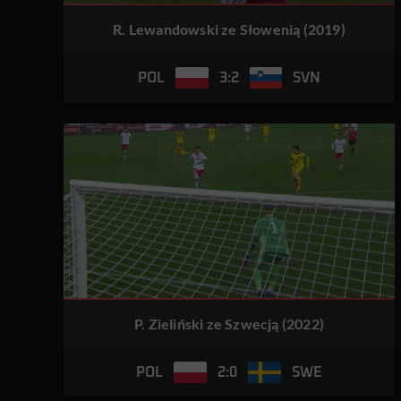
R. Lewandowski ze Słowenią (2019)
3:2
POL
SVN
P. Zieliński ze Szwecją (2022)
2:0
POL
SWE