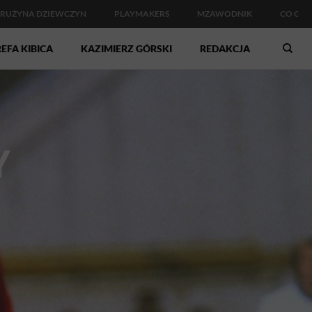
RUŻYNA DZIEWCZYN
PLAYMAKERS
MZAWODNIK
CO GDZ
EFA KIBICA
KAZIMIERZ GÓRSKI
REDAKCJA
Y