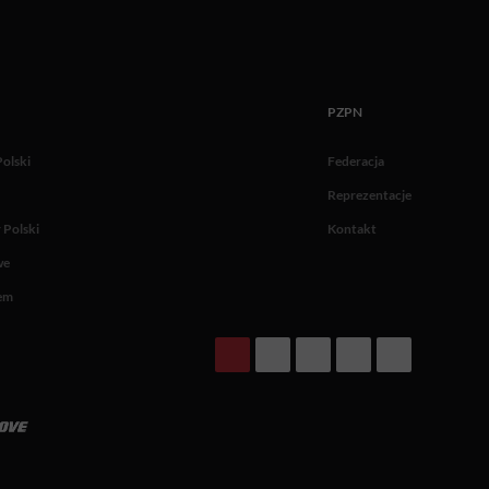
PZPN
Polski
Federacja
Reprezentacje
 Polski
Kontakt
we
tem