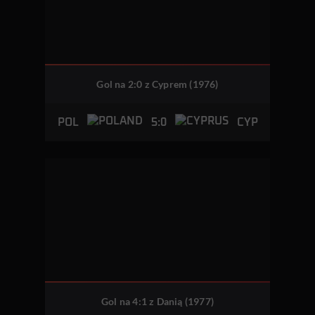
Gol na 2:0 z Cyprem (1976)
5:0
POL
CYP
Gol na 4:1 z Danią (1977)