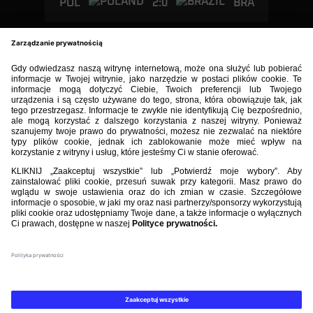
2:0
POL
BRA
BIBLIOTEKA PZPN
ŁACZY NAS PIŁKA
ROZGRYWKI
PZPN
Nasi partnerzy