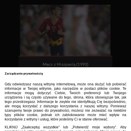
Mecz z Hiszpanią (1992)
2:3
POL
ESP
BIBLIOTEKA PZPN
ŁACZY NAS PIŁKA
ROZGRYWKI
PZPN