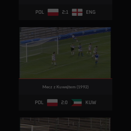
2:1
POL
ENG
Mecz z Kuwejtem (1992)
2:0
POL
KUW