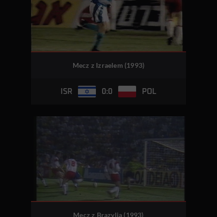
Mecz z Izraelem (1993)
0:0
ISR
POL
Mecz z Brazylią (1993)