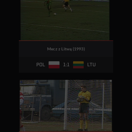
Mecz z Litwą (1993)
1:1
POL
LTU