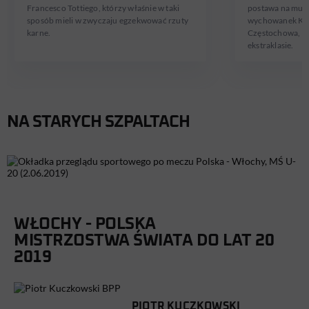
Francesco Tottiego, którzy właśnie w taki
postawa na mund
sposób mieli w zwyczaju egzekwować rzuty
wychowanek Kole
karne.
Częstochowa, w
ekstraklasie.
NA STARYCH SZPALTACH
WŁOCHY - POLSKA
MISTRZOSTWA ŚWIATA DO LAT 20
2019
PIOTR KUCZKOWSKI