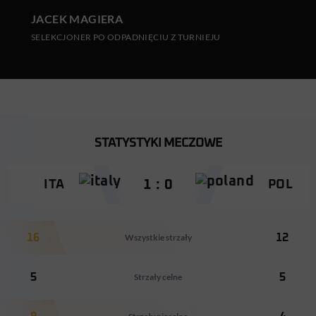
JACEK MAGIERA
SELEKCJONER PO ODPADNIĘCIU Z TURNIEJU
STATYSTYKI MECZOWE
1 : 0
ITA
POL
16
Wszystkie strzały
12
5
Strzały celne
5