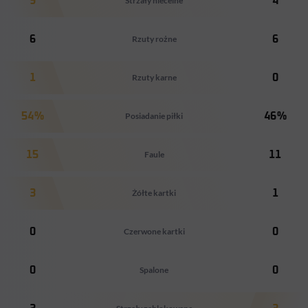
9
Strzały niecelne
4
6
Rzuty rożne
6
1
Rzuty karne
0
54%
Posiadanie piłki
46%
15
Faule
11
3
Żółte kartki
1
0
Czerwone kartki
0
0
Spalone
0