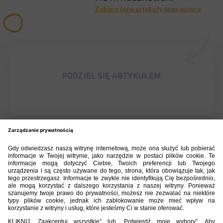
Zobacz inne artykuły tego autora
PODZIEL SIĘ ARTYKUŁEM
BIBLIOTEKA PZPN
ŁACZY NAS PIŁKA
ROZGRYWKI
PZPN