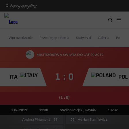
Wprowadzenie
Przebieg spotkania
Statystyki
Galeria
Postaci
MISTRZOSTWA ŚWIATA DO LAT 20 2019
1 : 0
ITA
POL
(1 : 0)
2.06.2019
15:30
Stadion Miejski, Gdynia
10232
Andrea Pinamonti
38'
53'
Adrian Stanilewicz