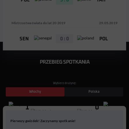
POL
5 : 0
TAH
Mistrzostwa świata do lat 20 2019
29.05.2019
SEN
0 : 0
POL
PRZEBIEG SPOTKANIA
Wybierz drużynę:
Włochy
Polska
1
0
11
9
Pierwszy gwizdek! Zaczynamy spotkanie!
G. Scamacca
A. Pinamonti