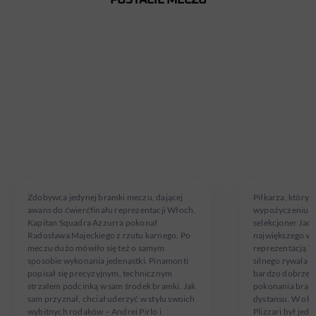
POSTACIE MECZU
ANDREA
MICHAŁ
PINAMONTI
SKÓRAŚ
W reprezentacji U20 od 06.09.2018
W reprezentacji U
Zdobywca jedynej bramki meczu, dającej
Piłkarza, który 
awans do ćwierćfinału reprezentacji Włoch.
wypożyczeniu z 
Kapitan Squadra Azzurra pokonał
selekcjoner Jac
Radosława Majeckiego z rzutu karnego. Po
największego wy
meczu dużo mówiło się też o samym
reprezentacją Wł
sposobie wykonania jedenastki. Pinamonti
silnego rywala 
popisał się precyzyjnym, technicznym
bardzo dobrze. 
strzałem podcinką w sam środek bramki. Jak
pokonania bramk
sam przyznał, chciał uderzyć w stylu swoich
dystansu. W ob
wybitnych rodaków – Andrei Pirlo i
Plizzari był jed