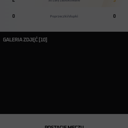
2
Strzały zablokowane
3
0
Poprzeczki/słupki
0
GALERIA ZDJĘĆ [10]