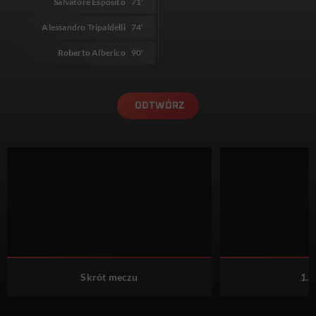
Salvatore Esposito
71'
Alessandro Tripaldelli
74'
Roberto Alberico
90'
ODTWÓRZ
Skrót meczu
1. 