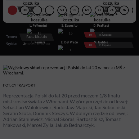
3
14
A. Tripaldelli
R. Bellanova
38
53
59
69
71
74
76
83
17
20
7
L. Pellegrini
S. Esposito
D. Frattesi
13
15
4
19
R. Alberico
Trener:
Paolo Nicolato
L. Ranieri
E. Del Prato
M. Gabbia
Sędzia:
Jesús Gil Manzano
10
C. Capone
1
A. Plizzari
FOT. CYFRASPORT
Reprezentacja Polski do lat 20 przed meczem 1/8 finału
mistrzostw świata z Włochami. W górnym rzędzie od lewej:
Sebastian Walukiewicz, Radosław Majecki, Jan Sobociński,
Serafin Szota, Dominik Steczyk. W dolnym rzędzie od lewej:
Adrian Stanilewicz, Michał Skóraś, Bartosz Slisz, Tomasz
Makowski, Marcel Zylla, Jakub Bednarczyk.