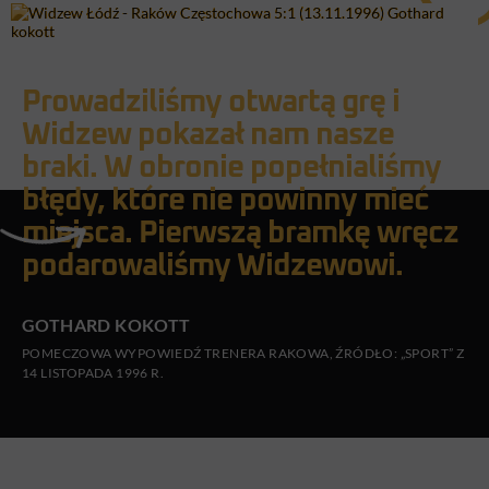
Prowadziliśmy otwartą grę i
Widzew pokazał nam nasze
braki. W obronie popełnialiśmy
błędy, które nie powinny mieć
miejsca. Pierwszą bramkę wręcz
podarowaliśmy Widzewowi.
GOTHARD KOKOTT
POMECZOWA WYPOWIEDŹ TRENERA RAKOWA, ŹRÓDŁO: „SPORT” Z
14 LISTOPADA 1996 R.