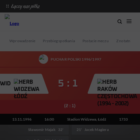
Wprowadzenie
Przebieg spotkania
Postacie meczu
Z notatnika st
PUCHAR POLSKI 1996/1997
5 : 1
WID
(2 : 1)
13.11.1996
16:00
Stadion Widzewa, Łódź
1733
Sławomir Majak
32'
21'
Jacek Magiera