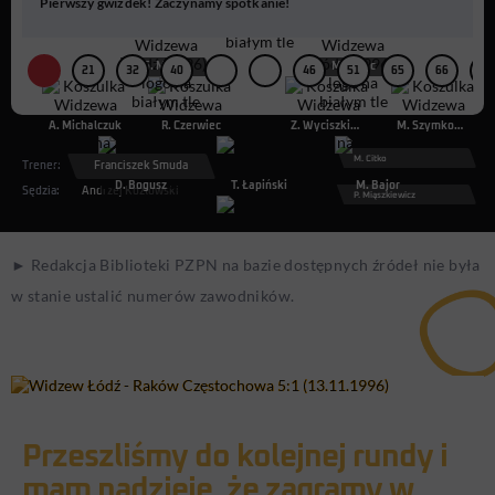
Pierwszy gwizdek! Zaczynamy spotkanie!
J. Dembiński
S. Majak
M. Zając
21
32
40
46
51
65
66
73
A. Michalczuk
R. Czerwiec
Z. Wyciszkiewicz
M. Szymkowiak
M. Citko
Trener:
Franciszek Smuda
D. Bogusz
T. Łapiński
M. Bajor
Sędzia:
Andrzej Kozłowski
P. Miąszkiewicz
M. Szczęsny
► Redakcja Biblioteki PZPN na bazie dostępnych źródeł nie była
w stanie ustalić numerów zawodników.
Przeszliśmy do kolejnej rundy i
mam nadzieję, że zagramy w