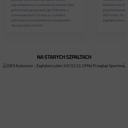
zapamiętali mu z pewnością również dwa
Polski do lat 20
gole w fazie grupowej Ligi Mistrzów, z
organizowanego
zremisowanym 2:2 meczu u siebie z
2019 roku. Prac
późniejszym triumfatorem rozgrywek –
Zagłębia Sosnow
Borussią Dortmund.
NA STARYCH SZPALTACH