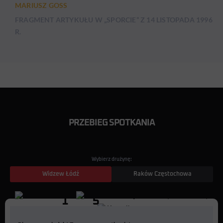
MARIUSZ GOSS
FRAGMENT ARTYKUŁU W „SPORCIE” Z 14 LISTOPADA 1996
R.
PRZEBIEG SPOTKANIA
Wybierz drużynę:
Widzew Łódź
Raków Częstochowa
1
5