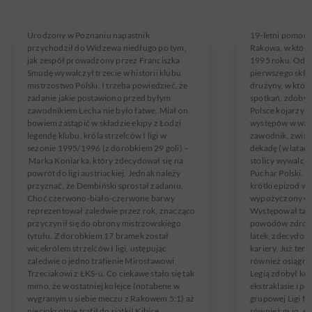
W Widzewie Łódź od 1996 roku
W Rakowie Często
Urodzony w Poznaniu napastnik
19-letni pomoc
przychodził do Widzewa niedługo po tym,
Rakowa, w któr
jak zespół prowadzony przez Franciszka
1995 roku. Od c
Smudę wywalczył trzecie w historii klubu
pierwszego skład
mistrzostwo Polski. I trzeba powiedzieć, że
drużyny, w które
zadanie jakie postawiono przed byłym
spotkań, zdobyw
zawodnikiem Lecha nie było łatwe. Miał on
Polsce kojarzy s
bowiem zastąpić w składzie ekipy z Łodzi
występów w warsz
legendę klubu, króla strzelców I ligi w
zawodnik, związa
sezonie 1995/1996 (z dorobkiem 29 goli) –
dekadę (w latac
Marka Koniarka, który zdecydował się na
stolicy wywalczy
powrót do ligi austriackiej. Jednak należy
Puchar Polski. 
przyznać, że Dembiński sprostał zadaniu.
krótki epizod w 
Choć czerwono-biało-czerwone barwy
wypożyczony wi
reprezentował zaledwie przez rok, znacząco
Występował takż
przyczynił się do obrony mistrzowskiego
powodów zdrowo
tytułu. Z dorobkiem 17 bramek został
latek, zdecydowa
wicekrólem strzelców I ligi, ustępując
kariery. Już ter
zaledwie o jedno trafienie Mirosławowi
również osiągnię
Trzeciakowi z ŁKS-u. Co ciekawe stało się tak
Legią zdobył kol
mimo, że w ostatniej kolejce (notabene w
ekstraklasie i p
wygranym u siebie meczu z Rakowem 5:1) aż
grupowej Ligi M
pięciokrotnie trafił do siatki! Kibice
również m.in. s