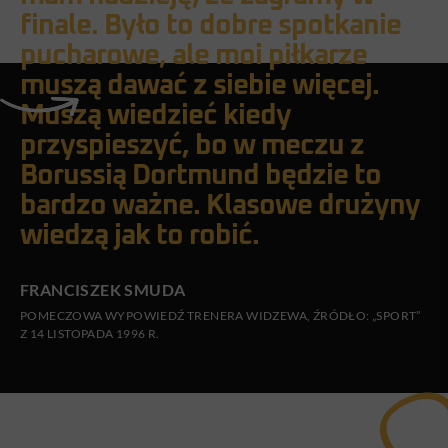
finale. Było to dobre spotkanie
pucharowe, ale moi piłkarze
muszą dawać z siebie więcej.
Muszą wiedzieć kiedy
przyspieszyć, bo w meczu z
Borussią Dortmund będzie to
bardzo ważne. Klasowe drużyny
wiedzą jak to robić.
FRANCISZEK SMUDA
POMECZOWA WYPOWIEDŹ TRENERA WIDZEWA, ŹRÓDŁO: „SPORT”
Z 14 LISTOPADA 1996 R.