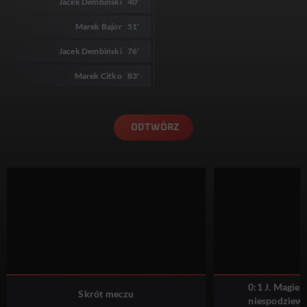
Jacek Dembiński
40'
Marek Bajor
51'
Jacek Dembiński
76'
Marek Citko
83'
ODTWÓRZ
0:1 J. Magie
Skrót meczu
niespodziew