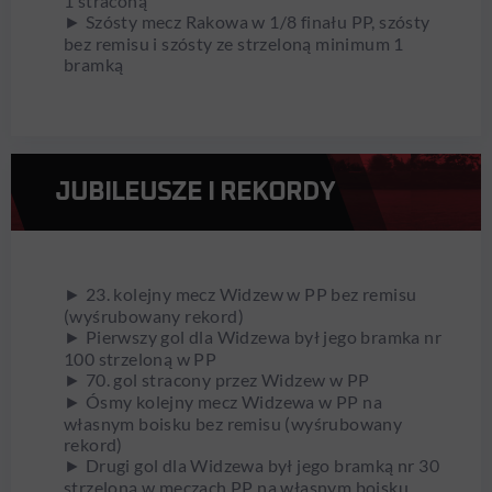
1 straconą
► Szósty mecz Rakowa w 1/8 finału PP, szósty
bez remisu i szósty ze strzeloną minimum 1
bramką
JUBILEUSZE I REKORDY
► 23. kolejny mecz Widzew w PP bez remisu
(wyśrubowany rekord)
► Pierwszy gol dla Widzewa był jego bramka nr
100 strzeloną w PP
► 70. gol stracony przez Widzew w PP
► Ósmy kolejny mecz Widzewa w PP na
własnym boisku bez remisu (wyśrubowany
rekord)
► Drugi gol dla Widzewa był jego bramką nr 30
strzeloną w meczach PP na własnym boisku