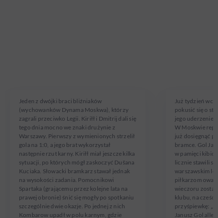
KIRIŁŁ
JANUSZ
KOMBAROW
GOL
W Spartaku Moskwa od 2010 roku
W Legii Warszawa 
Jeden z dwójki braci bliźniaków
Już tydzień wcz
(wychowanków Dynama Moskwa), którzy
pokusić się o st
zagrali przeciwko Legii. Kiriłł i Dmitrij dali się
jego uderzenie 
tego dnia mocno we znaki drużynie z
W Moskwie repre
Warszawy. Pierwszy z wymienionych strzelił
już dosięgnąć pił
gola na 1:0, a jego brat wykorzystał
bramce. Gol Janu
następnie rzut karny. Kiriłł miał jeszcze kilka
w pamięci kibic
sytuacji, po których mógł zaskoczyć Dušana
licznie stawili s
Kuciaka. Słowacki bramkarz stawał jednak
warszawskim lot
na wysokości zadania. Pomocnikowi
piłkarzom owacj
Spartaka (grającemu przez kolejne lata na
wieczoru został
prawej obronie) śnić się mogły po spotkaniu
klubu, na cześć
szczególnie dwie okazje. Po jednej z nich
przyśpiewkę: „Ja
Kombarow upadł w polu karnym, gdzie
Janusz Gol allez,