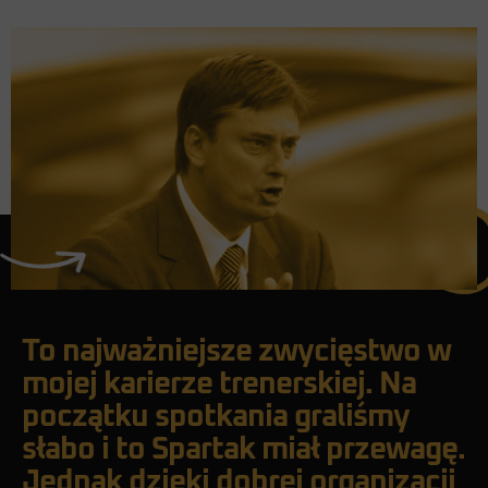
To najważniejsze zwycięstwo w
mojej karierze trenerskiej. Na
początku spotkania graliśmy
słabo i to Spartak miał przewagę.
Jednak dzięki dobrej organizacji