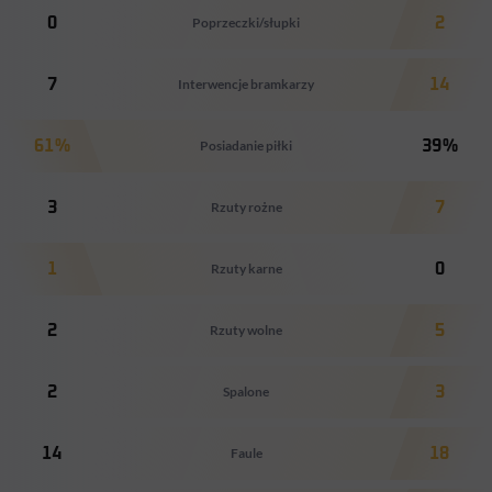
0
Poprzeczki/słupki
2
7
Interwencje bramkarzy
14
61%
Posiadanie piłki
39%
3
Rzuty rożne
7
1
Rzuty karne
0
2
Rzuty wolne
5
2
Spalone
3
14
Faule
18