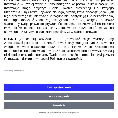
8-8
► Po tym starciu bilans bramkowy polskich
klubów w wyjazdowych meczach 1/64 finału
europejskich pucharów stał się równy: 73-73
► Po tym starciu bilans bramkowy polskich
klubów w wyjazdowych meczach 1/64 finały LE
stał się dodatni: 4-3
► 55. wyjazdowy mecz Legii w europejskich
pucharach ze straconą bramką
SPARTAK MOSKWA - LEGIA
WARSZAWA
LIGA EUROPY 2011/2012
ADRIAN WOŹNIAK
Zobacz inne artykuły tego autora