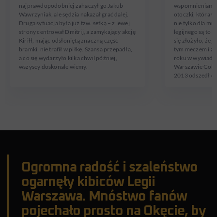
najprawdopodobniej zahaczył go Jakub
wspomnieniami d
Wawrzyniak, ale sędzia nakazał grać dalej.
otoczki, która w
Druga sytuacja była już tzw. setką – z lewej
nie tylko dla mni
strony centrował Dmitrij, a zamykający akcję
legijnego są to 
Kiriłł, mając odsłoniętą znaczną część
się złożyło, że 
bramki, nie trafił w piłkę. Szansa przepadła,
tym meczem i z 
a co się wydarzyło kilka chwil później,
roku w wywiadzi
wszyscy doskonale wiemy.
Warszawie Gol sp
2013 odszedł d
Ogromna radość i szaleństwo
ogarnęły kibiców Legii
Warszawa. Mnóstwo fanów
pojechało prosto na Okęcie, by