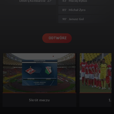
Dmitrij Kombarow
27'
43'
Maciej Rybus
85'
Michał Żyro
90'
Janusz Gol
ODTWÓRZ
Skrót meczu
1. 