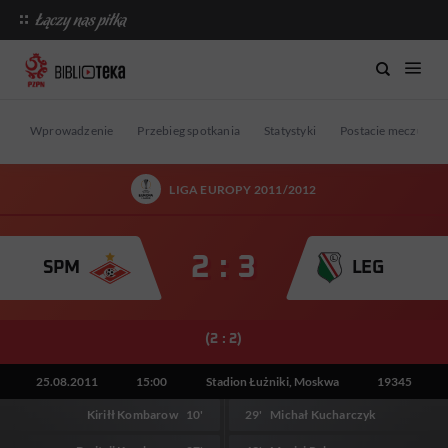
Wprowadzenie
Przebieg spotkania
Statystyki
Postacie meczu
LIGA EUROPY 2011/2012
2 : 3
SPM
LEG
(2 : 2)
25.08.2011
15:00
Stadion Łużniki, Moskwa
19345
Kiriłł Kombarow
10'
29'
Michał Kucharczyk