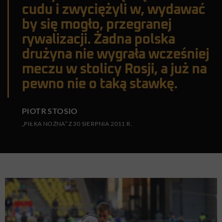
cudu i zwyciężyli w, wydawać
by się mogło, przegranej
rywalizacji. Żadna polska
drużyna nie wygrała wcześniej
meczu w stolicy Rosji, a już na
pewno nie o taką stawkę.
PIOTR STOSIO
„PIŁKA NOŻNA” Z 30 SIERPNIA 2011 R.