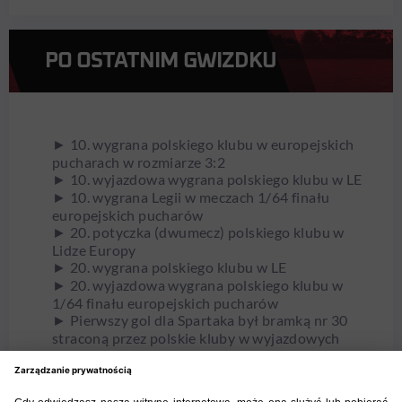
PO OSTATNIM GWIZDKU
► 10. wygrana polskiego klubu w europejskich
pucharach w rozmiarze 3:2
► 10. wyjazdowa wygrana polskiego klubu w LE
► 10. wygrana Legii w meczach 1/64 finału
europejskich pucharów
► 20. potyczka (dwumecz) polskiego klubu w
Lidze Europy
► 20. wygrana polskiego klubu w LE
► 20. wyjazdowa wygrana polskiego klubu w
1/64 finału europejskich pucharów
► Pierwszy gol dla Spartaka był bramką nr 30
straconą przez polskie kluby w wyjazdowych
meczach LE
► Po tym starciu bilans bramkowy polskich
klubów w meczach 1/64 finału LE stał się równy: