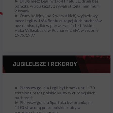
► Drugi mecz Legii w 1/64 finału LE, drugi bez
porażki, w obu każdy z rywali strzelał minimum
2 bramki
► Ósmy kolejny (na 9 wszystkich) wyjazdowy
mecz Legii w 1/64 finału europejskich pucharów
bez remisu, tylko w pierwszym 1:1 z fińskim
Haka Valkeakoski w Pucharze UEFA w sezonie
1996/1997
JUBILEUSZE I REKORDY
► Pierwszy gol dla Legii był bramką nr 1170
strzeloną przez polskie kluby w europejskich
pucharach
► Pierwszy gol dla Spartaka był bramką nr
1190 straconą przez polskie kluby w
europejskich pucharach