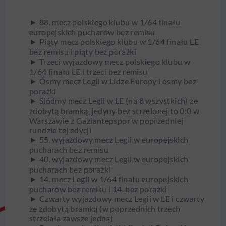
► 88. mecz polskiego klubu w 1/64 finału
europejskich pucharów bez remisu
► Piąty mecz polskiego klubu w 1/64 finału LE
bez remisu i piąty bez porażki
► Trzeci wyjazdowy mecz polskiego klubu w
1/64 finału LE i trzeci bez remisu
► Ósmy mecz Legii w Lidze Europy i ósmy bez
porażki
► Siódmy mecz Legii w LE (na 8 wszystkich) ze
zdobytą bramką, jedyny bez strzelonej to 0:0 w
Warszawie z Gaziantepspor w poprzedniej
rundzie tej edycji
► 55. wyjazdowy mecz Legii w europejskich
pucharach bez remisu
► 40. wyjazdowy mecz Legii w europejskich
pucharach bez porażki
► 14. mecz Legii w 1/64 finału europejskich
pucharów bez remisu i 14. bez porażki
► Czwarty wyjazdowy mecz Legii w LE i czwarty
ze zdobytą bramką (w poprzednich trzech
strzelała zawsze jedną)