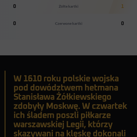
0
Żółte kartki
1
0
Czerwone kartki
0
W 1610 roku polskie wojska
pod dowództwem hetmana
Stanisława Żółkiewskiego
zdobyły Moskwę. W czwartek
ich śladem poszli piłkarze
warszawskiej Legii, którzy
skazywani na klęskę dokonali