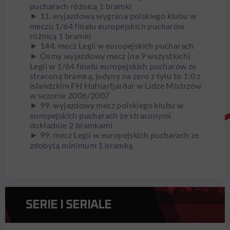
pucharach różnicą 1 bramki
► 11. wyjazdowa wygrana polskiego klubu w
meczu 1/64 finału europejskich pucharów
różnicą 1 bramki
► 144. mecz Legii w europejskich pucharach
► Ósmy wyjazdowy mecz (na 9 wszystkich)
Legii w 1/64 finału europejskich pucharów ze
straconą bramką, jedyny na zero z tyłu to 1:0 z
islandzkim FH Hafnarfjarðar w Lidze Mistrzów
w sezonie 2006/2007
► 99. wyjazdowy mecz polskiego klubu w
europejskich pucharach ze straconymi
dokładnie 2 bramkami
► 99. mecz Legii w europejskich pucharach ze
zdobytą minimum 1 bramką
SERIE I SERIALE