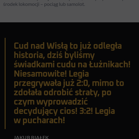
środek lokomocji – pociąg lub samolot.
Cud nad Wisłą to już odległa
historia, dziś byliśmy
świadkami cudu na Łużnikach!
Niesamowite! Legia
przegrywała już 2:0, mimo to
zdołała odrobić straty, po
czym wyprowadzić
decydujący cios! 3:2! Legia
w pucharach!
JAKUB BIAŁEK