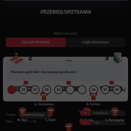
PRZEBIEG SPOTKANIA
Wybierz drużynę:
Spartak Moskwa
Legia Warszawa
2
3
29
Pierwszy gwizdek! Zaczynamy spotkanie!
E. Emenike
23
22
24
D. Kombarow
A. Dziuba
K. Kombarow
10
27
29
43
46
62
69
84
5
6
A. Szeszukow
R. Carioca
19
3
21
15
16
D. de Zeeuw
Trener:
Walerij Karpin
M. Rojo
S. Rodri
N. Pareja
S. Parszywluk
Sędzia:
Alon Yefet
9
d. Ari
31