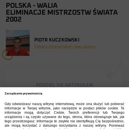
POLSKA - WALIA
ELIMINACJE MISTRZOSTW ŚWIATA
2002
PIOTR KUCZKOWSKI
Zobacz inne artykuły tego autora
PODZIEL SIĘ ARTYKUŁEM
BIBLIOTEKA PZPN