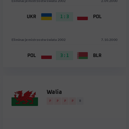
Eliminacje mistrzostw świata 2002
2.09.2000
UKR
1 : 3
POL
Eliminacje mistrzostw świata 2002
7.10.2000
POL
3 : 1
BLR
Walia
P
P
P
P
R