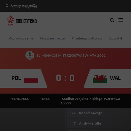
Wprowadzenie
Ostatnie mecze
Przebieg spotkania
Statystyki
ELIMINACJE MISTRZOSTW ŚWIATA 2002
0 : 0
POL
WAL
11.10.2000
18:00
Stadion Wojska Polskiego, Warszawa
10000
27'
Robbie Savage
47'
Andy Melville