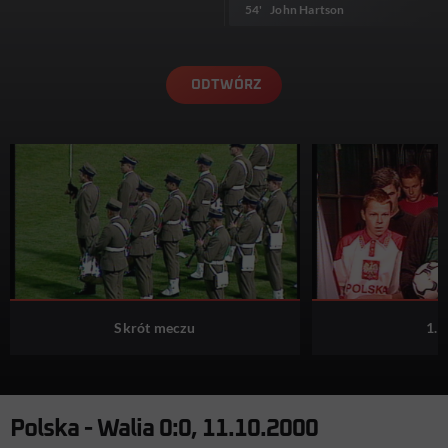
54'
John Hartson
ODTWÓRZ
Skrót meczu
1. 
Polska - Walia 0:0, 11.10.2000