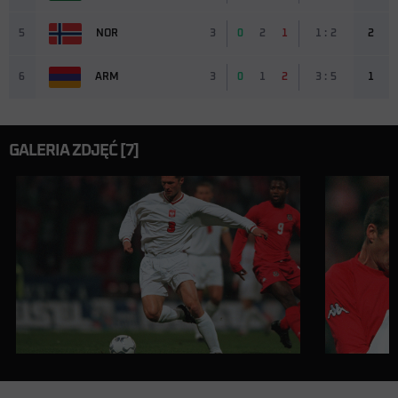
5
NOR
3
0
2
1
1 : 2
2
6
ARM
3
0
1
2
3 : 5
1
GALERIA ZDJĘĆ [7]