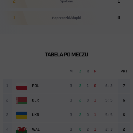
2
Spalone
1
1
Poprzeczki/słupki
0
TABELA PO MECZU
M
Z
R
P
PKT
1
POL
3
2
1
0
6 : 2
7
2
BLR
3
2
0
1
5 : 5
6
2
UKR
3
2
0
1
5 : 5
6
4
WAL
3
0
2
1
2 : 3
2