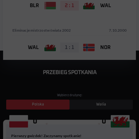
BLR
2 : 1
WAL
Eliminacje mistrzostw świata 2002
7.10.2000
WAL
1 : 1
NOR
PRZEBIEG SPOTKANIA
Wybierz drużynę:
Polska
Walia
0
0
11
9
Pierwszy gwizdek! Zaczynamy spotkanie!
R. Gilewicz
A. Juskowiak