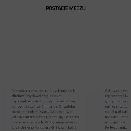
POSTACIE MECZU
RADOSŁAW
RYAN
GILEWICZ
GIGGS
W reprezentacji od 22.05.1997
W reprezentacji od
Po dwóch pierwszych udanych meczach
Człowiek legend
eliminacji wydawało się, że duet
reprezentacji Wa
napastników z Andrzejem Juskowiakiem
go było zobaczy
ponownie stworzy Emmanuel Olisadebe.
reprezentantami 
Napastnik Polonii Warszawa odczuwał
gościł nad Wisłą
jednak skutki meczu z Białorusią i usiadł na
barwach Czerwo
ławce rezerwowych. W jego miejsce Jerzy
na wyjeździe z
Engel desygnował do gry Gilewicza, który
Po bezbramkowy