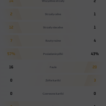
14
Wszystkie strzały
2
2
Strzały celne
1
12
Strzały niecelne
1
7
Rzuty rożne
4
57%
Posiadanie piłki
43%
16
Faule
20
0
Żółte kartki
3
0
Czerwone kartki
0