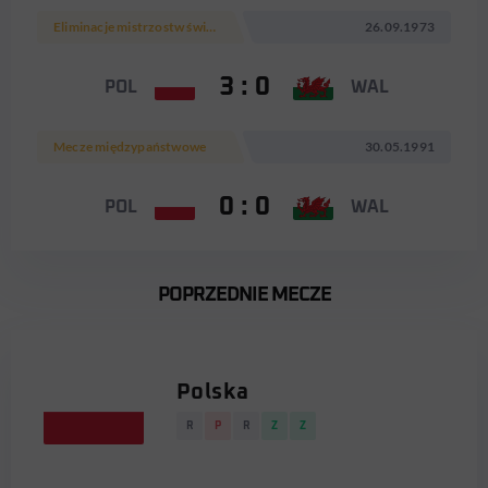
Eliminacje mistrzostw świata 1974
26.09.1973
3 : 0
POL
WAL
Mecze międzypaństwowe
30.05.1991
0 : 0
POL
WAL
POPRZEDNIE MECZE
Polska
R
P
R
Z
Z