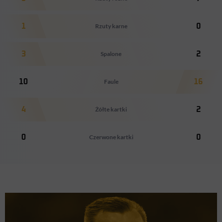
1
Rzuty karne
0
3
Spalone
2
10
Faule
16
4
Żółte kartki
2
0
Czerwone kartki
0