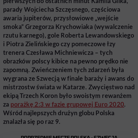
pierwszych do ostatnich minut Kamila Glika,
parady Wojciecha Szczęsnego, częściowa
awaria jupiterów, przysłowiowe „wejście
smoka” Grzegorza Krychowiaka (wywalczenie
rzutu karnego), gole Roberta Lewandowskiego
i Piotra Zielińskiego czy pomeczowe łzy
trenera Czesława Michniewicza – tych
obrazków polscy kibice na pewno prędko nie
zapomną. Zwieńczeniem tych zdarzeń była
wygrana ze Szwecją w finale baraży i awans do
mistrzostw świata w Katarze. Zwycięstwo nad
ekipą Trzech Koron było swoistym rewanżem
za
porażkę 2:3 w fazie grupowej Euro 2020
.
Wśród najlepszych drużyn globu Polska
znalazła się po raz 9.