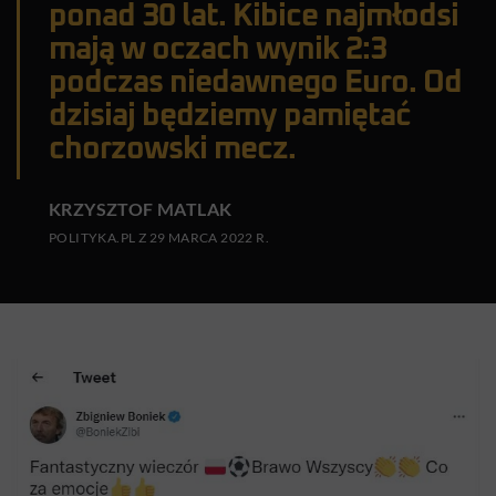
ponad 30 lat. Kibice najmłodsi
mają w oczach wynik 2:3
podczas niedawnego Euro. Od
dzisiaj będziemy pamiętać
chorzowski mecz.
KRZYSZTOF MATLAK
POLITYKA.PL Z 29 MARCA 2022 R.