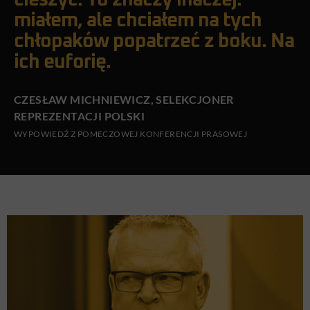
cieszyć. To znaczy inaczej:
miałem, ale chciałem na tych
chłopaków popatrzeć z boku. Na
ich euforię.
CZESŁAW MICHNIEWICZ, SELEKCJONER
REPREZENTACJI POLSKI
WYPOWIEDŹ Z POMECZOWEJ KONFERENCJI PRASOWEJ