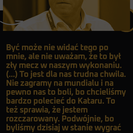
Być może nie widać tego po
mnie, ale nie uważam, że to był
zły mecz w naszym wykonaniu.
(...) To jest dla nas trudna chwila.
Nie zagramy na mundialu i na
pewno nas to boli, bo chcieliśmy
bardzo polecieć do Kataru. To
też sprawia, że jestem
rozczarowany. Podwójnie, bo
byliśmy dzisiaj w stanie wygrać