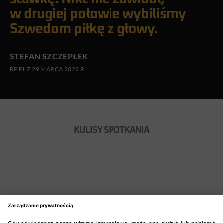
w drugiej połowie wybiliśmy
Szwedom piłkę z głowy.
STEFAN SZCZEPŁEK
RP.PL Z 29 MARCA 2022 R.
KULISY SPOTKANIA