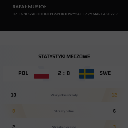
RAFAŁ MUSIOŁ
DZIENNIKZACHODNI.PL/SPORTOWY24.PL Z 29 MARCA 2022 R.
STATYSTYKI MECZOWE
2 : 0
POL
SWE
10
Wszystkie strzały
12
8
Strzały celne
6
2
Strzały niecelne
3