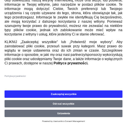
Polska - Szwecja 2:0 (2022) Kierunek: Katar!
Gasnące światła na Stadionie Śląskim