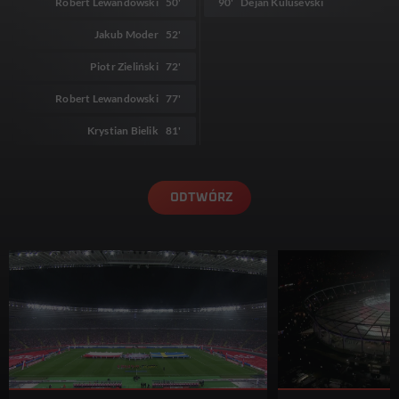
Robert Lewandowski
50'
90'
Dejan Kulusevski
Jakub Moder
52'
Piotr Zieliński
72'
Robert Lewandowski
77'
Krystian Bielik
81'
ODTWÓRZ