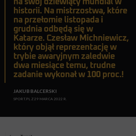
na swój dziewiąty mundial w
historii. Na mistrzostwa, które
na przełomie listopada i
grudnia odbędą się w
Katarze. Czesław Michniewicz,
który objął reprezentację w
trybie awaryjnym zaledwie
dwa miesiące temu, trudne
zadanie wykonał w 100 proc.!
JAKUB BALCERSKI
SPORT.PL Z 29 MARCA 2022 R.