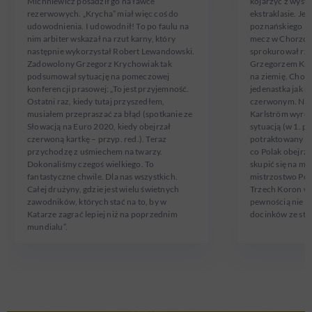
Michniewicz posadził go na ławce
kojarzyć z wyst
rezerwowych. „Krycha” miał więc coś do
ekstraklasie. Je
udowodnienia. I udowodnił! To po faulu na
poznańskiego Le
nim arbiter wskazał na rzut karny, który
mecz w Chorzowi
następnie wykorzystał Robert Lewandowski.
sprokurował rzut
Zadowolony Grzegorz Krychowiak tak
Grzegorzem Kry
podsumował sytuację na pomeczowej
na ziemię. Choć 
konferencji prasowej: „To jest przyjemność.
jedenastka jak na
Ostatni raz, kiedy tutaj przyszedłem,
czerwonym. Nim 
musiałem przepraszać za błąd (spotkanie ze
Karlström wyróżn
Słowacją na Euro 2020, kiedy obejrzał
sytuacją (w 1. po
czerwoną kartkę – przyp. red.). Teraz
potraktowany pr
przychodzę z uśmiechem na twarzy.
co Polak obejrza
Dokonaliśmy czegoś wielkiego. To
skupić się na me
fantastyczne chwile. Dla nas wszystkich.
mistrzostwo Pol
Całej drużyny, gdzie jest wielu świetnych
Trzech Koron w 
zawodników, których stać na to, by w
pewnością nie u
Katarze zagrać lepiej niż na poprzednim
docinków ze str
mundialu”.