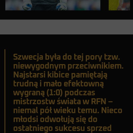
Szwecja była do tej pory tzw.
niewygodnym przeciwnikiem.
Najstarsi kibice pamiętają
trudną i mało efektowną
wygraną (1:0) podczas
mistrzostw świata w RFN –
niemal pół wieku temu. Nieco
młodsi odwołują się do
ostatniego sukcesu sprzed