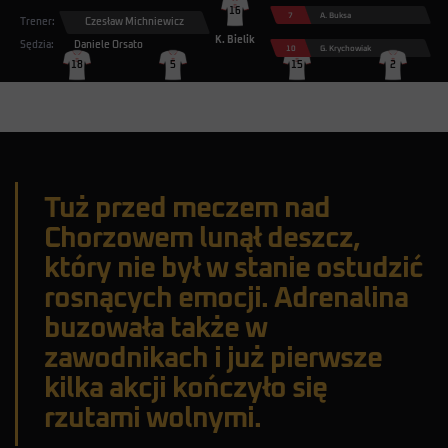
16
7
A. Buksa
Trener:
Czesław Michniewicz
K. Bielik
Sędzia:
Daniele Orsato
10
G. Krychowiak
18
5
15
2
B. Bereszyński
J. Bednarek
K. Glik
M. Cash
1
W. Szczęsny
Tuż przed meczem nad
Chorzowem lunął deszcz,
który nie był w stanie ostudzić
rosnących emocji. Adrenalina
buzowała także w
zawodnikach i już pierwsze
kilka akcji kończyło się
rzutami wolnymi.