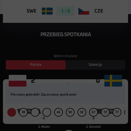
SWE
1 : 0
CZE
PRZEBIEG SPOTKANIA
Wybierz drużynę:
Polska
Szwecja
2
0
9
Pierwszy gwizdek! Zaczynamy spotkanie!
R. Lewandowski
17
20
S. Szymański
P. Zieliński
38
46
50
52
67
72
77
80
8
6
J. Moder
J. Góralski