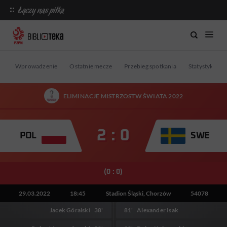
Wprowadzenie
Ostatnie mecze
Przebieg spotkania
Statystyki
ELIMINACJE MISTRZOSTW ŚWIATA 2022
2 : 0
POL
SWE
(0 : 0)
29.03.2022
18:45
Stadion Śląski, Chorzów
54078
Jacek Góralski
38'
81'
Alexander Isak