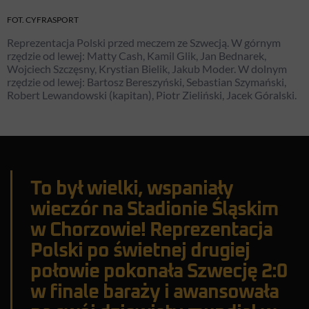
FOT. CYFRASPORT
Reprezentacja Polski przed meczem ze Szwecją. W górnym
rzędzie od lewej: Matty Cash, Kamil Glik, Jan Bednarek,
Wojciech Szczęsny, Krystian Bielik, Jakub Moder. W dolnym
rzędzie od lewej: Bartosz Bereszyński, Sebastian Szymański,
Robert Lewandowski (kapitan), Piotr Zieliński, Jacek Góralski.
To był wielki, wspaniały
wieczór na Stadionie Śląskim
w Chorzowie! Reprezentacja
Polski po świetnej drugiej
połowie pokonała Szwecję 2:0
w finale baraży i awansowała