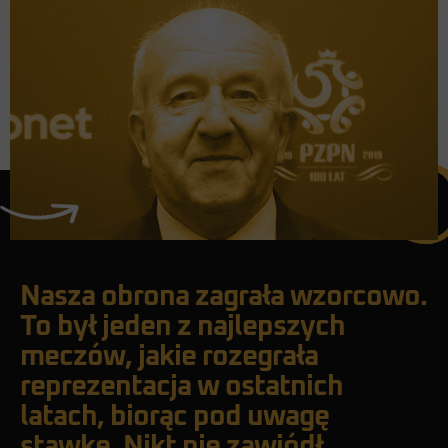
Nasza obrona zagrała wzorcowo.
To był jeden z najlepszych
meczów, jakie rozegrała
reprezentacja w ostatnich
latach, biorąc pod uwagę
stawkę. Nikt nie zawiódł,