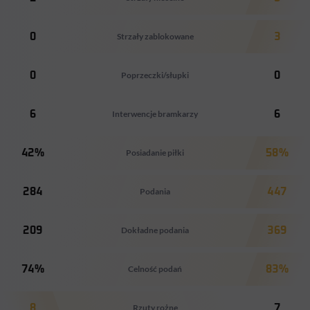
0
Strzały zablokowane
3
0
Poprzeczki/słupki
0
6
Interwencje bramkarzy
6
42%
Posiadanie piłki
58%
284
Podania
447
209
Dokładne podania
369
74%
Celność podań
83%
8
Rzuty rożne
7