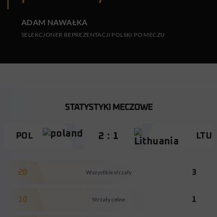
ADAM NAWAŁKA
SELEKCJONER REPREZENTACJI POLSKI PO MECZU
STATYSTYKI MECZOWE
2 : 1
POL
LTU
20
Wszystkie strzały
3
10
Strzały celne
1