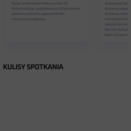
się już w pierwszym meczu w tej roli.
dyspozycja spraw
Wykorzystując podyktowany za faul na nim
klubem podpisał 
samym rzut karny, zapewnił biało-
w meczu z Litwą
czerwonym wygraną.
narodowych barw
zaliczył już w e
których był jed
kadry Adama Na
KULISY SPOTKANIA