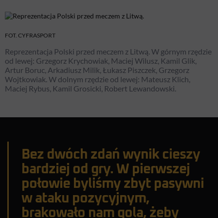
FOT. CYFRASPORT
Reprezentacja Polski przed meczem z Litwą. W górnym rzędzie
od lewej: Grzegorz Krychowiak, Maciej Wilusz, Kamil Glik,
Artur Boruc, Arkadiusz Milik, Łukasz Piszczek, Grzegorz
Wojtkowiak. W dolnym rzędzie od lewej: Mateusz Klich,
Maciej Rybus, Kamil Grosicki, Robert Lewandowski.
Bez dwóch zdań wynik cieszy
bardziej od gry. W pierwszej
połowie byliśmy zbyt pasywni
w ataku pozycyjnym,
brakowało nam gola, żeby