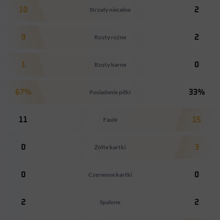
10
Strzały niecelne
2
9
Rzuty rożne
2
1
Rzuty karne
0
67%
Posiadanie piłki
33%
11
Faule
15
0
Żółte kartki
3
0
Czerwone kartki
0
2
Spalone
2