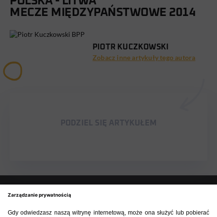
POLSKA - LITWA
MECZE MIĘDZYPAŃSTWOWE 2014
PIOTR KUCZKOWSKI
Zobacz inne artykuły tego autora
PODZIEL SIĘ ARTYKUŁEM
BIBLIOTEKA PZPN
ŁACZY NAS PIŁKA
ROZGRYWKI