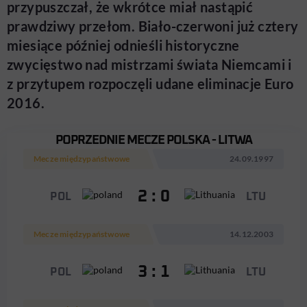
przypuszczał, że wkrótce miał nastąpić
prawdziwy przełom. Biało-czerwoni już cztery
miesiące później odnieśli historyczne
zwycięstwo nad mistrzami świata Niemcami i
z przytupem rozpoczęli udane eliminacje Euro
2016.
POPRZEDNIE MECZE POLSKA - LITWA
Mecze międzypaństwowe
24.09.1997
2 : 0
POL
LTU
Mecze międzypaństwowe
14.12.2003
3 : 1
POL
LTU