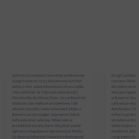
ROBERT
ARKADIU
LEWANDOWSKI
MILIK
W reprezentacji od 10.09.2008
W reprezentacji od
Jeśli można wskazać momenty przełomowe
Drugi z polskich
w jego karierze, to z całą pewnością to był
czerwcu 2014 r
jeden z nich. Lewandowski już od początku
dla siebie momen
roku wiedział, że 1 lipca przeniesie się z
swoją przygodę 
Dortmundu do Monachium. Gra w Bayernie
w Bayerze i Aug
miała mu dać większe perspektywy i tak
cały sezon wypo
właśnie się stało. Lewy w barwach klubu z
Amsterdam. Dla
Bawarii zaczął osiągać największe (także
piłkarza przenos
indywidualne) sukcesy. Właściwie w
strzałem w dzie
przeddzień zmiany barw oficjalnie został
sobie miejsce w 
ogłoszony kapitanem reprezentacji Polski.
Eredivisie. Zost
Za decyzję Adamowi Nawałce odwdzięczył
rozgrywek o kra