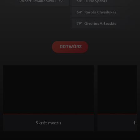
Robert Lewandowski
79'
58'
Lukas Spalvis
64'
Karolis Chvedukas
79'
Giedrius Arlauskis
ODTWÓRZ
Skrót meczu
1. 