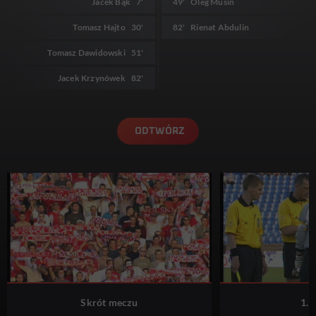
Jacek Bąk
7'
49'
Oleg Musin
Tomasz Hajto
30'
82'
Rienat Abdulin
Tomasz Dawidowski
51'
Jacek Krzynówek
82'
ODTWÓRZ
Skrót meczu
1. 