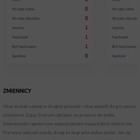
Strzały celne
0
Strzały celne
Strzały niecelne
0
Strzały niecelne
Asysty
1
Asysty
Faulował
1
Faulował
Był faulowany
1
Był faulowany
Spalone
0
Spalone
ZMIENNICY
Obaj dostali szansę w drugiej połowie i obaj wnieśli do gry sporo
ożywienia. Zając licznymi akcjami na prawym skrzydle.
Dawidowski regularnym niepokojeniem kazachskich obrońców.
Pierwszy zaliczył asystę, drugi to dogranie wykorzystał. Jak się