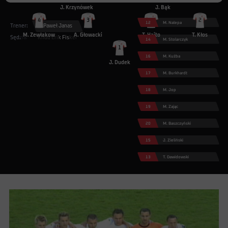
J. Krzynówek
J. Bąk
4
3
7
2
12
M. Nalepa
Trener:
Paweł Janas
M. Żewłakow
A. Głowacki
T. Hajto
T. Kłos
Sędzia:
Knud Erik Fisker
14
M. Stolarczyk
1
16
M. Kuźba
J. Dudek
17
M. Burkhardt
18
M. Jop
19
M. Zając
20
M. Baszczyński
15
J. Zieliński
13
T. Dawidowski