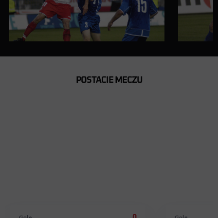
POSTACIE MECZU
MARCIN
TOMASZ
ZAJĄC
DAWIDO
W reprezentacji od 24.09.1997
W reprezentacji od
Gole
0
Gole