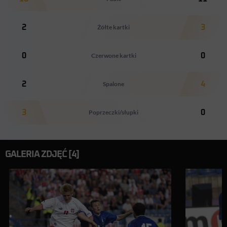
2
Żółte kartki
3
0
Czerwone kartki
0
2
Spalone
4
3
Poprzeczki/słupki
0
GALERIA ZDJĘĆ [4]