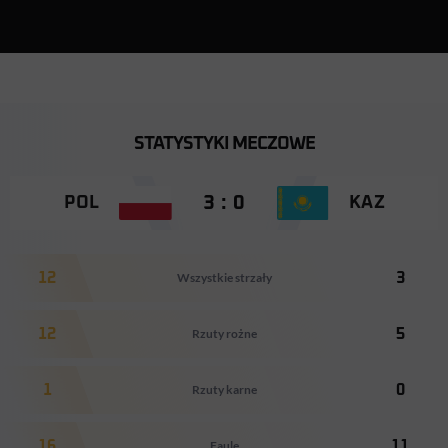
STATYSTYKI MECZOWE
3 : 0
POL
KAZ
12
Wszystkie strzały
3
12
Rzuty rożne
5
1
Rzuty karne
0
16
Faule
11