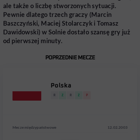
ale także o liczbę stworzonych sytuacji.
Pewnie dlatego trzech graczy (Marcin
Baszczyński, Maciej Stolarczyk i Tomasz
Dawidowski) w Solnie dostało szansę gry już
od pierwszej minuty.
POPRZEDNIE MECZE
Polska
R
Z
R
Z
P
Mecze międzypaństwowe
12.02.2003