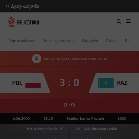
Wprowadzenie
Przebieg spotkania
Statystyki
Galeria
Postaci
MECZE MIĘDZYPAŃSTWOWE 2003
3 : 0
POL
KAZ
(1 : 0)
6.06.2003
18:15
Stadion Lecha, Poznań
6000
Artur Wichniarek
2'
24'
Maksim Samczenko