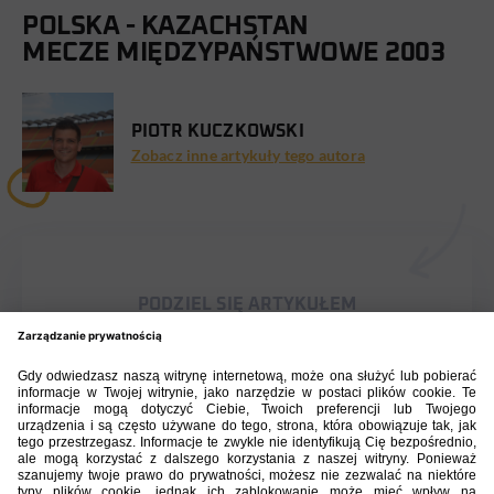
POLSKA - KAZACHSTAN
MECZE MIĘDZYPAŃSTWOWE 2003
PIOTR KUCZKOWSKI
Zobacz inne artykuły tego autora
PODZIEL SIĘ ARTYKUŁEM
BIBLIOTEKA PZPN
ŁACZY NAS PIŁKA