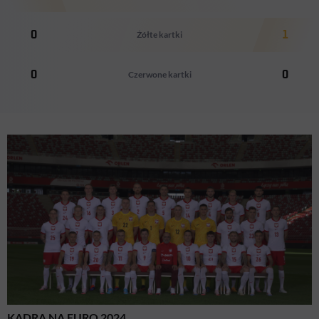
0
Żółte kartki
1
0
Czerwone kartki
0
KADRA NA EURO 2024