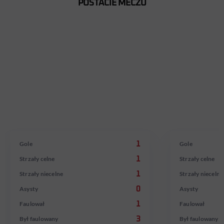
POSTACIE MECZU
ADAM
CODY
BUKSA
GAKPO
W reprezentacji od 02.09.2021
W reprezentacji od
Gole
1
Gole
Strzały celne
1
Strzały celne
Strzały niecelne
1
Strzały niecelne
Asysty
0
Asysty
Faulował
1
Faulował
Był faulowany
3
Był faulowany