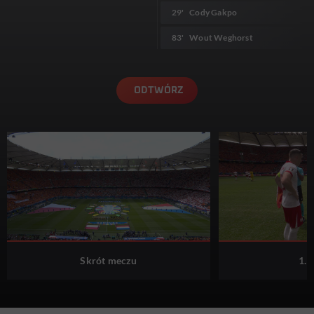
29'
Cody Gakpo
83'
Wout Weghorst
ODTWÓRZ
Skrót meczu
1. 