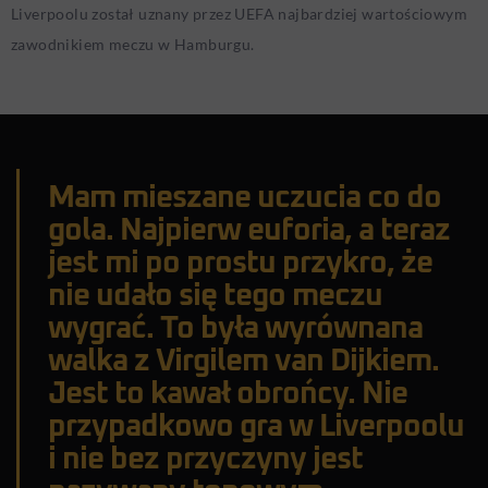
Liverpoolu został uznany przez UEFA najbardziej wartościowym
zawodnikiem meczu w Hamburgu.
Mam mieszane uczucia co do
gola. Najpierw euforia, a teraz
jest mi po prostu przykro, że
nie udało się tego meczu
wygrać. To była wyrównana
walka z Virgilem van Dijkiem.
Jest to kawał obrońcy. Nie
przypadkowo gra w Liverpoolu
i nie bez przyczyny jest