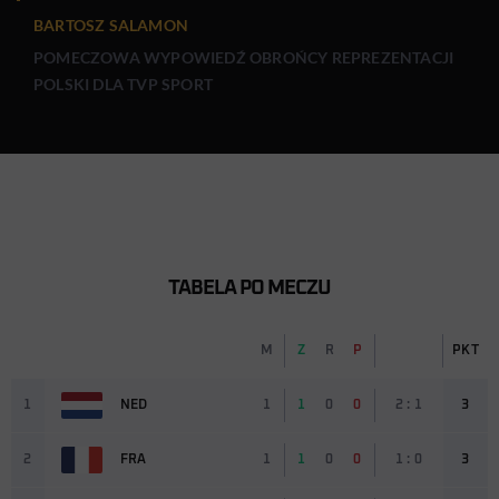
BARTOSZ SALAMON
POMECZOWA WYPOWIEDŹ OBROŃCY REPREZENTACJI
POLSKI DLA TVP SPORT
TABELA PO MECZU
M
Z
R
P
PKT
1
NED
1
1
0
0
2 : 1
3
2
FRA
1
1
0
0
1 : 0
3