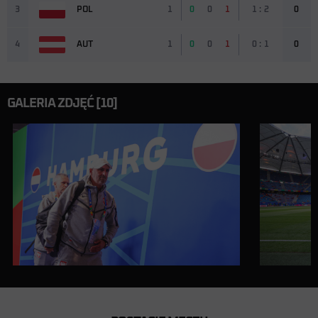
3
POL
1
0
0
1
1 : 2
0
4
AUT
1
0
0
1
0 : 1
0
GALERIA ZDJĘĆ [10]