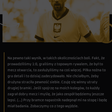
Na pewno taki wynik, w takich okolicznościach boli. Fakt, że
prowadziliśmy 1:0, graliśmy z topowym rywalem, że był to
mecz otwarcia, to zasłużyliśmy na coś więcej. Piłka nożna to
gra detali i to dzisiaj zadecydowało. Nie chciałbym, żeby
drużyna straciła pewność siebie. Czuję się winny utraty
drugiej bramki. Jeśli spojrzę na moich kolegów, to każdy
zagrał dobry mecz i myślę, że jako zespół będziemy jeszcze
lepsi. (...) Przy bramce napastnik nadepnął mi na stopę i będę
miał badania. Zobaczymy co z tego wyjdzie.