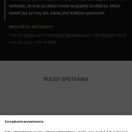
nadzieję, że w przyszłości może wyglądać to dobrze. Może
nawet już za trzy dni, kiedy jest kolejne spotkanie.
WOJCIECH SZCZĘSNY
POMECZOWA WYPOWIEDŹ BRAMKARZA REPREZENTACJI
POLSKI DLA TVP SPORT
KULISY SPOTKANIA