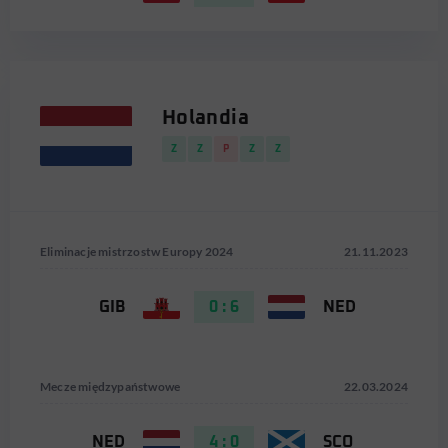
Holandia
Z
Z
P
Z
Z
Eliminacje mistrzostw Europy 2024
21.11.2023
GIB
0 : 6
NED
Mecze międzypaństwowe
22.03.2024
NED
4 : 0
SCO