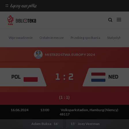
Wprowadzenie
Ostatnie mecze
Przebieg spotkania
Statystyki
MISTRZOSTWA EUROPY 2024
1 : 2
POL
NED
(1 : 1)
16.06.2024
13:00
Volksparkstadion, Hamburg (Niemcy)
48117
Adam Buksa
16'
15'
Joey Veerman