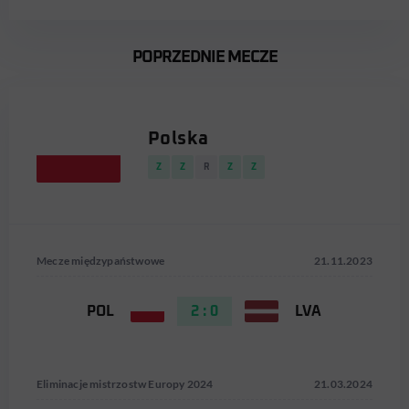
POPRZEDNIE MECZE
Polska
Z
Z
R
Z
Z
Mecze międzypaństwowe
21.11.2023
POL
2 : 0
LVA
Eliminacje mistrzostw Europy 2024
21.03.2024