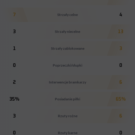
7
Strzały celne
4
3
Strzały niecelne
13
1
Strzały zablokowane
3
0
Poprzeczki/słupki
0
2
Interwencje bramkarzy
6
35%
Posiadanie piłki
65%
3
Rzuty rożne
6
0
Rzuty karne
0