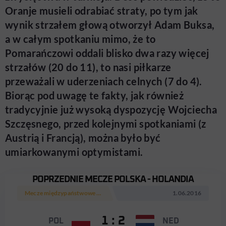
Oranje musieli odrabiać straty, po tym jak
wynik strzałem głową otworzył Adam Buksa,
a w całym spotkaniu mimo, że to
Pomarańczowi oddali blisko dwa razy więcej
strzałów (20 do 11), to nasi piłkarze
przeważali w uderzeniach celnych (7 do 4).
Biorąc pod uwagę te fakty, jak również
tradycyjnie już wysoką dyspozycję Wojciecha
Szczęsnego, przed kolejnymi spotkaniami (z
Austrią i Francją), można było być
umiarkowanymi optymistami.
POPRZEDNIE MECZE POLSKA - HOLANDIA
Mecze międzypaństwowe 2016
1.06.2016
1 : 2
POL
NED