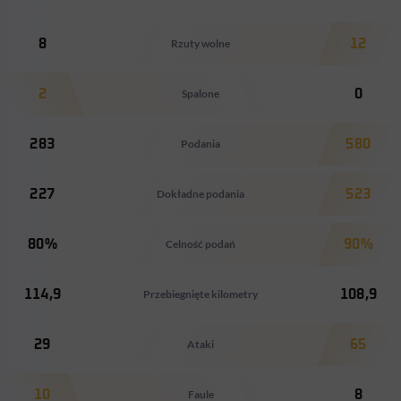
8
Rzuty wolne
12
2
Spalone
0
283
Podania
580
227
Dokładne podania
523
80%
Celność podań
90%
114,9
Przebiegnięte kilometry
108,9
29
Ataki
65
10
Faule
8