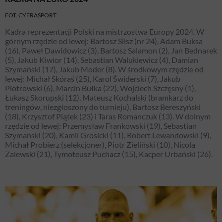
FOT. CYFRASPORT
Kadra reprezentacji Polski na mistrzostwa Europy 2024. W
górnym rzędzie od lewej: Bartosz Slisz (nr 24), Adam Buksa
(16), Paweł Dawidowicz (3), Bartosz Salamon (2), Jan Bednarek
(5), Jakub Kiwior (14), Sebastian Walukiewicz (4), Damian
Szymański (17), Jakub Moder (8). W środkowym rzędzie od
lewej: Michał Skóraś (25), Karol Świderski (7), Jakub
Piotrowski (6), Marcin Bułka (22), Wojciech Szczęsny (1),
Łukasz Skorupski (12), Mateusz Kochalski (bramkarz do
treningów, niezgłoszony do turnieju), Bartosz Bereszyński
(18), Krzysztof Piątek (23) i Taras Romanczuk (13). W dolnym
rzędzie od lewej: Przemysław Frankowski (19), Sebastian
Szymański (20), Kamil Grosicki (11), Robert Lewandowski (9),
Michał Probierz (selekcjoner), Piotr Zieliński (10), Nicola
Zalewski (21), Tymoteusz Puchacz (15), Kacper Urbański (26).