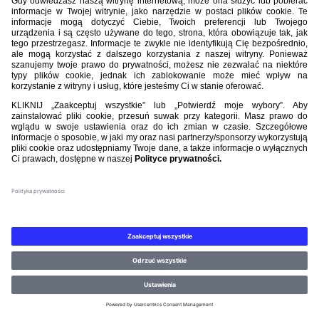
Polska - Holandia 1:2 (2024) Zabrakło momentów.
POMECZOWE KOMENTARZE