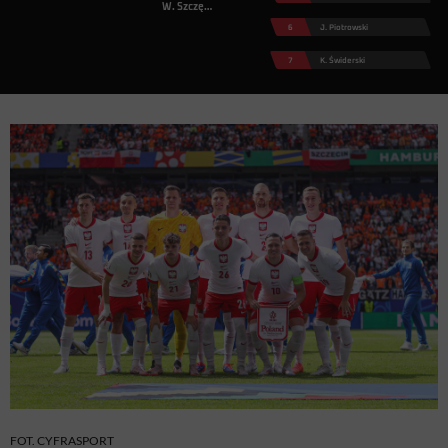
W. Szczęsny
6
J. Piotrowski
7
K. Świderski
FOT. CYFRASPORT