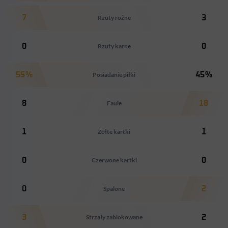
7
Rzuty rożne
3
0
Rzuty karne
0
55%
Posiadanie piłki
45%
8
Faule
18
1
Żółte kartki
1
0
Czerwone kartki
0
0
Spalone
2
3
Strzały zablokowane
2