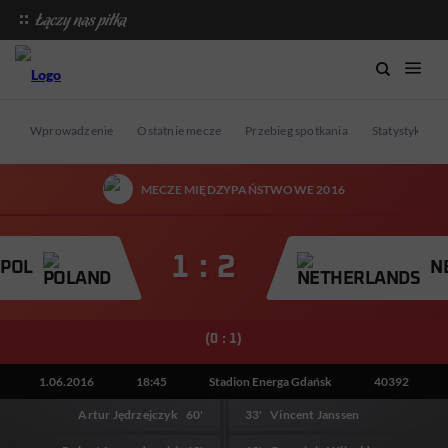
Wprowadzenie
Ostatnie mecze
Przebieg spotkania
Statystyki
MECZE MIĘDZYPAŃSTWOWE 2016
1 : 2
POL
N
(0 : 1)
1.06.2016
18:45
Stadion Energa Gdańsk
40392
Artur Jędrzejczyk
60'
33'
Vincent Janssen