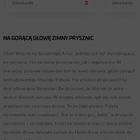
Żółte kartki
0
Żółte kartki
NA GORĄCĄ GŁOWĘ ZIMNY PRYSZNIC
Obok Wojciecha Szczęsnego Artur Jędrzejczyk był wyróżniającą
się postacią. I to zarówno pozytywnie, jak i negatywnie. W
pierwszej połowie ustawiony był na lewej obronie, gdzie zastąpił
kontuzjowanego Macieja Rybusa. I to właśnie on pozwolił na
dośrodkowanie Stevenowi Berghuisowi, po którym bramkę
zdobył Vincent Janssen. W drugiej odsłonie Jędrzejczyk został
przestawiony na prawą stronę. To po jego główce Polska
wyrównała stan rywalizacji. Był to trzeci gol „Jędzy” w drużynie
narodowej – co ciekawe, trzeci strzelony w meczu towarzyskim.
Ostatnie słowo należało jednak do Holendrów, a konkretnie do