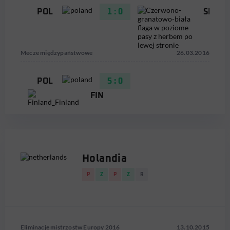
POL
1 : 0
SRB
Mecze międzypaństwowe
26.03.2016
POL
5 : 0
FIN
Holandia
P
Z
P
Z
R
Eliminacje mistrzostw Europy 2016
13.10.2015