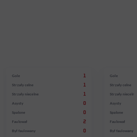
ARTUR
GEORGIN
JĘDRZEJCZYK
WIJNAL
W reprezentacji od 12.10.2010
W reprezentacji od
Gole
1
Gole
Strzały celne
1
Strzały celne
Strzały niecelne
1
Strzały niecelne
Asysty
0
Asysty
Spalone
0
Spalone
Faulował
2
Faulował
Był faulowany
0
Był faulowany