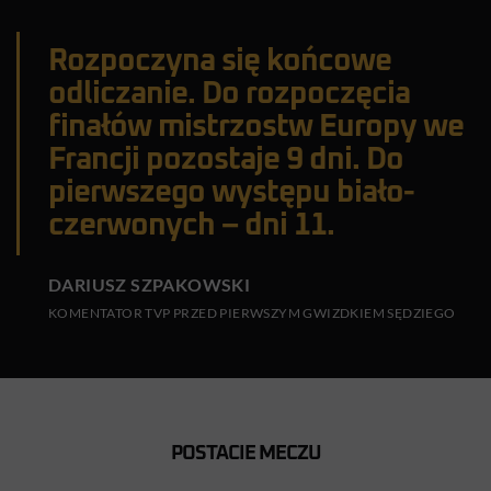
Rozpoczyna się końcowe
odliczanie. Do rozpoczęcia
finałów mistrzostw Europy we
Francji pozostaje 9 dni. Do
pierwszego występu biało-
czerwonych – dni 11.
DARIUSZ SZPAKOWSKI
KOMENTATOR TVP PRZED PIERWSZYM GWIZDKIEM SĘDZIEGO
POSTACIE MECZU