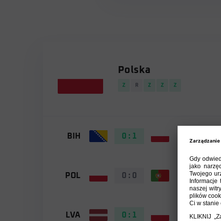
Polska
Z
R
Z
Z
Z
BIH
0 : 1
POL
POL
0 : 0
POR
LVA
0 : 1
POL