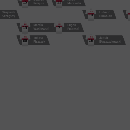
15
11
Perquis
Murawski
Wojciech
Ludovic
10
Szczęsny
Obraniak
Marcin
Eugen
13
7
Wasilewski
Polanski
Łukasz
Jakub
20
16
Piszczek
Błaszczykowski