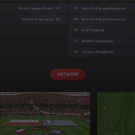
Robert Lewandowski
17'
35'
Sokrátis Papastathópoulos
Wojciech Szczęsny
69'
44'
Sokrátis Papastathópoulos
45'
Iosif Cholevas
51'
Dimítris Salpingídis
54'
Giorgos Karagounis
ODTWÓRZ