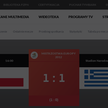
BIBLIOTEKA PZPN
CERTYFIKACJA
PUCHAR TYMBARK
D
CANE MULTIMEDIA
WIDEOTEKA
PROGRAMY TV
STR
zenie
Ostatnie mecze
Przebieg spotkania
Statystyki
Tabela po mecz
MISTRZOSTWA EUROPY
2012
16:00
Stadion Narodo
1 : 1
(1 : 0)