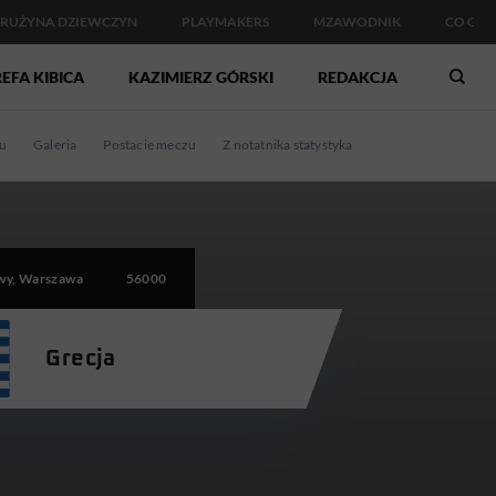
RUŻYNA DZIEWCZYN
PLAYMAKERS
MZAWODNIK
CO GDZ
EFA KIBICA
KAZIMIERZ GÓRSKI
REDAKCJA
u
Galeria
Postacie meczu
Z notatnika statystyka
wy, Warszawa
56000
Grecja