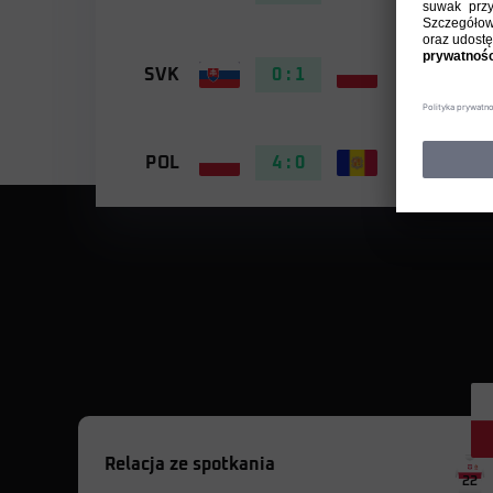
SVK
0 : 1
POL
POL
4 : 0
AND
Relacja ze spotkania
22