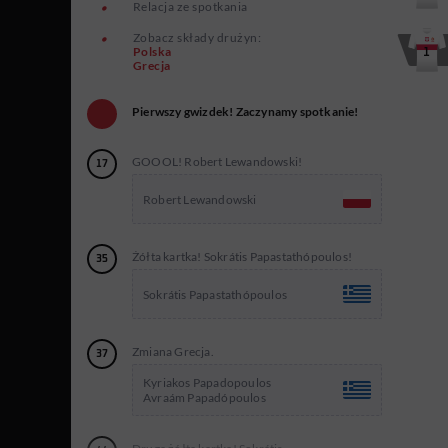
Relacja ze spotkania
Zobacz składy drużyn:
Polska
1
Grecja
Pierwszy gwizdek! Zaczynamy spotkanie!
GOOOL! Robert Lewandowski!
17
Robert Lewandowski
Żółta kartka! Sokrátis Papastathópoulos!
35
Sokrátis Papastathópoulos
Zmiana Grecja.
37
Kyriakos Papadopoulos
Avraám Papadópoulos