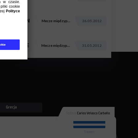
SVN
Mecze międzypaństwowe
26.05.2012
GRE
Mecze międzypaństwowe
31.05.2012
Grecja
Sędzia:
Carlos Velasco Carballo
1
Trener:
Franciszek Smuda