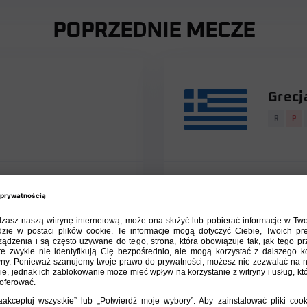
POPRZEDNIE MECZE
Grecj
R
P
Mecze międzypaństwowe
16.12.2011
GRE
1 : 1
Mecze międzypaństwowe
29.02.2012
GRE
1 : 3
Mecze międzypaństwowe
22.05.2012
GRE
1 : 1