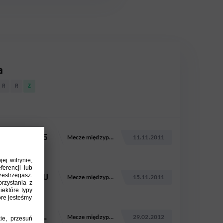
a
R
R
Z
RUS
Mecze międzypaństwowe
11.11.2011
ROU
Mecze międzypaństwowe
15.11.2011
BEL
Mecze międzypaństwowe
29.02.2012