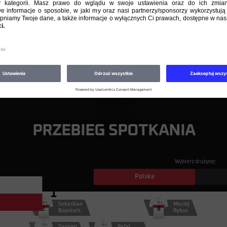
Mecze międzypaństwowe
26.05.2012
GRE
1 : 1
Mecze międzypaństwowe
2.06.2012
ARM
0 : 1
PRZEBIEG SPOTKANIA
Wybierz drużynę:
Polska
1
Sebastian
Maciej
2
8
Boenisch
Rybus
Przemysław
Tytoń
Damien
Rafał