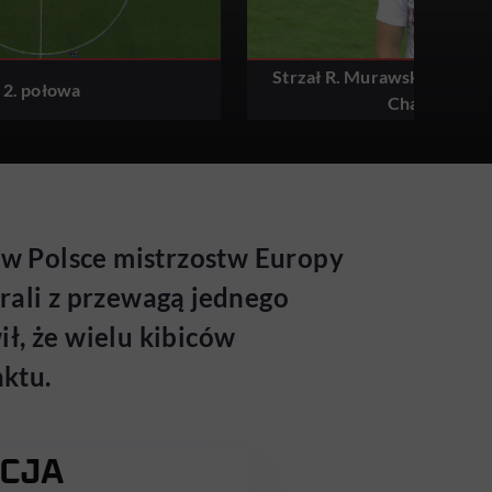
Strzał R. Murawskiego, int
2. połowa
Chalkiasa
 w Polsce mistrzostw Europy
rali z przewagą jednego
ł, że wielu kibiców
ktu.
ECJA