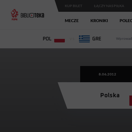
KUP BILET
ŁĄCZY NAS PIŁKA
MECZE
KRONIKI
POLE
Wprowad
POL
VS
GRE
8.06.2012
Polska