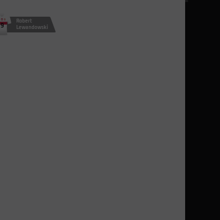
Robert
9
Lewandowski