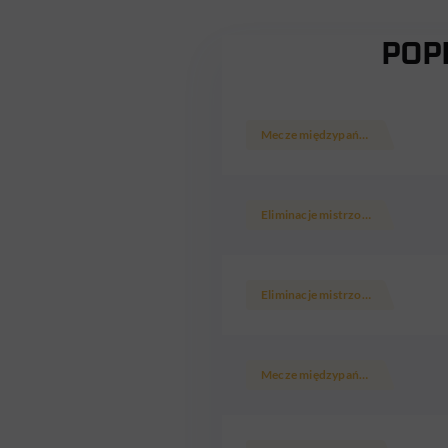
POP
Mecze międzypaństwowe
Eliminacje mistrzostw Europy 1968
Eliminacje mistrzostw Europy 1968
Mecze międzypaństwowe