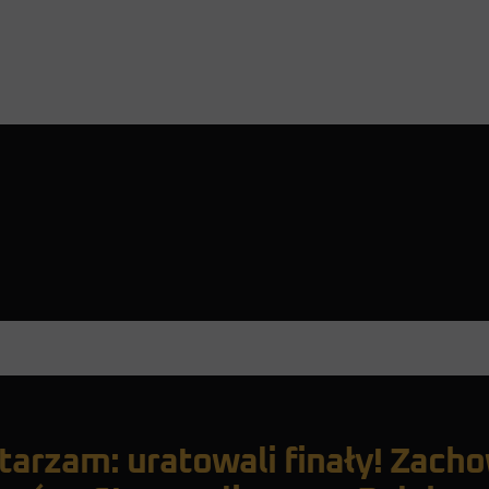
arzam: uratowali finały! Zachow