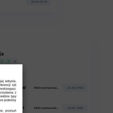
24.04.1976
ja
Z
Z
R
KUW
Mistrzostwa świata 1982
21.06.1982
TCH
Mistrzostwa świata 1982
24.06.1982