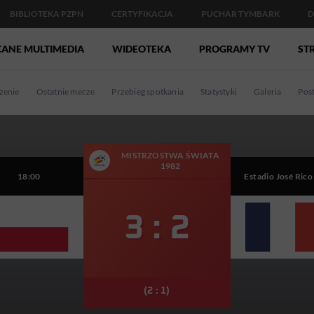
BIBLIOTEKA PZPN
CERTYFIKACJA
PUCHAR TYMBARK
D
CANE MULTIMEDIA
WIDEOTEKA
PROGRAMY TV
STR
enie
Ostatnie mecze
Przebieg spotkania
Statystyki
Galeria
Pos
MISTRZOSTWA ŚWIATA
1982
18:00
Estadio José Rico
3 : 2
(2 : 1)