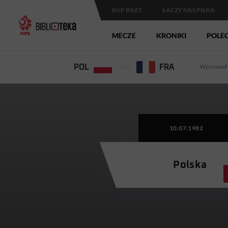
KUP BILET
ŁĄCZY NAS PIŁKA
MECZE
KRONIKI
POLE
Wprowadz
POL
VS
FRA
10.07.1982
Polska