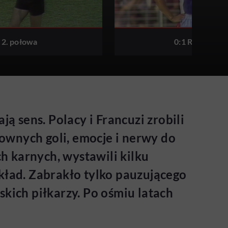
2. połowa
0:1 R. Girard
ą sens. Polacy i Francuzi zrobili
ownych goli, emocje i nerwy do
h karnych, wystawili kilku
kład. Zabrakło tylko pauzującego
skich piłkarzy. Po ośmiu latach