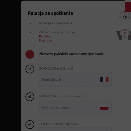
Relacja ze spotkania
12
Relacja ze spotkania
Zobacz składy drużyn:
Polska
1
Francja
Pierwszy gwizdek! Zaczynamy spotkanie!
GOOOL! René Girard!
13
René Girard
GOOOL! Andrzej Szarmach!
41
Andrzej Szarmach
GOOOL! Stefan Majewski!
45