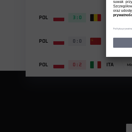
POL
3 : 0
BEL
POL
0 : 0
URS
POL
0 : 2
ITA