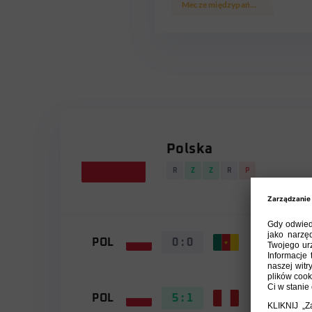
Mecze międzypaństwowe
Polska
R
Z
Z
R
P
POL
0 : 0
CMR
POL
5 : 1
PER