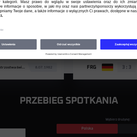
Mistrzostwa świata 1982
28.06.1982
AUT
0 : 1
Mistrzostwa świata 1982
4.07.1982
FRA
4 : 1
Mistrzostwa świata 1982
8.07.1982
FRG
3 : 3
PRZEBIEG SPOTKANIA
Wybierz drużynę:
Polska