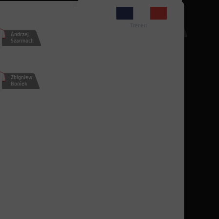
2
Trener:
Antoni Piechniczek
Andrzej
Szarmach
Zbigniew
Boniek