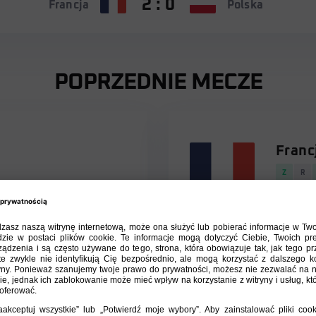
2 : 0
Francja
Polska
POPRZEDNIE MECZE
Franc
Z
R
Mistrzostwa świata 1982
19.06.1982
FRA
4 : 1
Mistrzostwa świata 1982
22.06.1982
FRA
1 : 1