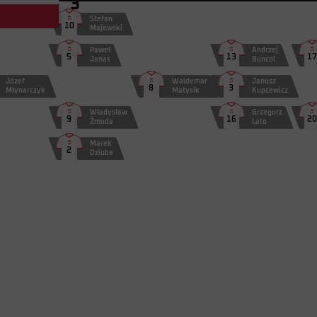
3
Stefan
10
Majewski
Roman
Wójcicki
Paweł
Andrzej
5
13
17
Janas
Buncol
Józef
Waldemar
Janusz
8
3
Młynarczyk
Matysik
Kupcewicz
Władysław
Grzegorz
9
16
20
Żmuda
Lato
Marek
2
Dziuba