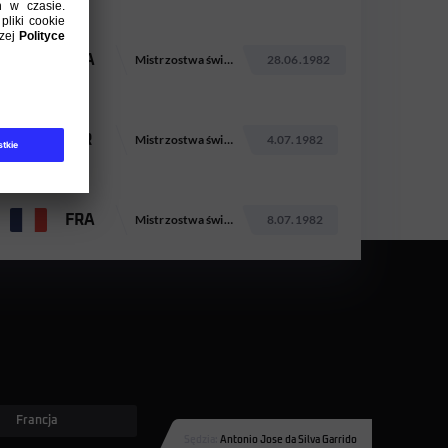
FRA
Mistrzostwa świata 1982
28.06.1982
NIR
Mistrzostwa świata 1982
4.07.1982
FRA
Mistrzostwa świata 1982
8.07.1982
Francja
Sędzia:
Antonio Jose da Silva Garrido