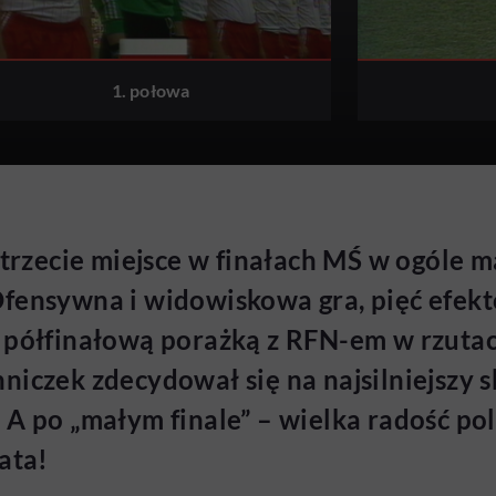
1. połowa
trzecie miejsce w finałach MŚ w ogóle maj
fensywna i widowiskowa gra, pięć efekt
 półfinałową porażką z RFN-em w rzutac
niczek zdecydował się na najsilniejszy s
A po „małym finale” – wielka radość pol
ata!