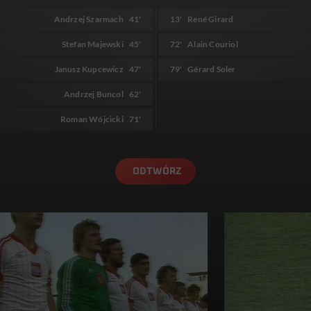
Andrzej Szarmach
41'
13'
René Girard
Stefan Majewski
45'
72'
Alain Couriol
Janusz Kupcewicz
47'
79'
Gérard Soler
Andrzej Buncol
62'
Roman Wójcicki
71'
ODTWÓRZ