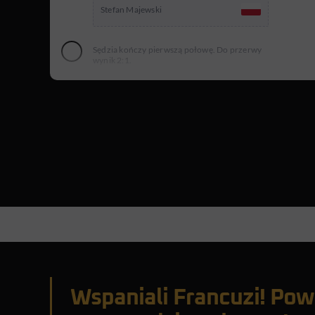
Stefan Majewski
Sędzia kończy pierwszą połowę. Do przerwy
wynik 2:1.
Sędzia rozpoczyna drugą połowę.
Zmiana Polska.
46
Roman Wójcicki
Waldemar Matysik
GOOOL! Janusz Kupcewicz!
47
Janusz Kupcewicz
Żółta kartka! Andrzej Buncol!
62
Andrzej Buncol
Wspaniali Francuzi! Powt