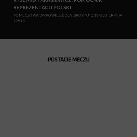
REPREZENTACJI POLSKI
POMECZOWA WYPOWIEDŹ DLA „SPORTU” Z 16-18 SIERPNIA
1991 R.
POSTACIE MECZU
MAREK
JOCELYN
RZEPKA
ANGLOM
W reprezentacji od 14.08.1991
W reprezentacji od