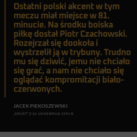
Ostatni polski akcent w tym
meczu miał miejsce w 81.
minucie. Na środku boiska
piłkę dostał Piotr Czachowski.
Rozejrzał się dookoła i
wystrzelił ją w trybuny. Trudno
mu się dziwić, jemu nie chciało
się grać, a nam nie chciało się
oglądać kompromitacji biało-
czerwonych.
JACEK PIEKOSZEWSKI
„SPORT” Z 16-18 SIERPNIA 1991 R.