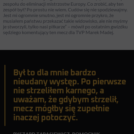
zespołu do eliminacji mistrzostw Europy. Co zrobić, aby ten
zespół był? Po prostu nie wiem. Cudów się nie spodziewajmy.
Jest mi ogromnie smutno, jest mi ogromnie przykro, że
musiałem państwu przekazać takie widowisko, ale nie myśmy
je stworzyli, tylko nasi piłkarze” – mówił po ostatnim gwizdku
sędziego komentujący ten mecz dla TVP Marek Madej.
Był to dla mnie bardzo
nieudany występ. Po pierwsze
nie strzeliłem karnego, a
uważam, że gdybym strzelił,
mecz mógłby się zupełnie
inaczej potoczyć.
RYSZARD TARASIEWICZ, POMOCNIK