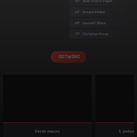
45'
Jean-Pierre Papin
68'
Amara Simba
69'
Laurent Blanc
77'
Christian Perez
ODTWÓRZ
Skrót meczu
1. połowa