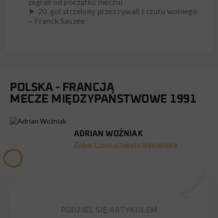
zagrali od początku meczu)
► 20. gol strzelony przez rywali z rzutu wolnego
– Franck Sauzée
POLSKA - FRANCJA
MECZE MIĘDZYPAŃSTWOWE 1991
ADRIAN WOŹNIAK
Zobacz inne artykuły tego autora
PODZIEL SIĘ ARTYKUŁEM