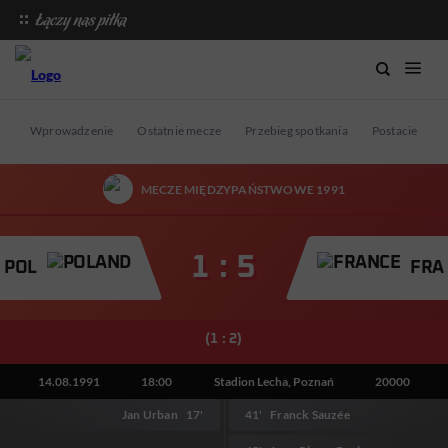
Wprowadzenie
Ostatnie mecze
Przebieg spotkania
Postacie mec
MECZE MIĘDZYPAŃSTWOWE 1991
1 : 5
POL
FRA
(1 : 2)
14.08.1991
18:00
Stadion Lecha, Poznań
20000
Jan Urban
17'
41'
Franck Sauzée