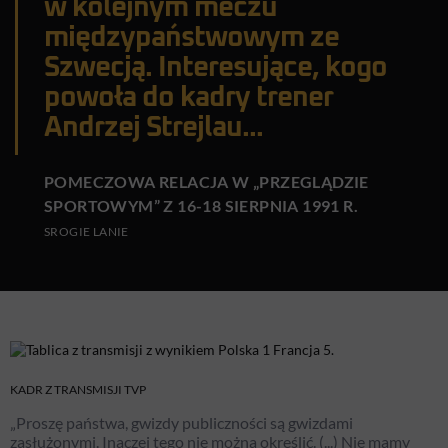
w kolejnym meczu
międzypaństwowym ze
Szwecją. Interesujące, kogo
powoła do kadry trener
Andrzej Strejlau...
POMECZOWA RELACJA W „PRZEGLĄDZIE
SPORTOWYM” Z 16-18 SIERPNIA 1991 R.
SROGIE LANIE
KADR Z TRANSMISJI TVP
„Proszę państwa, gwizdy publiczności są gwizdami
zasłużonymi. Inaczej tego nie można określić. (...) Nie mamy