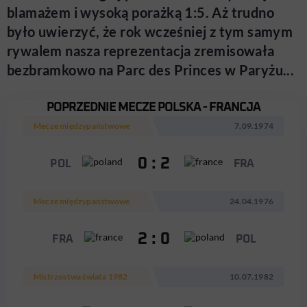
blamażem i wysoką porażką 1:5. Aż trudno
było uwierzyć, że rok wcześniej z tym samym
rywalem nasza reprezentacja zremisowała
bezbramkowo na Parc des Princes w Paryżu...
POPRZEDNIE MECZE POLSKA - FRANCJA
Mecze międzypaństwowe
7.09.1974
0 : 2
POL
FRA
Mecze międzypaństwowe
24.04.1976
2 : 0
FRA
POL
Mistrzostwa świata 1982
10.07.1982