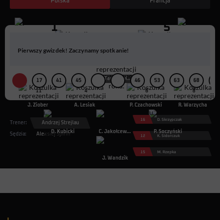
Polska
Francja
1
5
10
9
Pierwszy gwizdek! Zaczynamy spotkanie!
R. Kosecki
J. Urban
7
R. Tarasiewicz
17
41
45
46
53
63
68
69
11
4
6
8
J. Ziober
A. Lesiak
P. Czachowski
R. Warzycha
2
3
5
16
D. Skrzypczak
Trener:
Andrzej Strejlau
D. Kubicki
C. Jakołcewicz
P. Soczyński
Sędzia:
Aleksiej Spirin
12
K. Sidorczuk
1
15
M. Rzepka
J. Wandzik