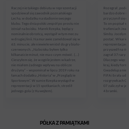
Raczej nie takiego debiutu w reprezentacji
Rozegrał, podobn
spodziewał się zawodnik poznańskiego
bardzo dobre sp
Lecha, w dodatku na stadionie swojego
przyczynił się 
klubu. Tego dnia polski zespół po prostu nie
To on popisał si
istniał na boisku. Marek Rzepka, będący
trafieniach Jean
nominalnie obrońcą, wystąpił w tym meczu
Simby. Jocelyn 
w drugiej linii. Na murawie zameldował się w
postać. W karie
63. minucie, ale niewiele wniósł do gry biało-
reprezentacjach
czerwonych. „Na boisku byłem tylko
przyszedł na świ
kilkanaście minut, nie ma o czym mówić. (...)
zagrał 37 razy i 
Cieszyłem się, że w ogóle jestem w kadrze,
Dlaczego więc m
nie miałem żadnego wpływu na oblicze
kraj, kiedy form
drużyny” – wspominał w lipcu 2019 roku na
Gwadelupa nie 
łamach dodatku „Historia” w „Przeglądzie
FIFA i brała udz
Sportowym”. W sumie Rzepka wystąpił w
rozgrywkach CO
reprezentacji w 15 spotkaniach, strzelił
07 zaliczył w je
jednego gola (z Kuwejtem).
4 bramki.
PÓŁKA Z PAMIĄTKAMI