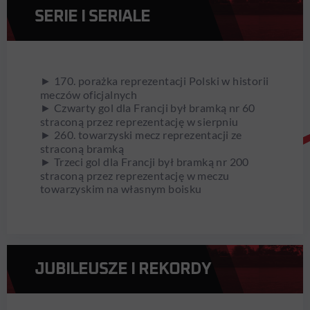
SERIE I SERIALE
► 170. porażka reprezentacji Polski w historii
meczów oficjalnych
► Czwarty gol dla Francji był bramką nr 60
straconą przez reprezentację w sierpniu
► 260. towarzyski mecz reprezentacji ze
straconą bramką
► Trzeci gol dla Francji był bramką nr 200
straconą przez reprezentację w meczu
towarzyskim na własnym boisku
JUBILEUSZE I REKORDY