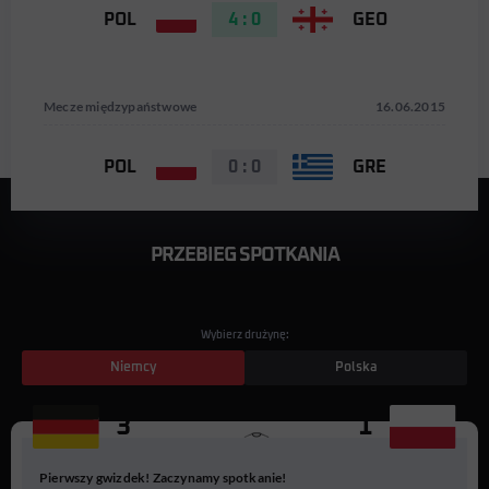
POL
4 : 0
GEO
Mecze międzypaństwowe
16.06.2015
POL
0 : 0
GRE
PRZEBIEG SPOTKANIA
Wybierz drużynę:
Niemcy
Polska
3
1
19
Pierwszy gwizdek! Zaczynamy spotkanie!
M. Götze