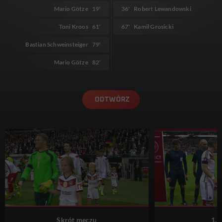
Mario Götze
19'
36'
Robert Lewandowski
Toni Kroos
61'
67'
Kamil Grosicki
Bastian Schweinsteiger
79'
Mario Götze
82'
ODTWÓRZ
Skrót meczu
1. 