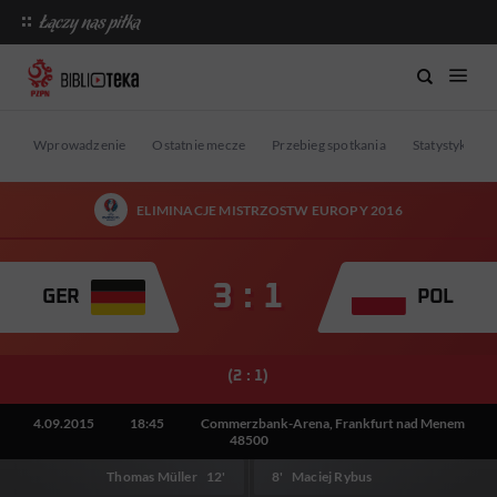
Wprowadzenie
Ostatnie mecze
Przebieg spotkania
Statystyki
ELIMINACJE MISTRZOSTW EUROPY 2016
3 : 1
GER
POL
(2 : 1)
4.09.2015
18:45
Commerzbank-Arena, Frankfurt nad Menem
48500
Thomas Müller
12'
8'
Maciej Rybus