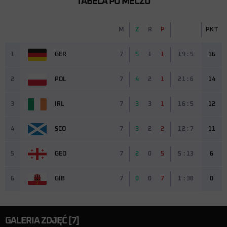
TABELA PO MECZU
M
Z
R
P
PKT
1
GER
7
5
1
1
19 : 5
16
2
POL
7
4
2
1
21 : 6
14
3
IRL
7
3
3
1
16 : 5
12
4
SCO
7
3
2
2
12 : 7
11
5
GEO
7
2
0
5
5 : 13
6
6
GIB
7
0
0
7
1 : 38
0
GALERIA ZDJĘĆ [7]