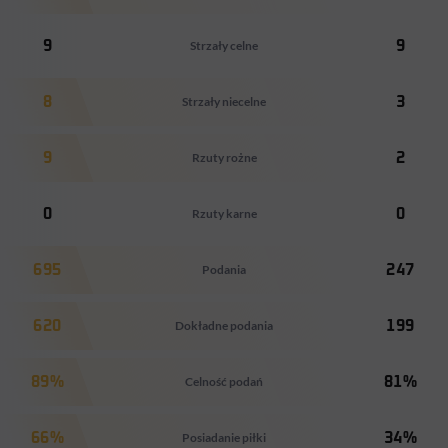
9
Strzały celne
9
8
Strzały niecelne
3
9
Rzuty rożne
2
0
Rzuty karne
0
695
Podania
247
620
Dokładne podania
199
89%
Celność podań
81%
66%
Posiadanie piłki
34%