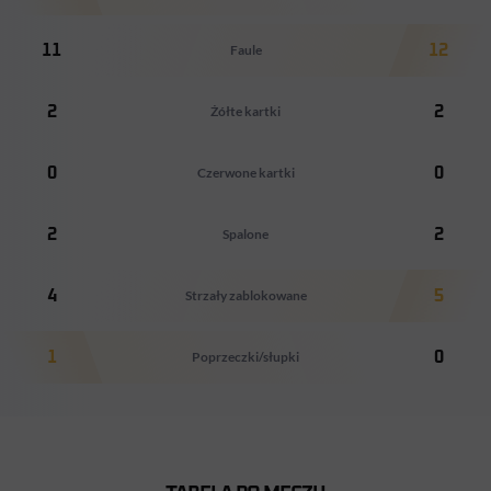
11
Faule
12
2
Żółte kartki
2
0
Czerwone kartki
0
2
Spalone
2
4
Strzały zablokowane
5
1
Poprzeczki/słupki
0