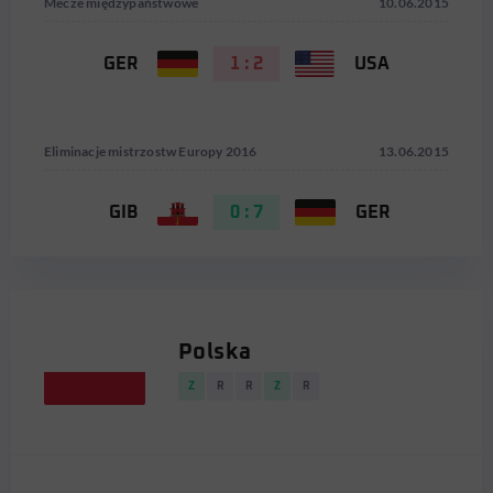
Mecze międzypaństwowe
10.06.2015
GER
1 : 2
USA
Eliminacje mistrzostw Europy 2016
13.06.2015
GIB
0 : 7
GER
Polska
Z
R
R
Z
R