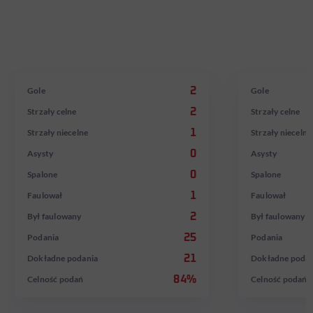
MARIO
ROBERT
GÖTZE
LEWAND
W reprezentacji od 17.11.2010
W reprezentacji od
Gole
2
Gole
Strzały celne
2
Strzały celne
Strzały niecelne
1
Strzały niecelne
Asysty
0
Asysty
Spalone
0
Spalone
Faulował
1
Faulował
Był faulowany
2
Był faulowany
Podania
25
Podania
Dokładne podania
21
Dokładne podan
Celność podań
84%
Celność podań