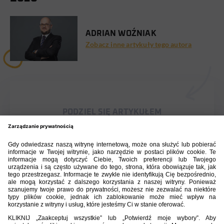
ADRIAN WOŹNIAK
Zobacz inne artykuły tego autora
PODZIEL SIĘ ARTYKUŁEM
BIBLIOTEKA PZPN
ŁACZY NAS PIŁKA
ROZGRYWKI