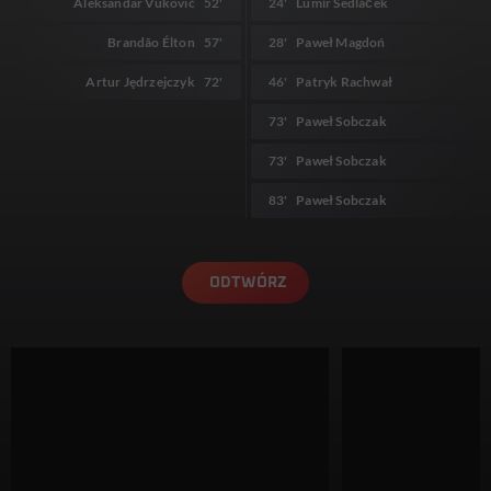
Aleksandar Vuković
52'
24'
Lumír Sedláček
Brandão Élton
57'
28'
Paweł Magdoń
Artur Jędrzejczyk
72'
46'
Patryk Rachwał
73'
Paweł Sobczak
73'
Paweł Sobczak
83'
Paweł Sobczak
ODTWÓRZ