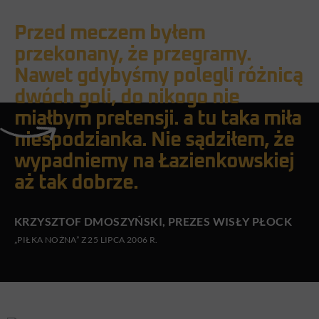
Przed meczem byłem
przekonany, że przegramy.
Nawet gdybyśmy polegli różnicą
dwóch goli, do nikogo nie
miałbym pretensji. a tu taka miła
niespodzianka. Nie sądziłem, że
wypadniemy na Łazienkowskiej
aż tak dobrze.
KRZYSZTOF DMOSZYŃSKI, PREZES WISŁY PŁOCK
„PIŁKA NOŻNA” Z 25 LIPCA 2006 R.