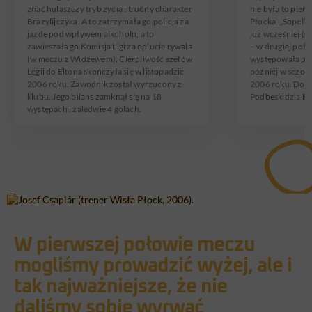
znać hulaszczy tryb życia i trudny charakter
nie była to pier
Brazylijczyka. A to zatrzymała go policja za
Płocka. „Sopel”
jazdę pod wpływem alkoholu, a to
już wcześniej (s
zawieszała go Komisja Ligi za oplucie rywala
– w drugiej poło
(w meczu z Widzewem). Cierpliwość szefów
występowała po
Legii do Éltona skończyła się w listopadzie
później w sezon
2006 roku. Zawodnik został wyrzucony z
2006 roku. Do Wi
klubu. Jego bilans zamknął się na 18
Podbeskidzia Bie
występach i zaledwie 4 golach.
W pierwszej połowie meczu
mogliśmy prowadzić wyżej, ale i
tak najważniejsze, że nie
daliśmy sobie wyrwać