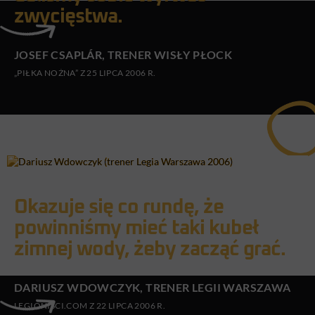
zwycięstwa.
JOSEF CSAPLÁR, TRENER WISŁY PŁOCK
„PIŁKA NOŻNA” Z 25 LIPCA 2006 R.
Okazuje się co rundę, że
powinniśmy mieć taki kubeł
zimnej wody, żeby zacząć grać.
DARIUSZ WDOWCZYK, TRENER LEGII WARSZAWA
LEGIONISCI.COM Z 22 LIPCA 2006 R.