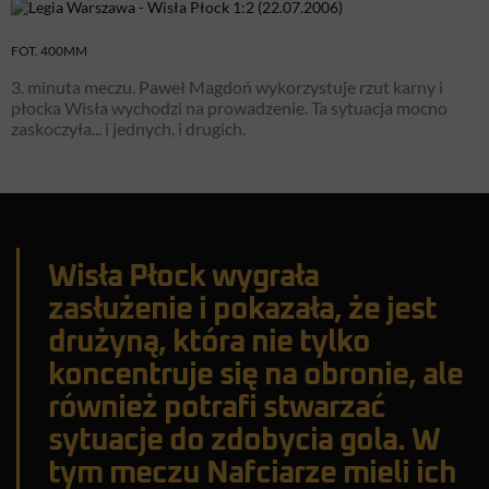
FOT. 400MM
3. minuta meczu. Paweł Magdoń wykorzystuje rzut karny i
płocka Wisła wychodzi na prowadzenie. Ta sytuacja mocno
zaskoczyła... i jednych, i drugich.
Wisła Płock wygrała
zasłużenie i pokazała, że jest
drużyną, która nie tylko
koncentruje się na obronie, ale
również potrafi stwarzać
sytuacje do zdobycia gola. W
tym meczu Nafciarze mieli ich