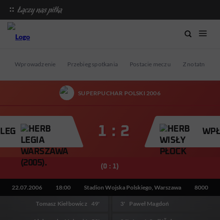
Wprowadzenie
Przebieg spotkania
Postacie meczu
Z notatnika st
SUPERPUCHAR POLSKI 2006
1 : 2
LEG
WPŁ
(0 : 1)
22.07.2006
18:00
Stadion Wojska Polskiego, Warszawa
8000
Tomasz Kiełbowicz
49'
3'
Paweł Magdoń