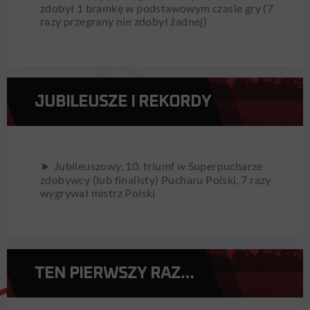
zdobył 1 bramkę w podstawowym czasie gry (7
razy przegrany nie zdobył żadnej)
JUBILEUSZE I REKORDY
► Jubileuszowy, 10. triumf w Superpucharze
zdobywcy (lub finalisty) Pucharu Polski, 7 razy
wygrywał mistrz Polski
TEN PIERWSZY RAZ…