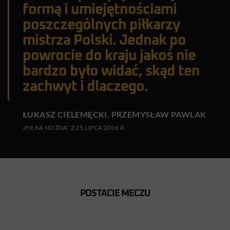
formą i umiejętnościami
poszczególnych piłkarzy
mistrza Polski. Jednak po
powrocie do kraju jakoś nie
bardzo było widać, skąd ten
zachwyt i dlaczego.
ŁUKASZ CIELEMĘCKI, PRZEMYSŁAW PAWLAK
„PIŁKA NOŻNA” Z 25 LIPCA 2006 R.
POSTACIE MECZU