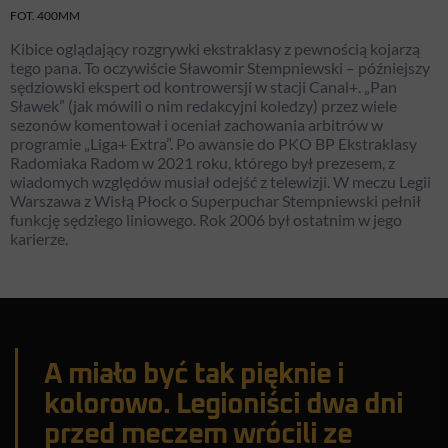
FOT. 400MM
Kibice oglądający rozgrywki ekstraklasy z pewnością kojarzą
tego pana. To oczywiście Sławomir Stempniewski – późniejszy
sędziowski ekspert od kontrowersji w stacji Canal+. „Pan
Sławek” (jak mówili o nim redakcyjni koledzy) przez wiele
sezonów komentował i oceniał zachowania arbitrów w
programie „Liga+ Extra”. Po awansie do PKO BP Ekstraklasy
Radomiaka Radom w 2021 roku, którego był prezesem, z
wiadomych względów musiał odejść z telewizji. W meczu Legii
Warszawa z Wisłą Płock o Superpuchar Stempniewski pełnił
funkcję sędziego liniowego. Rok 2006 był ostatnim w jego
karierze.
A miało być tak pięknie i
kolorowo. Legioniści dwa dni
przed meczem wrócili ze