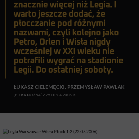
znacznie więcej niż Legia. I
warto jeszcze dodać, że
płocczanie pod różnymi
nazwami, czyli kolejno jako
Petro, Orlen i Wisła nigdy
wcześniej w XXI wieku nie
potrafili wygrać na stadionie
Legii. Do ostatniej soboty.
ŁUKASZ CIELEMĘCKI, PRZEMYSŁAW PAWLAK
„PIŁKA NOŻNA” Z 25 LIPCA 2006 R.