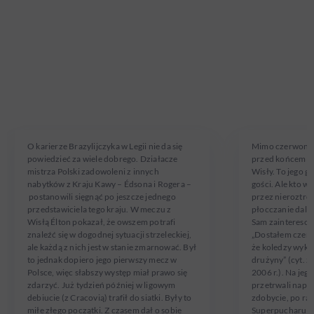
PAWEŁ
ÉLTON
SOBCZAK
W Legii Warszawa od 2006 roku
W Wiśle Płock od 
O karierze Brazylijczyka w Legii nie da się
Mimo czerwonej 
powiedzieć za wiele dobrego. Działacze
przed końcem sp
mistrza Polski zadowoleni z innych
Wisły. To jego g
nabytków z Kraju Kawy – Édsona i Rogera –
gości. Ale kto wi
postanowili sięgnąć po jeszcze jednego
przez nieroztro
przedstawiciela tego kraju. W meczu z
płocczanie dali
Wisłą Élton pokazał, że owszem potrafi
Sam zaintereso
znaleźć się w dogodnej sytuacji strzeleckiej,
„Dostałem czerw
ale każdą z nich jest w stanie zmarnować. Był
że koledzy wykln
to jednak dopiero jego pierwszy mecz w
drużyny” (cyt. z 
Polsce, więc słabszy występ miał prawo się
2006 r.). Na jeg
zdarzyć. Już tydzień później w ligowym
przetrwali napór
debiucie (z Cracovią) trafił do siatki. Były to
zdobycie, po raz
miłe złego początki. Z czasem dał o sobie
Superpucharu Po