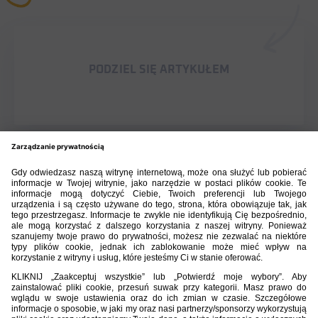
PODZIEL SIĘ ARTYKUŁEM
BIBLIOTEKA PZPN
ŁACZY NAS PIŁKA
ROZGRYWKI
PZPN