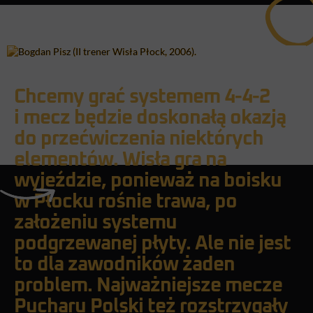
Chcemy grać systemem 4-4-2
i mecz będzie doskonałą okazją
do przećwiczenia niektórych
elementów. Wisła gra na
wyjeździe, ponieważ na boisku
w Płocku rośnie trawa, po
założeniu systemu
podgrzewanej płyty. Ale nie jest
to dla zawodników żaden
problem. Najważniejsze mecze
Pucharu Polski też rozstrzygały