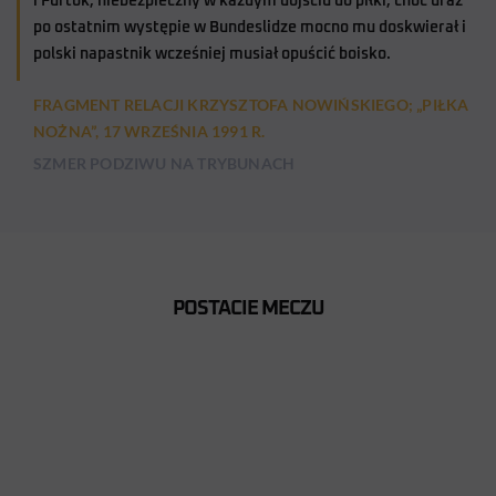
i Furtok, niebezpieczny w każdym dojściu do piłki, choć uraz
po ostatnim występie w Bundeslidze mocno mu doskwierał i
polski napastnik wcześniej musiał opuścić boisko.
FRAGMENT RELACJI KRZYSZTOFA NOWIŃSKIEGO; „PIŁKA
NOŻNA”, 17 WRZEŚNIA 1991 R.
SZMER PODZIWU NA TRYBUNACH
POSTACIE MECZU