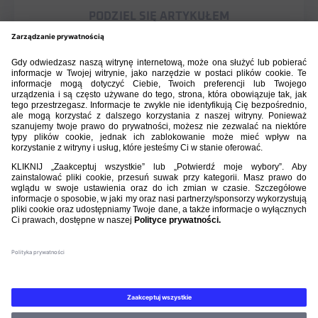
PODZIEL SIĘ ARTYKUŁEM
BIBLIOTEKA PZPN
ŁACZY NAS PIŁKA
ROZGRYWKI
PZPN
Nasi partnerzy