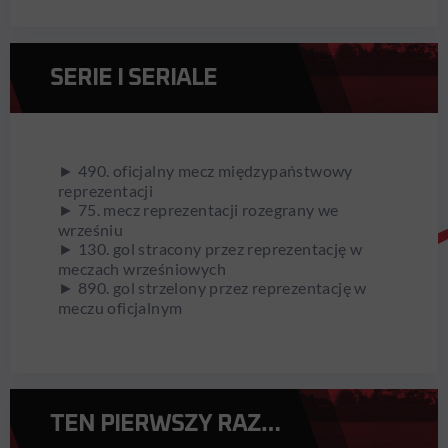
SERIE I SERIALE
► 490. oficjalny mecz międzypaństwowy
reprezentacji
► 75. mecz reprezentacji rozegrany we
wrześniu
► 130. gol stracony przez reprezentację w
meczach wrześniowych
► 890. gol strzelony przez reprezentację w
meczu oficjalnym
TEN PIERWSZY RAZ…