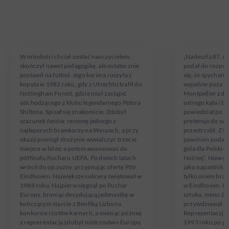
HANS VAN
JACEK
BREUKELEN
ZIOBER
W reprezentacji od 11.10.1980
W reprezentacji od
W młodości chciał zostać nauczycielem,
„
Nadeszła 87. m
skończył nawet pedagogikę, ale ostatecznie
podał do rozpę
postawił na futbol. Jego kariera ruszyła z
się, że spychany
kopyta w 1982 roku, gdy z Utrechtu trafił do
wyjedzie poza l
Nottingham Forest, gdzie miał zastąpić
Montpellier zde
odchodzącego z klubu legendarnego Petera
ostrego kąta i by
Shiltona. Spisał się znakomicie. Zdobył
powiedział po m
szacunek fanów, renomę jednego z
pretensje do swe
najlepszych bramkarzy na Wyspach, a przy
przestrzelił. Z ł
okazji pomógł drużynie wywalczyć trzecie
powinien podaw
miejsce w lidze, a potem awansować do
gola dla Polski 
półfinału Pucharu UEFA. Po dwóch latach
Nożnej
”.
Niewyso
wrócił do ojczyzny, przyjmując ofertę PSV
jako napastnik,
Eindhoven. Największe sukcesy świętował w
tylko osiem bram
1988 roku. Najpierw sięgnął po Puchar
w Eindhoven. Pot
Europy, broniąc decydującą jedenastkę w
sztuka, mimo że 
kończącym starcie z Benfiką Lizbona
przywdziewał je
konkursie rzutów karnych, a miesiąc później
Reprezentacyjn
z reprezentacją zdobył mistrzostwo Europy.
1993 roku po p