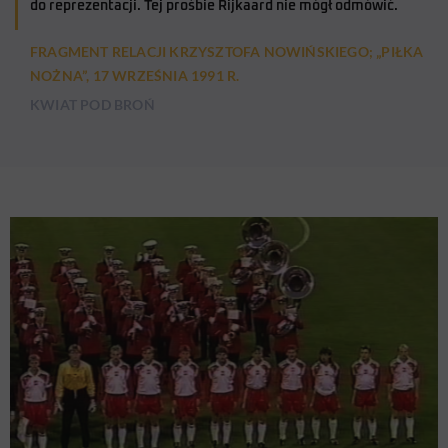
do reprezentacji. Tej prośbie Rijkaard nie mógł odmówić.
FRAGMENT RELACJI KRZYSZTOFA NOWIŃSKIEGO; „PIŁKA
NOŻNA”, 17 WRZEŚNIA 1991 R.
KWIAT POD BROŃ