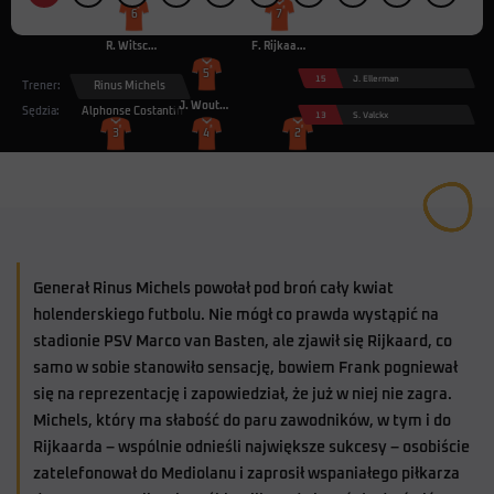
6
7
R. Witschge
F. Rijkaard
5
15
J. Ellerman
Trener:
Rinus Michels
J. Wouters
Sędzia:
Alphonse Costantin
13
S. Valckx
3
4
2
B. van Aerle
R. Koeman
D. Blind
1
H. van Breukelen
Generał Rinus Michels powołał pod broń cały kwiat
holenderskiego futbolu. Nie mógł co prawda wystąpić na
stadionie PSV Marco van Basten, ale zjawił się Rijkaard, co
samo w sobie stanowiło sensację, bowiem Frank pogniewał
się na reprezentację i zapowiedział, że już w niej nie zagra.
Michels, który ma słabość do paru zawodników, w tym i do
Rijkaarda
– wspólnie odnieśli największe sukcesy – osobiście
zatelefonował do Mediolanu i zaprosił wspaniałego piłkarza