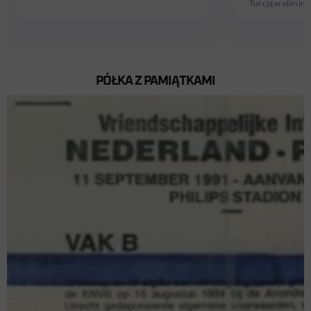
Turcją w elimina
PÓŁKA Z PAMIĄTKAMI