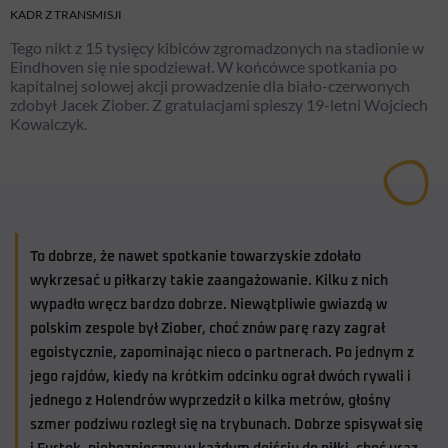
KADR Z TRANSMISJI
Tego nikt z 15 tysięcy kibiców zgromadzonych na stadionie w
Eindhoven się nie spodziewał. W końcówce spotkania po
kapitalnej solowej akcji prowadzenie dla biało-czerwonych
zdobył Jacek Ziober. Z gratulacjami spieszy 19-letni Wojciech
Kowalczyk.
To dobrze, że nawet spotkanie towarzyskie zdołało
wykrzesać u piłkarzy takie zaangażowanie. Kilku z nich
wypadło wręcz bardzo dobrze. Niewątpliwie gwiazdą w
polskim zespole był Ziober, choć znów parę razy zagrał
egoistycznie, zapominając nieco o partnerach. Po jednym z
jego rajdów, kiedy na krótkim odcinku ograł dwóch rywali i
jednego z Holendrów wyprzedził o kilka metrów, głośny
szmer podziwu rozległ się na trybunach. Dobrze spisywał się