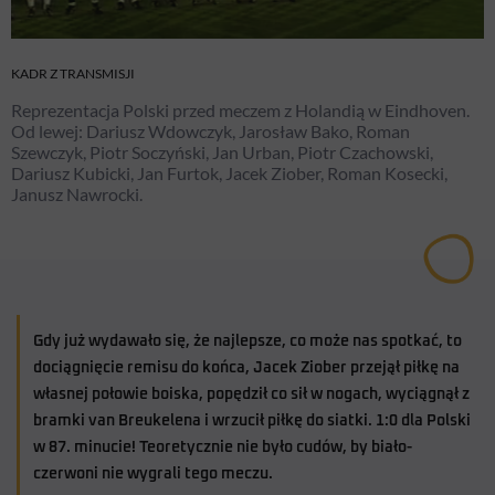
KADR Z TRANSMISJI
Reprezentacja Polski przed meczem z Holandią w Eindhoven.
Od lewej: Dariusz Wdowczyk, Jarosław Bako, Roman
Szewczyk, Piotr Soczyński, Jan Urban, Piotr Czachowski,
Dariusz Kubicki, Jan Furtok, Jacek Ziober, Roman Kosecki,
Janusz Nawrocki.
Gdy już wydawało się, że najlepsze, co może nas spotkać, to
dociągnięcie remisu do końca, Jacek Ziober przejął piłkę na
własnej połowie boiska, popędził co sił w nogach, wyciągnął z
bramki van Breukelena i wrzucił piłkę do siatki. 1:0 dla Polski
w 87. minucie! Teoretycznie nie było cudów, by biało-
czerwoni nie wygrali tego meczu.