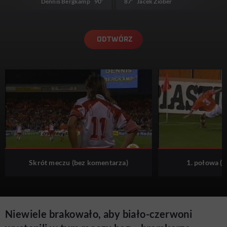
Dennis Bergkamp
90'
87'
Jacek Ziober
ODTWÓRZ
Skrót meczu (bez komentarza)
1. połowa (
Niewiele brakowało, aby biało-czerwoni