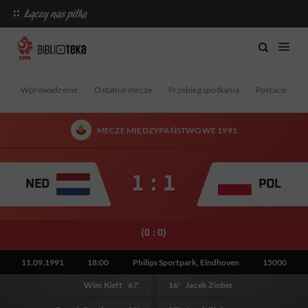
Wprowadzenie
Ostatnie mecze
Przebieg spotkania
Postacie mec
MECZE MIĘDZYPAŃSTWOWE 1991
1 : 1
NED
POL
(0 : 0)
11.09.1991
18:00
Philips Sportpark, Eindhoven
15000
Wim Kieft
67'
16'
Jacek Ziober