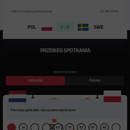
Mecze międzypaństwowe
21.08.1991
POL
2 : 0
SWE
PRZEBIEG SPOTKANIA
Wybierz drużynę:
Holandia
Polska
1
1
11
9
10
Pierwszy gwizdek! Zaczynamy spotkanie!
P. Huistra
W. Kieft
R. Gullit
8
D. Bergkamp
16
67
72
83
87
90