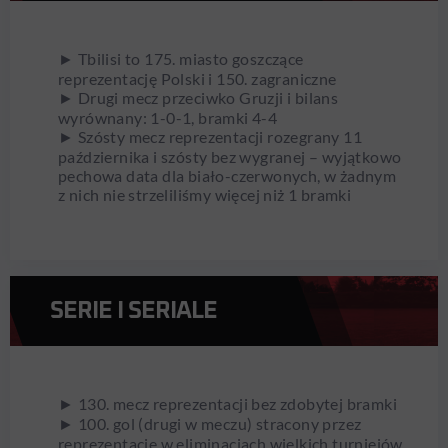
► Tbilisi to 175. miasto goszczące
reprezentację Polski i 150. zagraniczne
► Drugi mecz przeciwko Gruzji i bilans
wyrównany: 1-0-1, bramki 4-4
► Szósty mecz reprezentacji rozegrany 11
października i szósty bez wygranej – wyjątkowo
pechowa data dla biało-czerwonych, w żadnym
z nich nie strzeliliśmy więcej niż 1 bramki
SERIE I SERIALE
► 130. mecz reprezentacji bez zdobytej bramki
► 100. gol (drugi w meczu) stracony przez
reprezentację w eliminacjach wielkich turniejów