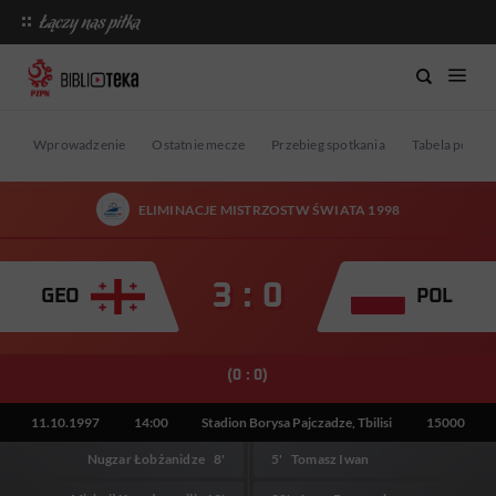
Wprowadzenie
Ostatnie mecze
Przebieg spotkania
Tabela po me
ELIMINACJE MISTRZOSTW ŚWIATA 1998
3 : 0
GEO
POL
(0 : 0)
11.10.1997
14:00
Stadion Borysa Pajczadze, Tbilisi
15000
Nugzar Łobżanidze
8'
5'
Tomasz Iwan