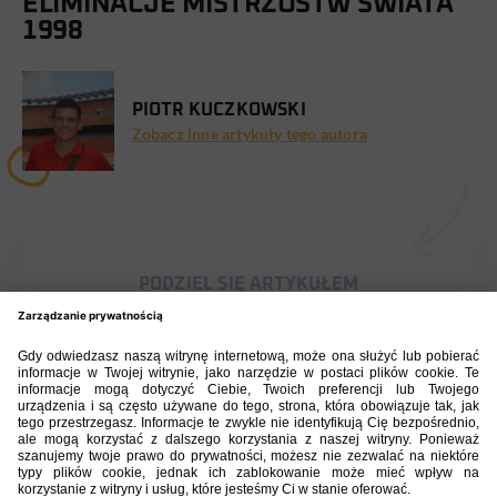
ELIMINACJE MISTRZOSTW ŚWIATA
1998
PIOTR KUCZKOWSKI
Zobacz inne artykuły tego autora
PODZIEL SIĘ ARTYKUŁEM
BIBLIOTEKA PZPN
ŁACZY NAS PIŁKA