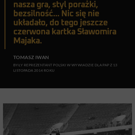
nasza gra, styl porażki,
bezsilność... Nic się nie
układało, do tego jeszcze
czerwona kartka Sławomira
Majaka.
TOMASZ IWAN
BYŁY REPREZENTANT POLSKI W WYWIADZIE DLA PAP Z 13
LISTOPADA 2014 ROKU