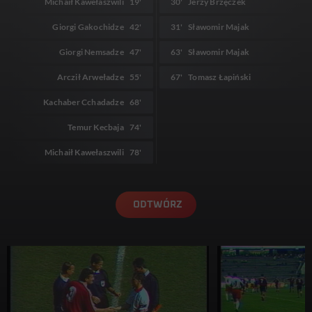
Michaił Kawełaszwili
19'
30'
Jerzy Brzęczek
Giorgi Gakochidze
42'
31'
Sławomir Majak
Giorgi Nemsadze
47'
63'
Sławomir Majak
Arcził Arweładze
55'
67'
Tomasz Łapiński
Kachaber Cchadadze
68'
Temur Kecbaja
74'
Michaił Kawełaszwili
78'
ODTWÓRZ