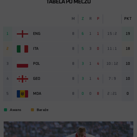
TABELA PO MECZU
M
Z
R
P
PKT
1
ENG
8
6
1
1
15 : 2
19
2
ITA
8
5
3
0
11 : 1
18
3
POL
8
3
1
4
10 : 12
10
4
GEO
8
3
1
4
7 : 9
10
5
MDA
8
0
0
8
2 : 21
0
Awans
Baraże