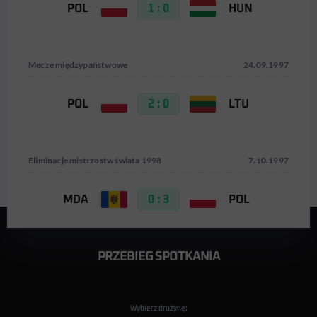
POL
1 : 0
HUN
Mecze międzypaństwowe
24.09.1997
POL
2 : 0
LTU
Eliminacje mistrzostw świata 1998
7.10.1997
MDA
0 : 3
POL
PRZEBIEG SPOTKANIA
Wybierz drużynę: