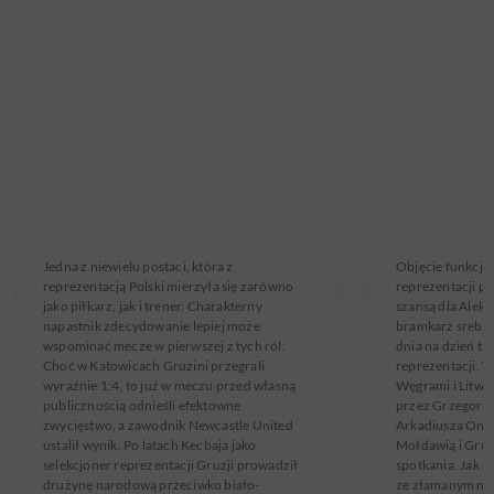
TEMUR
ALEKSA
KECBAJA
KŁAK
W reprezentacji od 27.05.1990
W reprezentacji od
Jedna z niewielu postaci, która z
Objęcie funkcji 
reprezentacją Polski mierzyła się zarówno
reprezentacji p
jako piłkarz, jak i trener. Charakterny
szansą dla Alek
napastnik zdecydowanie lepiej może
bramkarz srebrn
wspominać mecze w pierwszej z tych ról.
dnia na dzień tra
Choć w Katowicach Gruzini przegrali
reprezentacji. 
wyraźnie 1:4, to już w meczu przed własną
Węgrami i Litwą 
publicznością odnieśli efektowne
przez Grzegorza
zwycięstwo, a zawodnik Newcastle United
Arkadiusza Onys
ustalił wynik. Po latach Kecbaja jako
Mołdawią i Gruzj
selekcjoner reprezentacji Gruzji prowadził
spotkania. Jak p
drużynę narodową przeciwko biało-
ze złamanym nad