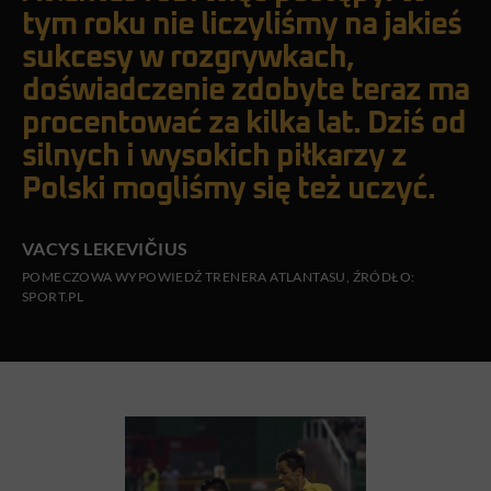
tym roku nie liczyliśmy na jakieś
sukcesy w rozgrywkach,
doświadczenie zdobyte teraz ma
procentować za kilka lat. Dziś od
silnych i wysokich piłkarzy z
Polski mogliśmy się też uczyć.
VACYS LEKEVIČIUS
POMECZOWA WYPOWIEDŹ TRENERA ATLANTASU, ŹRÓDŁO:
SPORT.PL