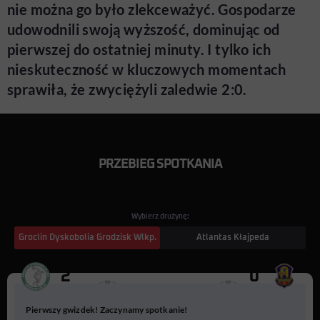
nie można go było zlekceważyć. Gospodarze
udowodnili swoją wyższość, dominując od
pierwszej do ostatniej minuty. I tylko ich
nieskuteczność w kluczowych momentach
sprawiła, że zwyciężyli zaledwie 2:0.
PRZEBIEG SPOTKANIA
Wybierz drużynę:
Groclin Dyskobolia Grodzisk Wlkp.
Atlantas Kłajpeda
2
0
9
10
Pierwszy gwizdek! Zaczynamy spotkanie!
G. Rasiak
P. Rocki