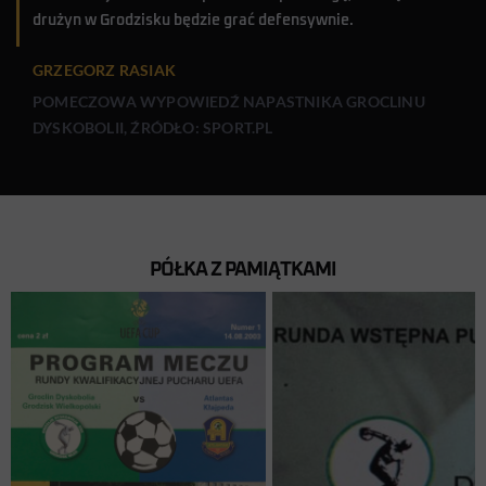
drużyn w Grodzisku będzie grać defensywnie.
GRZEGORZ RASIAK
POMECZOWA WYPOWIEDŹ NAPASTNIKA GROCLINU
DYSKOBOLII, ŹRÓDŁO: SPORT.PL
PÓŁKA Z PAMIĄTKAMI