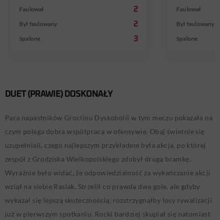
Faulował
2
Faulował
Był faulowany
2
Był faulowany
Spalone
3
Spalone
DUET (PRAWIE) DOSKONAŁY
Para napastników Groclinu Dyskobolii w tym meczu pokazała na
czym polega dobra współpraca w ofensywie. Obaj świetnie się
uzupełniali, czego najlepszym przykładem była akcja, po której
zespół z Grodziska Wielkopolskiego zdobył drugą bramkę.
Wyraźnie było widać, że odpowiedzialność za wykańczanie akcji
wziął na siebie Rasiak. Strzelił co prawda dwa gole, ale gdyby
wykazał się lepszą skutecznością, rozstrzygnąłby losy rywalizacji
już w pierwszym spotkaniu. Rocki bardziej skupiał się natomiast