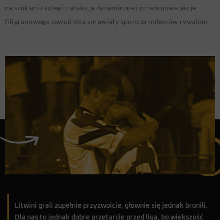
na szukaniu kolegi z ataku, a dynamiczne i przebojowe akcje
filigranowego zawodnika sprawiały sporo problemów rywalom.
Litwini grali zupełnie przyzwoicie, głównie się jednak bronili.
Dla nas to jednak dobre przetarcie przed ligą, bo większość