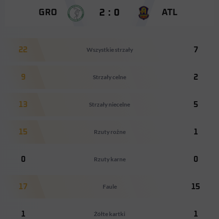
2 : 0
GRO
ATL
22
Wszystkie strzały
7
9
Strzały celne
2
13
Strzały niecelne
5
15
Rzuty rożne
1
0
Rzuty karne
0
17
Faule
15
1
Żółte kartki
1