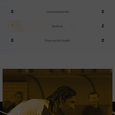
0
Czerwone kartki
0
7
Spalone
2
0
Poprzeczki/słupki
0