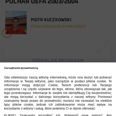
PUCHAR UEFA 2003/2004
PIOTR KUCZKOWSKI
Zobacz inne artykuły tego autora
PODZIEL SIĘ ARTYKUŁEM
BIBLIOTEKA PZPN
ŁACZY NAS PIŁKA
ROZGRYWKI