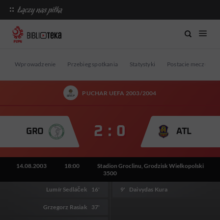
Wprowadzenie
Przebieg spotkania
Statystyki
Postacie meczu
PUCHAR UEFA 2003/2004
2 : 0
GRO
ATL
14.08.2003
18:00
Stadion Groclinu, Grodzisk Wielkopolski
3500
Lumír Sedláček
16'
9'
Daivydas Kura
Grzegorz Rasiak
37'