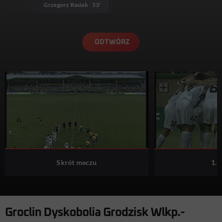
Grzegorz Rasiak
53'
ODTWÓRZ
Skrót meczu
1. 
Groclin Dyskobolia Grodzisk Wlkp.-