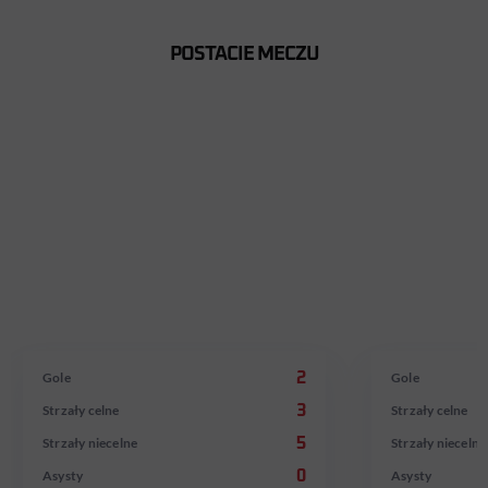
POSTACIE MECZU
GRZEGORZ
PIOTR
RASIAK
ROCKI
W Groclinie Dyskobolii Grodzisk Wlkp. od 2001
W Groclinie Dyskob
roku
roku
Gole
2
Gole
Strzały celne
3
Strzały celne
Strzały niecelne
5
Strzały niecelne
Asysty
0
Asysty