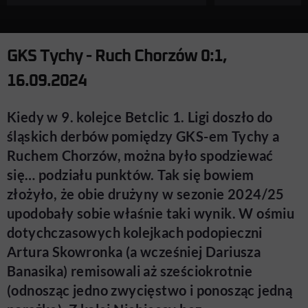
GKS Tychy - Ruch Chorzów 0:1,
16.09.2024
Kiedy w 9. kolejce Betclic 1. Ligi doszło do
śląskich derbów pomiędzy GKS-em Tychy a
Ruchem Chorzów, można było spodziewać
się… podziału punktów. Tak się bowiem
złożyło, że obie drużyny w sezonie 2024/25
upodobały sobie właśnie taki wynik. W ośmiu
dotychczasowych kolejkach podopieczni
Artura Skowronka (a wcześniej Dariusza
Banasika) remisowali aż sześciokrotnie
(odnosząc jedno zwycięstwo i ponosząc jedną