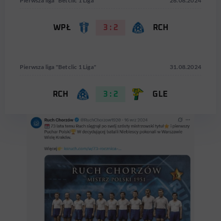
Pierwsza liga "Betclic 1 Liga"
26.08.2024
WPŁ
3 : 2
RCH
Pierwsza liga "Betclic 1 Liga"
31.08.2024
RCH
3 : 2
GLE