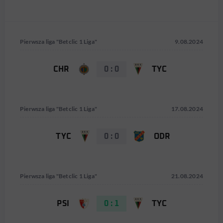
Pierwsza liga "Betclic 1 Liga"
9.08.2024
CHR
0 : 0
TYC
Pierwsza liga "Betclic 1 Liga"
17.08.2024
TYC
0 : 0
ODR
Pierwsza liga "Betclic 1 Liga"
21.08.2024
PSI
0 : 1
TYC