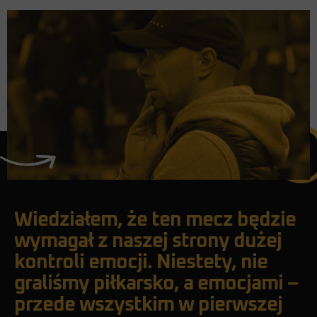
Wiedziałem, że ten mecz będzie
wymagał z naszej strony dużej
kontroli emocji. Niestety, nie
graliśmy piłkarsko, a emocjami –
przede wszystkim w pierwszej