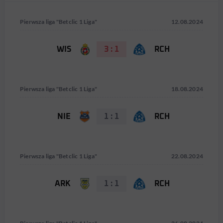
Pierwsza liga "Betclic 1 Liga"
12.08.2024
WIS
3 : 1
RCH
Pierwsza liga "Betclic 1 Liga"
18.08.2024
NIE
1 : 1
RCH
Pierwsza liga "Betclic 1 Liga"
22.08.2024
ARK
1 : 1
RCH