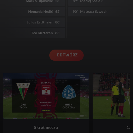
Marko Dijakovic
28'
89'
Maciej Sadlok
Nemanja Nedić
65'
90'
Mateusz Szwoch
Julius Ertlthaler
80'
Teo Kurtaran
83'
ODTWÓRZ
Skrót meczu
1. 