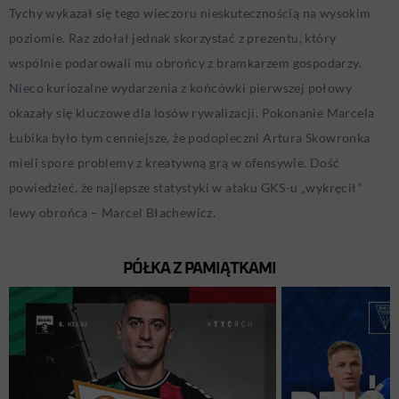
Tychy wykazał się tego wieczoru nieskutecznością na wysokim
poziomie. Raz zdołał jednak skorzystać z prezentu, który
wspólnie podarowali mu obrońcy z bramkarzem gospodarzy.
Nieco kuriozalne wydarzenia z końcówki pierwszej połowy
okazały się kluczowe dla losów rywalizacji. Pokonanie Marcela
Łubika było tym cenniejsze, że podopieczni Artura Skowronka
mieli spore problemy z kreatywną grą w ofensywie. Dość
powiedzieć, że najlepsze statystyki w ataku GKS-u „wykręcił”
lewy obrońca – Marcel Błachewicz.
PÓŁKA Z PAMIĄTKAMI