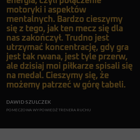
energia, czyli połączenie
motoryki i aspektów
mentalnych. Bardzo cieszymy
się z tego, jak ten mecz się dla
nas zakończył. Trudno jest
utrzymać koncentrację, gdy gra
jest tak rwana, jest tyle przerw,
ale dzisiaj moi piłkarze spisali się
na medal. Cieszymy się, że
możemy patrzeć w górę tabeli.
DAWID SZULCZEK
POMECZOWA WYPOWIEDŹ TRENERA RUCHU