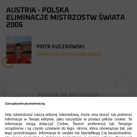
AUSTRIA - POLSKA
ELIMINACJE MISTRZOSTW ŚWIATA
2006
PIOTR KUCZKOWSKI
Zobacz inne artykuły tego autora
PODZIEL SIĘ ARTYKUŁEM
BIBLIOTEKA PZPN