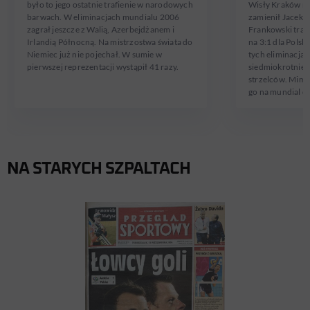
było to jego ostatnie trafienie w narodowych
Wisły Kraków rz
barwach. W eliminacjach mundialu 2006
zamienił Jacek 
zagrał jeszcze z Walią, Azerbejdżanem i
Frankowski trafił
Irlandią Północną. Na mistrzostwa świata do
na 3:1 dla Polski
Niemiec już nie pojechał. W sumie w
tych eliminacjac
pierwszej reprezentacji wystąpił 41 razy.
siedmiokrotnie w
strzelców. Mimo 
go na mundial d
NA STARYCH SZPALTACH