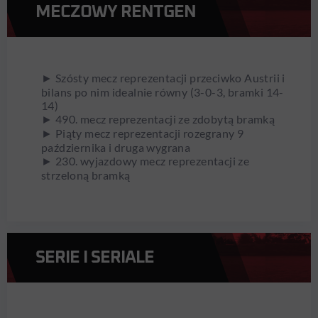
MECZOWY RENTGEN
► Szósty mecz reprezentacji przeciwko Austrii i
bilans po nim idealnie równy (3-0-3, bramki 14-
14)
► 490. mecz reprezentacji ze zdobytą bramką
► Piąty mecz reprezentacji rozegrany 9
października i druga wygrana
► 230. wyjazdowy mecz reprezentacji ze
strzeloną bramką
SERIE I SERIALE