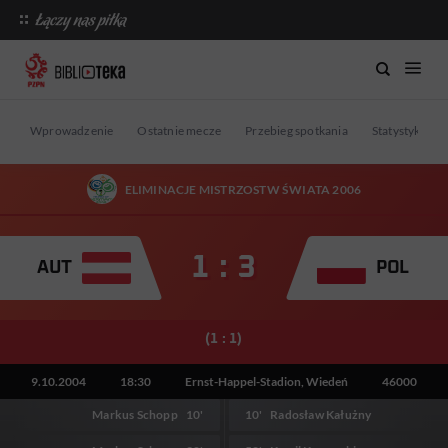
Wprowadzenie
Ostatnie mecze
Przebieg spotkania
Statystyki
ELIMINACJE MISTRZOSTW ŚWIATA 2006
1 : 3
AUT
POL
(1 : 1)
9.10.2004
18:30
Ernst-Happel-Stadion, Wiedeń
46000
Markus Schopp
10'
10'
Radosław Kałużny