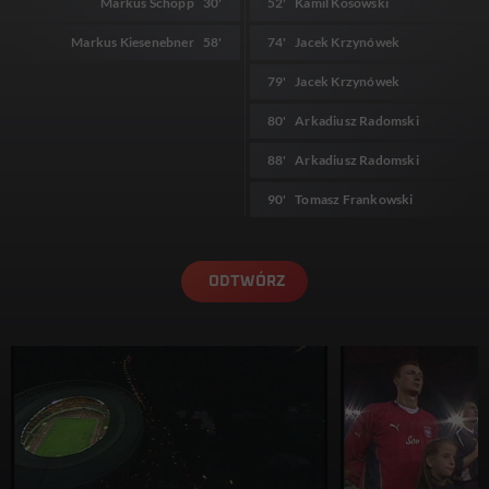
Markus Schopp
30'
52'
Kamil Kosowski
Markus Kiesenebner
58'
74'
Jacek Krzynówek
79'
Jacek Krzynówek
80'
Arkadiusz Radomski
88'
Arkadiusz Radomski
90'
Tomasz Frankowski
ODTWÓRZ