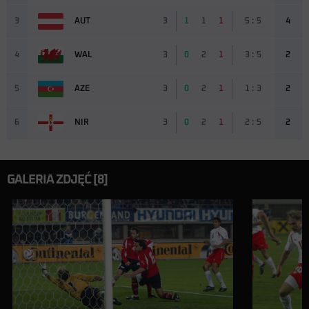
3
AUT
3
1
1
1
5 : 5
4
4
WAL
3
0
2
1
3 : 5
2
5
AZE
3
0
2
1
1 : 3
2
6
NIR
3
0
2
1
2 : 5
2
GALERIA ZDJĘĆ [8]