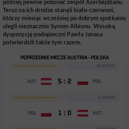
później pewnie pokonać zespół Azerbejdżanu.
Teraz na ich drodze stanęli biało-czerwoni,
którzy miesiąc wcześniej po dobrym spotkaniu
ulegli nieznacznie Synom Albionu. Wysoką
dyspozycję podopieczni Pawła Janasa
potwierdzili także tym razem.
POPRZEDNIE MECZE AUSTRIA - POLSKA
Mecze międzypaństwowe
12.05.1935
5 : 2
AUT
POL
Mecze międzypaństwowe
6.10.1935
1 : 0
POL
AUT
Mecze międzypaństwowe
24.08.1977