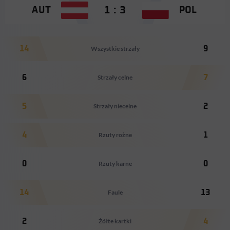
1 : 3
AUT
POL
14
Wszystkie strzały
9
6
Strzały celne
7
5
Strzały niecelne
2
4
Rzuty rożne
1
0
Rzuty karne
0
14
Faule
13
2
Żółte kartki
4