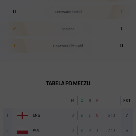
0
Czerwone kartki
1
2
Spalone
1
1
Poprzeczki/słupki
0
TABELA PO MECZU
M
Z
R
P
PKT
1
ENG
3
2
1
0
6 : 3
7
2
POL
3
2
0
1
7 : 3
6