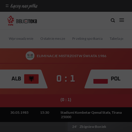
Wprowadzenie
Ostatnie mecze
Przebieg spotkania
Tabela po me
ELIMINACJE MISTRZOSTW ŚWIATA 1986
0 : 1
ALB
POL
(0 : 1)
30.05.1985
15:30
Stadiumi Kombetar Qemal Stafa, Tirana
25000
24'
Zbigniew Boniek