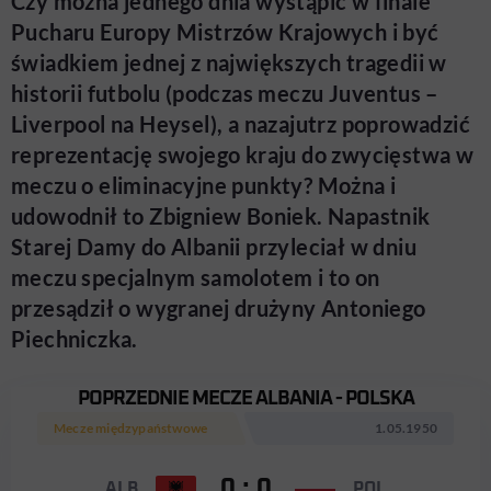
Czy można jednego dnia wystąpić w finale
Pucharu Europy Mistrzów Krajowych i być
świadkiem jednej z największych tragedii w
historii futbolu (podczas meczu Juventus –
Liverpool na Heysel), a nazajutrz poprowadzić
reprezentację swojego kraju do zwycięstwa w
meczu o eliminacyjne punkty? Można i
udowodnił to Zbigniew Boniek. Napastnik
Starej Damy do Albanii przyleciał w dniu
meczu specjalnym samolotem i to on
przesądził o wygranej drużyny Antoniego
Piechniczka.
POPRZEDNIE MECZE ALBANIA - POLSKA
Mecze międzypaństwowe
1.05.1950
0 : 0
ALB
POL