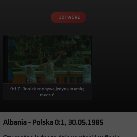
ODTWÓRZ
0:1 Z. Boniek zdobywa jedyną bramkę
meczu!
Albania - Polska 0:1, 30.05.1985