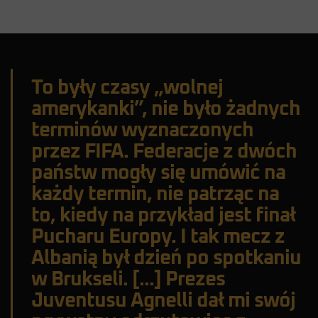
P. Musta
To były czasy „wolnej
amerykanki”, nie było żadnych
terminów wyznaczonych
przez FIFA. Federacje z dwóch
państw mogły się umówić na
każdy termin, nie patrząc na
to, kiedy na przykład jest finał
Pucharu Europy. I tak mecz z
Albanią był dzień po spotkaniu
w Brukseli. [...] Prezes
Juventusu Agnelli dał mi swój