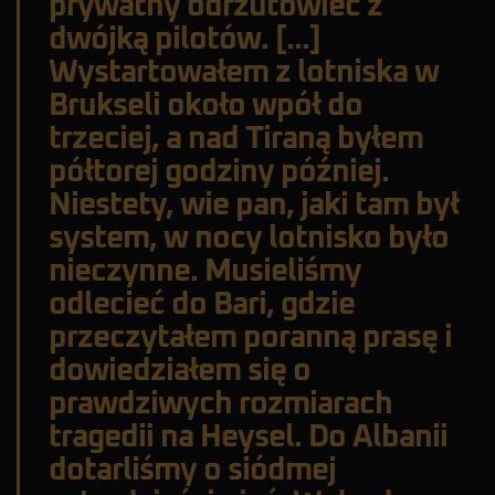
prywatny odrzutowiec z
dwójką pilotów. [...]
Wystartowałem z lotniska w
Brukseli około wpół do
trzeciej, a nad Tiraną byłem
półtorej godziny później.
Niestety, wie pan, jaki tam był
system, w nocy lotnisko było
nieczynne. Musieliśmy
odlecieć do Bari, gdzie
przeczytałem poranną prasę i
dowiedziałem się o
prawdziwych rozmiarach
tragedii na Heysel. Do Albanii
dotarliśmy o siódmej