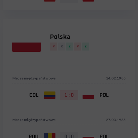
Polska
P
R
Z
P
Z
Mecze międzypaństwowe
14.02.1985
COL
1 : 0
POL
Mecze międzypaństwowe
27.03.1985
ROU
0 : 0
POL