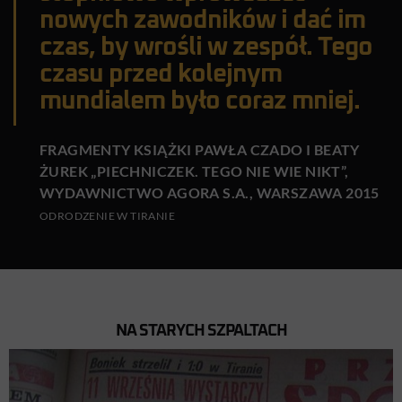
nowych zawodników i dać im
czas, by wrośli w zespół. Tego
czasu przed kolejnym
mundialem było coraz mniej.
FRAGMENTY KSIĄŻKI PAWŁA CZADO I BEATY
ŻUREK „PIECHNICZEK. TEGO NIE WIE NIKT”,
WYDAWNICTWO AGORA S.A., WARSZAWA 2015
ODRODZENIE W TIRANIE
NA STARYCH SZPALTACH