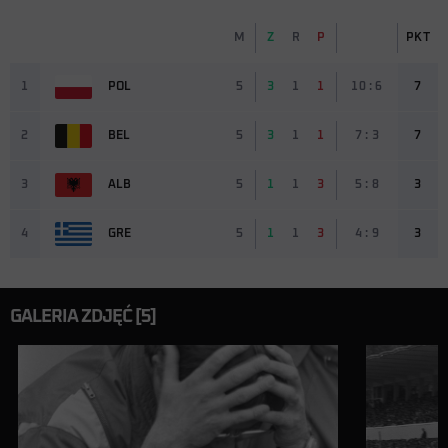
M
Z
R
P
PKT
1
POL
5
3
1
1
10 : 6
7
2
BEL
5
3
1
1
7 : 3
7
3
ALB
5
1
1
3
5 : 8
3
4
GRE
5
1
1
3
4 : 9
3
GALERIA ZDJĘĆ [5]