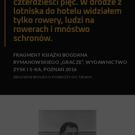
czterdzieści pięć. W drodze z
lotniska do hotelu widziałem
tylko rowery, ludzi na
rowerach i mnóstwo
schronów.
FRAGMENT KSIĄŻKI BOGDANA
RYMANOWSKIEGO „GRACZE”, WYDAWNICTWO
ZYSK I S-KA, POZNAŃ 2016
ZBIGNIEW BONIEK O PODRÓŻY DO TIRANY