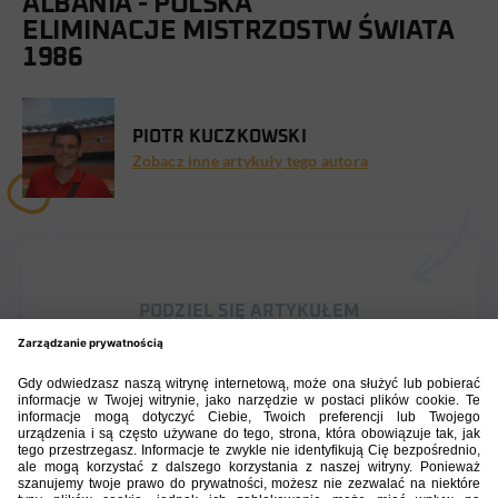
ALBANIA - POLSKA
ELIMINACJE MISTRZOSTW ŚWIATA
1986
PIOTR KUCZKOWSKI
Zobacz inne artykuły tego autora
PODZIEL SIĘ ARTYKUŁEM
BIBLIOTEKA PZPN
ŁACZY NAS PIŁKA