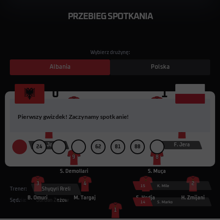
PRZEBIEG SPOTKANIA
Wybierz drużynę:
Albania
Polska
0
1
11
10
Pierwszy gwizdek! Zaczynamy spotkanie!
A. Kola
A. Minga
7
5
M. Josa
F. Jera
24
62
81
88
9
8
S. Demollari
S. Muça
3
4
6
2
15
K. Mile
Trener:
Shyqyri Rreli
B. Omuri
M. Targaj
S. Hodja
H. Zmijani
Sędzia:
Jordan Żeżow
14
S. Marko
1