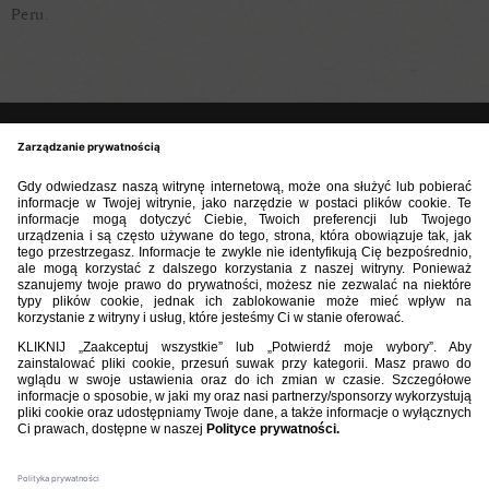
Peru.
BIBLIOTEKA PZPN
ŁACZY NAS PIŁKA
ROZGRYWKI
PZPN