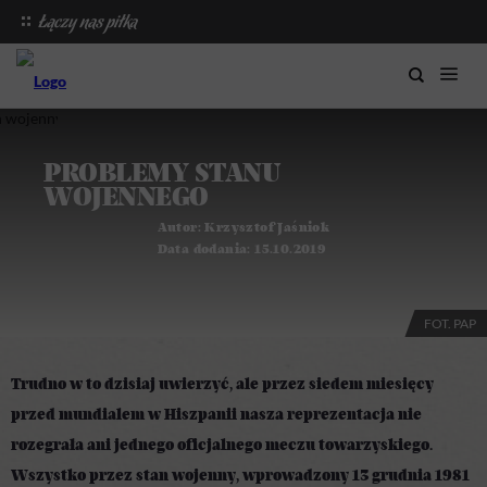
PROBLEMY STANU
WOJENNEGO
Autor:
Krzysztof Jaśniok
Data dodania:
15.10.2019
FOT. PAP
Trudno w to dzisiaj uwierzyć, ale przez siedem miesięcy
przed mundialem w Hiszpanii nasza reprezentacja nie
rozegrała ani jednego oficjalnego meczu towarzyskiego.
Wszystko przez stan wojenny, wprowadzony 13 grudnia 1981