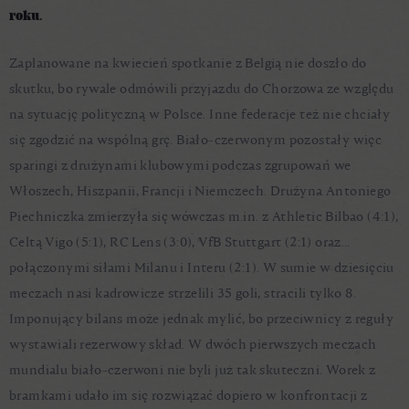
roku.
Zaplanowane na kwiecień spotkanie z Belgią nie doszło do
skutku, bo rywale odmówili przyjazdu do Chorzowa ze względu
na sytuację polityczną w Polsce. Inne federacje też nie chciały
się zgodzić na wspólną grę. Biało-czerwonym pozostały więc
sparingi z drużynami klubowymi podczas zgrupowań we
Włoszech, Hiszpanii, Francji i Niemczech. Drużyna Antoniego
Piechniczka zmierzyła się wówczas m.in. z Athletic Bilbao (4:1),
Celtą Vigo (5:1), RC Lens (3:0), VfB Stuttgart (2:1) oraz…
połączonymi siłami Milanu i Interu (2:1). W sumie w dziesięciu
meczach nasi kadrowicze strzelili 35 goli, stracili tylko 8.
Imponujący bilans może jednak mylić, bo przeciwnicy z reguły
wystawiali rezerwowy skład. W dwóch pierwszych meczach
mundialu biało-czerwoni nie byli już tak skuteczni. Worek z
bramkami udało im się rozwiązać dopiero w konfrontacji z