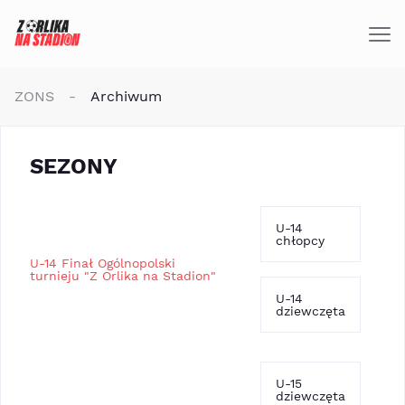
ZONS
-
Archiwum
SEZONY
U-14
chłopcy
U-14 Finał Ogólnopolski
turnieju "Z Orlika na Stadion"
U-14
dziewczęta
U-15
dziewczęta